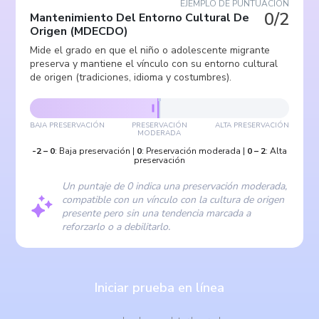
EJEMPLO DE PUNTUACIÓN
0/2
Mantenimiento Del Entorno Cultural De
Origen
(
MDECDO
)
Mide el grado en que el niño o adolescente migrante
preserva y mantiene el vínculo con su entorno cultural
de origen (tradiciones, idioma y costumbres).
BAJA PRESERVACIÓN
PRESERVACIÓN
ALTA PRESERVACIÓN
MODERADA
-2
–
0
:
Baja preservación
|
0
:
Preservación moderada
|
0
–
2
:
Alta
preservación
Un puntaje de 0 indica una preservación moderada,
compatible con un vínculo con la cultura de origen
presente pero sin una tendencia marcada a
reforzarlo o a debilitarlo.
Iniciar prueba en línea