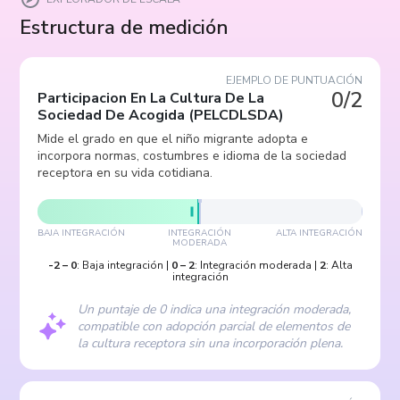
Estructura de medición
EJEMPLO DE PUNTUACIÓN
0/2
Participacion En La Cultura De La
Sociedad De Acogida
(
PELCDLSDA
)
Mide el grado en que el niño migrante adopta e
incorpora normas, costumbres e idioma de la sociedad
receptora en su vida cotidiana.
BAJA INTEGRACIÓN
INTEGRACIÓN
ALTA INTEGRACIÓN
MODERADA
-2
–
0
:
Baja integración
|
0
–
2
:
Integración moderada
|
2
:
Alta
integración
Un puntaje de 0 indica una integración moderada,
compatible con adopción parcial de elementos de
la cultura receptora sin una incorporación plena.