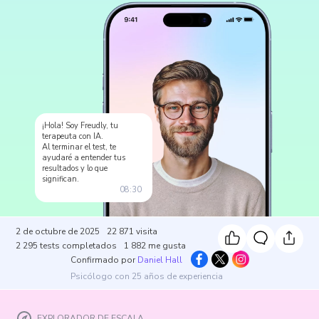
¡Hola! Soy Freudly, tu
terapeuta con IA.
Al terminar el test, te
ayudaré a entender tus
resultados y lo que
significan.
08:30
2 de octubre de 2025
22 871
visita
2 295
tests completados
1 882
me gusta
Confirmado por
Daniel Hall
Psicólogo con 25 años de experiencia
EXPLORADOR DE ESCALA