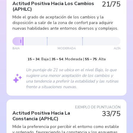
21/75
Actitud Positiva Hacia Los Cambios
(
APHLC
)
Mide el grado de aceptación de los cambios y la
disposición a salir de la zona de confort para adquirir
nuevas habilidades ante entornos diversos y complejos.
BAJA
MODERADA
ALTA
15
–
34
:
Baja
|
35
–
54
:
Moderada
|
55
–
75
:
Alta
Un puntaje de 21 se ubica en el nivel Bajo, lo que
sugiere una menor aceptación de los cambios y
una tendencia a preferir la estabilidad y las rutinas
frente a situaciones nuevas.
EJEMPLO DE PUNTUACIÓN
33/75
Actitud Positiva Hacia La
Constancia
(
APHLC
)
Mide la preferencia por percibir el entorno como estable
y ordenado, favoreciendo la constancia y los esquemas