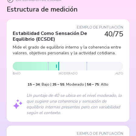
Estructura de medición
EJEMPLO DE PUNTUACIÓN
40/75
Estabilidad Como Sensación De
Equilibrio
(
ECSDE
)
Mide el grado de equilibrio interno y la coherencia entre
valores, objetivos personales y la actividad cotidiana.
BAJO
MODERADO
ALTO
15
–
34
:
Bajo
|
35
–
55
:
Moderado
|
56
–
75
:
Alto
Un puntaje de 40 se ubica en el nivel moderado, lo
que sugiere una coherencia y sensación de
equilibrio internas presentes pero con variabilidad
según el contexto.
EJEMPLO DE PUNTUACIÓN