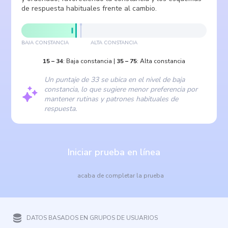
de respuesta habituales frente al cambio.
BAJA CONSTANCIA
ALTA CONSTANCIA
15
–
34
:
Baja constancia
|
35
–
75
:
Alta constancia
Un puntaje de 33 se ubica en el nivel de baja
constancia, lo que sugiere menor preferencia por
mantener rutinas y patrones habituales de
respuesta.
Iniciar prueba en línea
acaba de completar la prueba
DATOS BASADOS EN GRUPOS DE USUARIOS