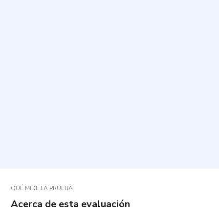
¿Qué evalúa este cuestionario?
¿Cuánto dura y cuántas preguntas tiene?
¿Cómo debo responder las preguntas?
¿Qué ocurre si una pregunta no se ajusta
exactamente a mi experiencia?
¿Para qué se utilizan los resultados?
QUÉ MIDE LA PRUEBA
Acerca de esta evaluación