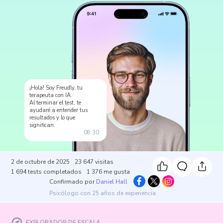
¡Hola! Soy Freudly, tu
terapeuta con IA.
Al terminar el test, te
ayudaré a entender tus
resultados y lo que
significan.
08:30
2 de octubre de 2025
23 647
visitas
1 694
tests completados
1 376
me gusta
Confirmado por
Daniel Hall
Psicólogo con 25 años de experiencia
EXPLORADOR DE ESCALA