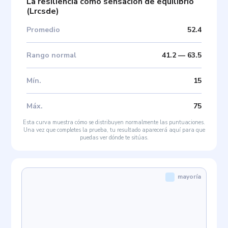
La resiliencia como sensación de equilibrio
(
Lrcsde
)
Promedio
52.4
Rango normal
41.2
—
63.5
Mín
.
15
Máx
.
75
Esta curva muestra cómo se distribuyen normalmente las puntuaciones.
Una vez que completes la prueba, tu resultado aparecerá aquí para que
puedas ver dónde te sitúas.
mayoría