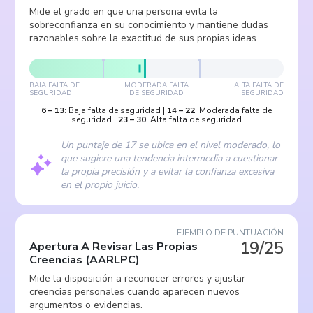
Mide el grado en que una persona evita la
sobreconfianza en su conocimiento y mantiene dudas
razonables sobre la exactitud de sus propias ideas.
BAJA FALTA DE
MODERADA FALTA
ALTA FALTA DE
SEGURIDAD
DE SEGURIDAD
SEGURIDAD
6
–
13
:
Baja falta de seguridad
|
14
–
22
:
Moderada falta de
seguridad
|
23
–
30
:
Alta falta de seguridad
Un puntaje de 17 se ubica en el nivel moderado, lo
que sugiere una tendencia intermedia a cuestionar
la propia precisión y a evitar la confianza excesiva
en el propio juicio.
EJEMPLO DE PUNTUACIÓN
19/25
Apertura A Revisar Las Propias
Creencias
(
AARLPC
)
Mide la disposición a reconocer errores y ajustar
creencias personales cuando aparecen nuevos
argumentos o evidencias.