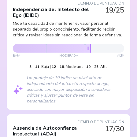
EJEMPLO DE PUNTUACIÓN
19/25
Independencia del Intelecto del
Ego
(
IDIDE
)
Mide la capacidad de mantener el valor personal
separado del propio conocimiento, facilitando recibir
crítica y revisar ideas sin reaccionar de forma defensiva.
BAJA
MODERADA
ALTA
5
–
11
:
Baja
|
12
–
18
:
Moderada
|
19
–
25
:
Alta
Un puntaje de 19 indica un nivel alto de
independencia del intelecto respecto al ego,
asociado con mayor disposición a considerar
críticas y ajustar puntos de vista sin
personalizarlos.
EJEMPLO DE PUNTUACIÓN
17/30
Ausencia de Autoconfianza
Intelectual
(
ADAI
)