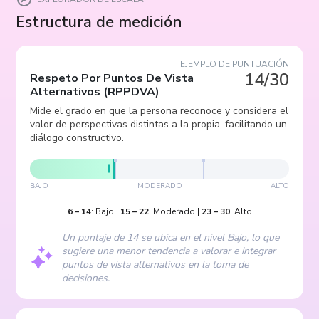
Estructura de medición
EJEMPLO DE PUNTUACIÓN
14/30
Respeto Por Puntos De Vista
Alternativos
(
RPPDVA
)
Mide el grado en que la persona reconoce y considera el
valor de perspectivas distintas a la propia, facilitando un
diálogo constructivo.
BAJO
MODERADO
ALTO
6
–
14
:
Bajo
|
15
–
22
:
Moderado
|
23
–
30
:
Alto
Un puntaje de 14 se ubica en el nivel Bajo, lo que
sugiere una menor tendencia a valorar e integrar
puntos de vista alternativos en la toma de
decisiones.