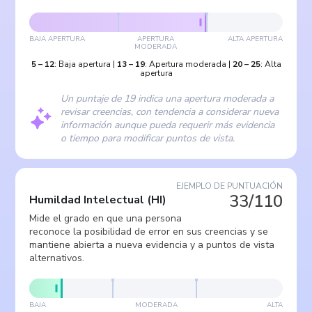
BAJA APERTURA
APERTURA
ALTA APERTURA
MODERADA
5
–
12
:
Baja apertura
|
13
–
19
:
Apertura moderada
|
20
–
25
:
Alta
apertura
Un puntaje de 19 indica una apertura moderada a
revisar creencias, con tendencia a considerar nueva
información aunque pueda requerir más evidencia
o tiempo para modificar puntos de vista.
EJEMPLO DE PUNTUACIÓN
33/110
Humildad Intelectual
(
HI
)
Mide el grado en que una persona
reconoce la posibilidad de error en sus creencias y se
mantiene abierta a nueva evidencia y a puntos de vista
alternativos.
BAJA
MODERADA
ALTA