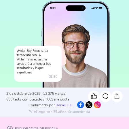
¡Hola! Soy Freudly, tu
terapeuta con IA.
Al terminar el test, te
ayudaré a entender tus
resultados y lo que
significan.
08:30
2 de octubre de 2025
12 375
visitas
800
tests completados
605
me gusta
Confirmado por
Daniel Hall
Psicólogo con 25 años de experiencia
EXPLORADOR DE ESCALA