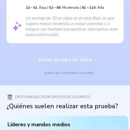
22
–
51
:
Baja
|
52
–
80
:
Moderada
|
81
–
110
:
Alta
Un puntaje de 33 se ubica en el nivel Bajo, lo que
sugiere menor tendencia a revisar creencias y a
integrar con facilidad perspectivas alternativas ante
nueva información.
Iniciar prueba en línea
acaba de completar la prueba
DATOS BASADOS EN GRUPOS DE USUARIOS
¿Quiénes suelen realizar esta prueba?
Líderes y mandos medios