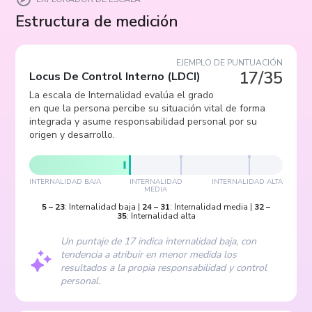
Estructura de medición
EJEMPLO DE PUNTUACIÓN
17/35
Locus De Control Interno
(
LDCI
)
La escala de Internalidad evalúa el grado
en que la persona percibe su situación vital de forma
integrada y asume responsabilidad personal por su
origen y desarrollo.
INTERNALIDAD BAJA
INTERNALIDAD
INTERNALIDAD ALTA
MEDIA
5
–
23
:
Internalidad baja
|
24
–
31
:
Internalidad media
|
32
–
35
:
Internalidad alta
Un puntaje de 17 indica internalidad baja, con
tendencia a atribuir en menor medida los
resultados a la propia responsabilidad y control
personal.