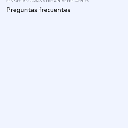
RESPUESTAS CLARAS A PREGUNTAS FRECUENTES
Preguntas frecuentes
¿Cuál es el propósito de este cuestionario?
¿Qué aspectos evalúa?
¿Cuánto tiempo toma y cuántas preguntas incluye?
¿Cómo debo responder para que el resultado sea
útil?
¿Qué pasa si alguna pregunta no se ajusta del todo