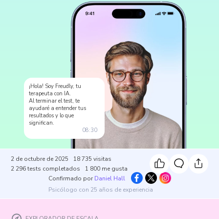
¡Hola! Soy Freudly, tu
terapeuta con IA.
Al terminar el test, te
ayudaré a entender tus
resultados y lo que
significan.
08:30
2 de octubre de 2025
18 735
visitas
2 296
tests completados
1 800
me gusta
Confirmado por
Daniel Hall
Psicólogo con 25 años de experiencia
EXPLORADOR DE ESCALA