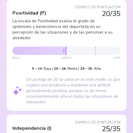
EJEMPLO DE PUNTUACIÓN
20/35
Positividad
(
P
)
La escala de Positividad evalúa el grado de
optimismo y benevolencia del deportista en su
percepción de las situaciones y de las personas a su
alrededor.
BAJA
MEDIA
ALTA
5
–
19
:
Baja
|
20
–
28
:
Media
|
29
–
35
:
Alta
Un puntaje de 20 se ubica en el nivel medio, lo que
sugiere una tendencia a mantener una actitud
generalmente positiva, aunque no de forma
consistentemente alta en todas las situaciones de
interacción.
EJEMPLO DE PUNTUACIÓN
25/35
Independencia
(
I
)