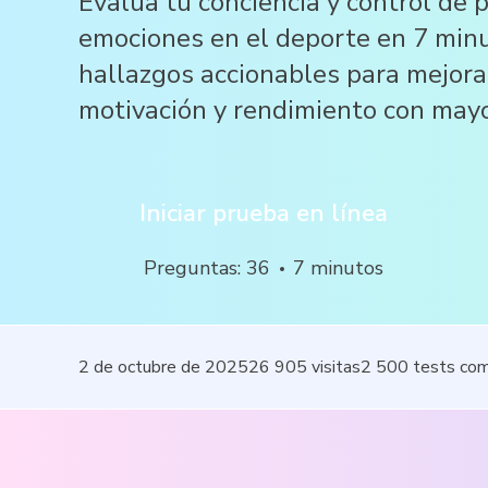
Evalúa tu conciencia y control de
emociones en el deporte en 7 minu
hallazgos accionables para mejora
motivación y rendimiento con mayo
Iniciar prueba en línea
Preguntas
:
36
7
minutos
2 de octubre de 2025
26 905
visitas
2 500
tests co