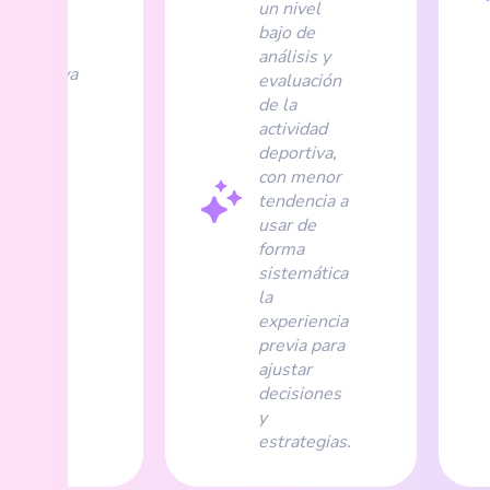
iencia y
un nivel
lación
bajo de
cional
análisis y
acognitiva
evaluación
sente
de la
o aún
actividad
able
deportiva,
nte la
con menor
vidad
tendencia a
rtiva.
usar de
forma
sistemática
la
experiencia
previa para
ajustar
decisiones
y
estrategias.