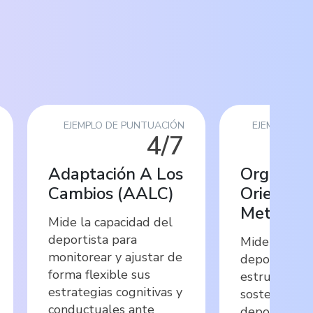
EJEMPLO DE PUNTUACIÓN
EJEMPLO DE
4/7
Adaptación A Los
Organiza
Cambios
(
AALC
)
Orientad
Metas
(
O
Mide la capacidad del
deportista para
Mide la capa
monitorear y ajustar de
deportista p
forma flexible sus
estructurar 
estrategias cognitivas y
sostener una
conductuales ante
deportiva c