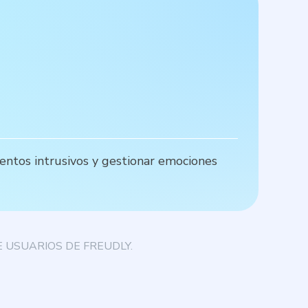
E
entos intrusivos y gestionar emociones
P
a
 USUARIOS DE FREUDLY.