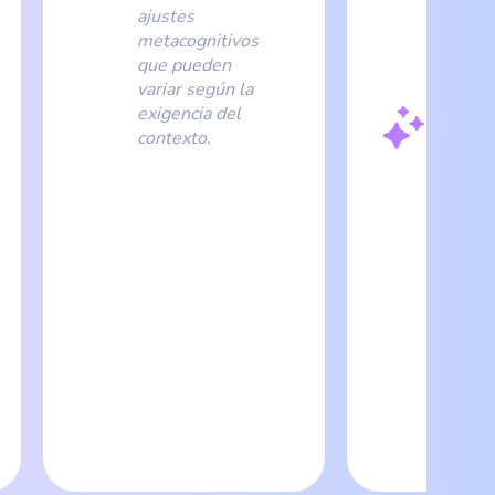
una
ajustes
organi
metacognitivos
orient
que pueden
objeti
variar según la
gener
exigencia del
presen
contexto.
margen
mayor
consist
vincul
con la
identi
deport
sosten
ante la
incert