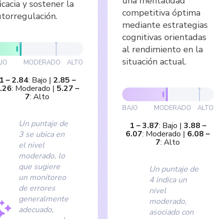
una mentalidad
icacia y sostener la
competitiva óptima
torregulación.
mediante estrategias
cognitivas orientadas
al rendimiento en la
situación actual.
JO
MODERADO
ALTO
1
–
2.84
:
Bajo
|
2.85
–
.26
:
Moderado
|
5.27
–
7
:
Alto
BAJO
MODERADO
ALTO
Un puntaje de
1
–
3.87
:
Bajo
|
3.88
–
6.07
:
Moderado
|
6.08
–
3 se ubica en
7
:
Alto
el nivel
moderado, lo
que sugiere
Un puntaje de
un monitoreo
4 indica un
de errores
nivel
generalmente
moderado,
adecuado,
asociado con