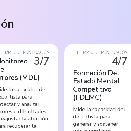
ión
EJEMPLO DE PUNTUACIÓN
EJEMPLO DE PUNTUACIÓN
3/7
4/7
onitoreo
e
Formación Del
rrores
(
MDE
)
Estado Mental
Competitivo
de la capacidad del
(
FDEMC
)
portista para
tectar y analizar
Mide la capacidad del
rores o dificultades
deportista para
reajustar la atención
generar y sostener
ra recuperar la