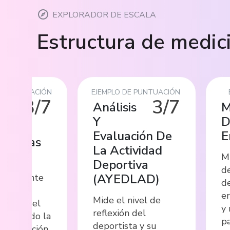
EXPLORADOR DE ESCALA
Estructura de medic
DE PUNTUACIÓN
EJEMPLO DE PUNTUACIÓN
3/7
3/7
Análisis
M
Y
D
ncias
Evaluación De
E
nitivas
La Actividad
Mi
Deportiva
de
(
AYEDLAD
)
omponente
de
 de la
er
Mide el nivel de
ción en el
y 
reflexión del
ncluyendo la
pa
deportista y su
 la sensación