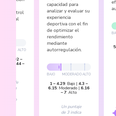
ef
capacidad para
nsión o
au
analizar y evaluar su
y el control
experiencia
sociado al
deportiva con el fin
o.
de optimizar el
BA
rendimiento
mediante
5
autorregulación.
DERADO
ALTO
Bajo
|
2.92
–
rado
|
5.44
–
Alto
BAJO
MODERADO
ALTO
puntaje de
1
–
4.29
:
Bajo
|
4.3
–
 ubica en
6.15
:
Moderado
|
6.16
–
7
:
Alto
ivel
erado, lo
 sugiere
Un puntaje
de 3 indica