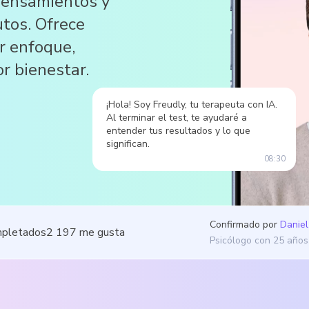
 pensamientos y
tos. Ofrece
r enfoque,
r bienestar.
¡Hola! Soy Freudly, tu terapeuta con IA.
Al terminar el test, te ayudaré a
entender tus resultados y lo que
significan.
08:30
Confirmado por
Daniel
mpletados
2 197
me gusta
Psicólogo con 25 años