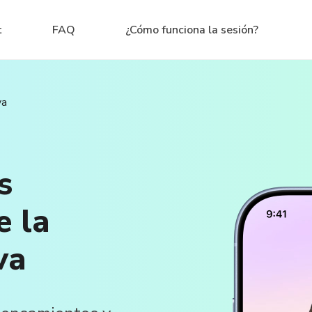
t
FAQ
¿Cómo funciona la sesión?
va
s
e la
va