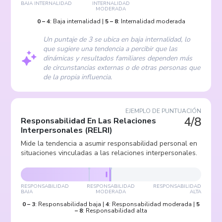
BAJA INTERNALIDAD
INTERNALIDAD
MODERADA
0
–
4
:
Baja internalidad
|
5
–
8
:
Internalidad moderada
Un puntaje de 3 se ubica en baja internalidad, lo
que sugiere una tendencia a percibir que las
dinámicas y resultados familiares dependen más
de circunstancias externas o de otras personas que
de la propia influencia.
EJEMPLO DE PUNTUACIÓN
4/8
Responsabilidad En Las Relaciones
Interpersonales
(
RELRI
)
Mide la tendencia a asumir responsabilidad personal en
situaciones vinculadas a las relaciones interpersonales.
RESPONSABILIDAD
RESPONSABILIDAD
RESPONSABILIDAD
BAJA
MODERADA
ALTA
0
–
3
:
Responsabilidad baja
|
4
:
Responsabilidad moderada
|
5
–
8
:
Responsabilidad alta