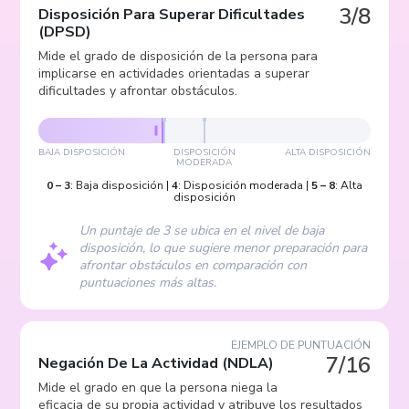
3/8
Disposición Para Superar Dificultades
(
DPSD
)
Mide el grado de disposición de la persona para
implicarse en actividades orientadas a superar
dificultades y afrontar obstáculos.
BAJA DISPOSICIÓN
DISPOSICIÓN
ALTA DISPOSICIÓN
MODERADA
0
–
3
:
Baja disposición
|
4
:
Disposición moderada
|
5
–
8
:
Alta
disposición
Un puntaje de 3 se ubica en el nivel de baja
disposición, lo que sugiere menor preparación para
afrontar obstáculos en comparación con
puntuaciones más altas.
EJEMPLO DE PUNTUACIÓN
7/16
Negación De La Actividad
(
NDLA
)
Mide el grado en que la persona niega la
eficacia de su propia actividad y atribuye los resultados