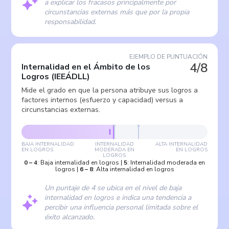
a explicar los fracasos principalmente por
circunstancias externas más que por la propia
responsabilidad.
EJEMPLO DE PUNTUACIÓN
4/8
Internalidad en el Ámbito de los
Logros
(
IEEÁDLL
)
Mide el grado en que la persona atribuye sus logros a
factores internos (esfuerzo y capacidad) versus a
circunstancias externas.
BAJA INTERNALIDAD
INTERNALIDAD
ALTA INTERNALIDAD
EN LOGROS
MODERADA EN
EN LOGROS
LOGROS
0
–
4
:
Baja internalidad en logros
|
5
:
Internalidad moderada en
logros
|
6
–
8
:
Alta internalidad en logros
Un puntaje de 4 se ubica en el nivel de baja
internalidad en logros e indica una tendencia a
percibir una influencia personal limitada sobre el
éxito alcanzado.