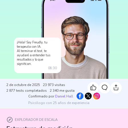
¡Hola! Soy Freudly, tu
terapeuta con IA.
Al terminar el test, te
ayudaré a entender tus
resultados y lo que
significan.
08:30
2 de octubre de 2025
23 973
visitas
2 877
tests completados
2 340
me gusta
Confirmado por
Daniel Hall
Psicólogo con 25 años de experiencia
EXPLORADOR DE ESCALA