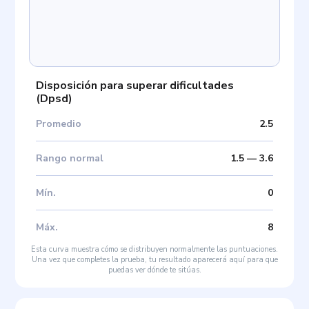
Disposición para superar dificultades
(
Dpsd
)
Promedio
2.5
Rango normal
1.5
—
3.6
Mín
.
0
Máx
.
8
Esta curva muestra cómo se distribuyen normalmente las puntuaciones.
Una vez que completes la prueba, tu resultado aparecerá aquí para que
puedas ver dónde te sitúas.