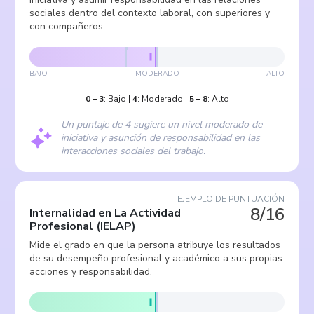
sociales dentro del contexto laboral, con superiores y
con compañeros.
BAJO
MODERADO
ALTO
0
–
3
:
Bajo
|
4
:
Moderado
|
5
–
8
:
Alto
Un puntaje de 4 sugiere un nivel moderado de
iniciativa y asunción de responsabilidad en las
interacciones sociales del trabajo.
EJEMPLO DE PUNTUACIÓN
8/16
Internalidad en La Actividad
Profesional
(
IELAP
)
Mide el grado en que la persona atribuye los resultados
de su desempeño profesional y académico a sus propias
acciones y responsabilidad.