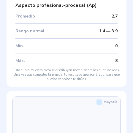
Aspecto profesional-procesal
(
Ap
)
Promedio
2.7
Rango normal
1.4
—
3.9
Mín
.
0
Máx
.
8
Esta curva muestra cómo se distribuyen normalmente las puntuaciones.
Una vez que completes la prueba, tu resultado aparecerá aquí para que
puedas ver dónde te sitúas.
mayoría