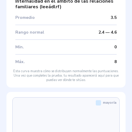
Internalidad en el ámbito de las relaciones
familiares
(
Ieeádlrf
)
Promedio
3.5
Rango normal
2.4
—
4.6
Mín
.
0
Máx
.
8
Esta curva muestra cómo se distribuyen normalmente las puntuaciones.
Una vez que completes la prueba, tu resultado aparecerá aquí para que
puedas ver dónde te sitúas.
mayoría