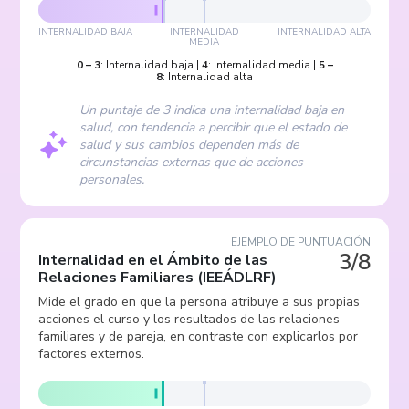
INTERNALIDAD BAJA
INTERNALIDAD
INTERNALIDAD ALTA
MEDIA
0
–
3
:
Internalidad baja
|
4
:
Internalidad media
|
5
–
8
:
Internalidad alta
Un puntaje de 3 indica una internalidad baja en
salud, con tendencia a percibir que el estado de
salud y sus cambios dependen más de
circunstancias externas que de acciones
personales.
EJEMPLO DE PUNTUACIÓN
3/8
Internalidad en el Ámbito de las
Relaciones Familiares
(
IEEÁDLRF
)
Mide el grado en que la persona atribuye a sus propias
acciones el curso y los resultados de las relaciones
familiares y de pareja, en contraste con explicarlos por
factores externos.