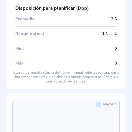
Disposición para planificar
(
Dpp
)
Promedio
2.6
Rango normal
1.1
—
4
Mín
.
0
Máx
.
8
Esta curva muestra cómo se distribuyen normalmente las puntuaciones.
Una vez que completes la prueba, tu resultado aparecerá aquí para que
puedas ver dónde te sitúas.
mayoría