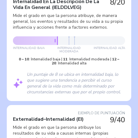
8/20
Internalidad En La Descripción De La
Vida En General
(
IELDDLVEG
)
Mide el grado en que la persona atribuye, de manera
general, los eventos y resultados de su vida a su propia
influencia y acciones frente a factores externos.
INTERNALIDAD BAJA
INTERNALIDAD
INTERNALIDAD ALTA
MODERADA
0
–
10
:
Internalidad baja
|
11
:
Internalidad moderada
|
12
–
20
:
Internalidad alta
Un puntaje de 8 se ubica en internalidad baja, lo
que sugiere una tendencia a percibir el curso
general de la vida como más determinado por
circunstancias externas que por el propio control.
EJEMPLO DE PUNTUACIÓN
9/40
Externalidad–Internalidad
(
EI
)
Mide el grado en que la persona atribuye los
resultados de su vida a causas internas (propias