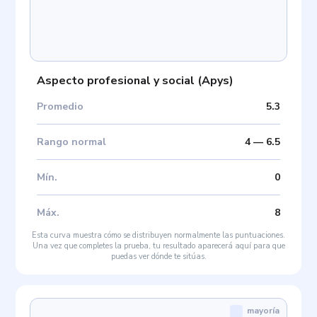
Aspecto profesional y social
(
Apys
)
Promedio
5.3
Rango normal
4
—
6.5
Mín
.
0
Máx
.
8
Esta curva muestra cómo se distribuyen normalmente las puntuaciones.
Una vez que completes la prueba, tu resultado aparecerá aquí para que
puedas ver dónde te sitúas.
mayoría