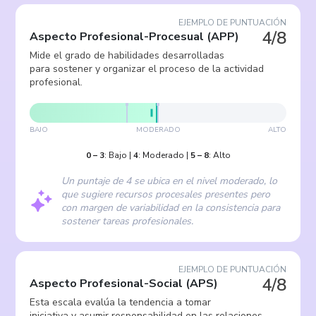
EJEMPLO DE PUNTUACIÓN
4/8
Aspecto Profesional-Procesual
(
APP
)
Mide el grado de habilidades desarrolladas
para sostener y organizar el proceso de la actividad
profesional.
BAJO
MODERADO
ALTO
0
–
3
:
Bajo
|
4
:
Moderado
|
5
–
8
:
Alto
Un puntaje de 4 se ubica en el nivel moderado, lo
que sugiere recursos procesales presentes pero
con margen de variabilidad en la consistencia para
sostener tareas profesionales.
EJEMPLO DE PUNTUACIÓN
4/8
Aspecto Profesional-Social
(
APS
)
Esta escala evalúa la tendencia a tomar
iniciativa y asumir responsabilidad en las relaciones