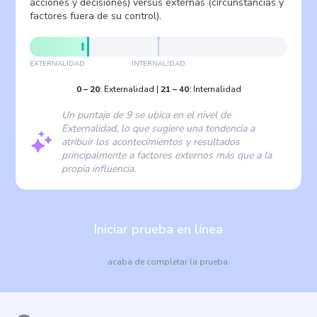
acciones y decisiones) versus externas (circunstancias y
factores fuera de su control).
EXTERNALIDAD
INTERNALIDAD
0
–
20
:
Externalidad
|
21
–
40
:
Internalidad
Un puntaje de 9 se ubica en el nivel de
Externalidad, lo que sugiere una tendencia a
atribuir los acontecimientos y resultados
principalmente a factores externos más que a la
propia influencia.
Iniciar prueba en línea
acaba de completar la prueba