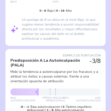
BAJO
ALTO
0
–
8
:
Bajo
|
9
–
16
:
Alto
Un puntaje de 8 se ubica en el nivel Bajo, lo que
sugiere menor tendencia a asumir responsabilidad
directa por los resultados y mayor dificultad para
explicar las causas del éxito en el ámbito
profesional o académico.
EJEMPLO DE PUNTUACIÓN
-3/8
Predisposición A La Autoinculpación
(
PALA
)
Mide la tendencia a autoinculparse por los fracasos y a
atribuir los éxitos a causas externas, frente a una
orientación opuesta de atribución.
BAJA
ÓPTIMO (EQUILIBRIO
ALTA
AUTOINCULPACIÓN
ATRIBUCIONAL)
AUTOINCULPACIÓN
-8
–
-1
:
Baja autoinculpación
|
0
:
Óptimo (equilibrio
atribucional)
|
1
–
8
:
Alta autoinculpación