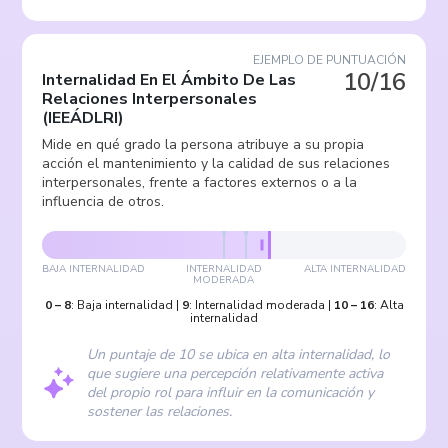
EJEMPLO DE PUNTUACIÓN
10/16
Internalidad En El Ámbito De Las
Relaciones Interpersonales
(
IEEÁDLRI
)
Mide en qué grado la persona atribuye a su propia
acción el mantenimiento y la calidad de sus relaciones
interpersonales, frente a factores externos o a la
influencia de otros.
BAJA INTERNALIDAD
INTERNALIDAD
ALTA INTERNALIDAD
MODERADA
0
–
8
:
Baja internalidad
|
9
:
Internalidad moderada
|
10
–
16
:
Alta
internalidad
Un puntaje de 10 se ubica en alta internalidad, lo
que sugiere una percepción relativamente activa
del propio rol para influir en la comunicación y
sostener las relaciones.