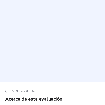
¿Cuál es el propósito de este cuestionario?
¿Cuánto tiempo toma completarlo y cuántas
preguntas contiene?
¿Cómo debo responder las preguntas?
¿Qué pasa si no estoy seguro de una respuesta?
¿Cómo se interpretan los resultados?
QUÉ MIDE LA PRUEBA
Acerca de esta evaluación