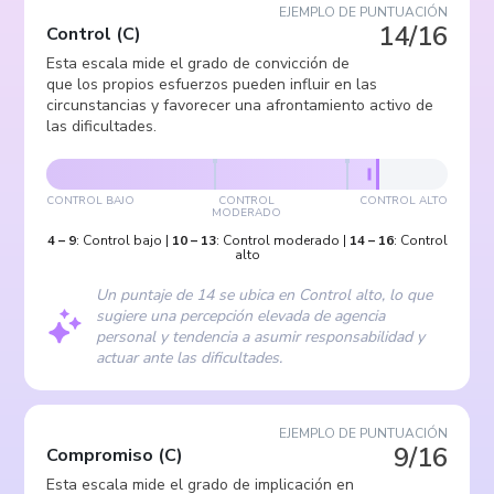
EJEMPLO DE PUNTUACIÓN
14/16
Control
(
C
)
Esta escala mide el grado de convicción de
que los propios esfuerzos pueden influir en las
circunstancias y favorecer una afrontamiento activo de
las dificultades.
CONTROL BAJO
CONTROL
CONTROL ALTO
MODERADO
4
–
9
:
Control bajo
|
10
–
13
:
Control moderado
|
14
–
16
:
Control
alto
Un puntaje de 14 se ubica en Control alto, lo que
sugiere una percepción elevada de agencia
personal y tendencia a asumir responsabilidad y
actuar ante las dificultades.
EJEMPLO DE PUNTUACIÓN
9/16
Compromiso
(
C
)
Esta escala mide el grado de implicación en