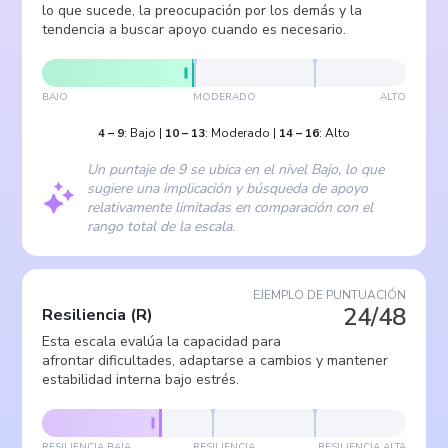
lo que sucede, la preocupación por los demás y la
tendencia a buscar apoyo cuando es necesario.
BAJO
MODERADO
ALTO
4
–
9
:
Bajo
|
10
–
13
:
Moderado
|
14
–
16
:
Alto
Un puntaje de 9 se ubica en el nivel Bajo, lo que
sugiere una implicación y búsqueda de apoyo
relativamente limitadas en comparación con el
rango total de la escala.
EJEMPLO DE PUNTUACIÓN
24/48
Resiliencia
(
R
)
Esta escala evalúa la capacidad para
afrontar dificultades, adaptarse a cambios y mantener
estabilidad interna bajo estrés.
RESILIENCIA BAJA
RESILIENCIA
RESILIENCIA ALTA