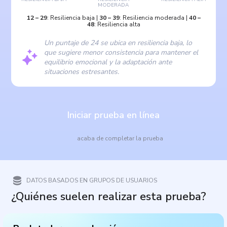
MODERADA
12
–
29
:
Resiliencia baja
|
30
–
39
:
Resiliencia moderada
|
40
–
48
:
Resiliencia alta
Un puntaje de 24 se ubica en resiliencia baja, lo
que sugiere menor consistencia para mantener el
equilibrio emocional y la adaptación ante
situaciones estresantes.
Iniciar prueba en línea
acaba de completar la prueba
DATOS BASADOS EN GRUPOS DE USUARIOS
¿Quiénes suelen realizar esta prueba?