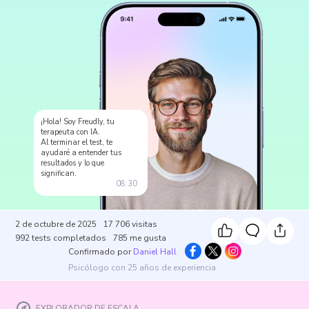
¡Hola! Soy Freudly, tu
terapeuta con IA.
Al terminar el test, te
ayudaré a entender tus
resultados y lo que
significan.
08:30
2 de octubre de 2025
17 706
visitas
992
tests completados
785
me gusta
Confirmado por
Daniel Hall
Psicólogo con 25 años de experiencia
EXPLORADOR DE ESCALA