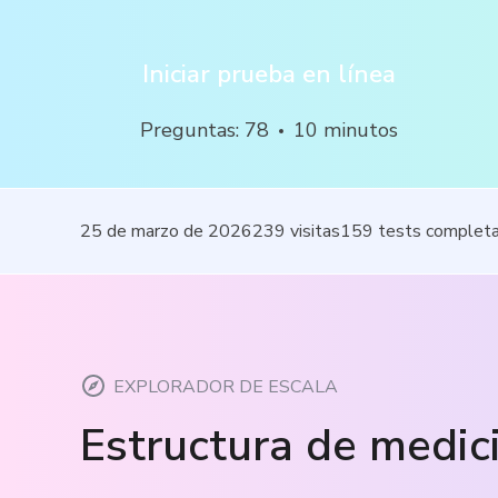
Iniciar prueba en línea
Preguntas
:
78
10
minutos
25 de marzo de 2026
239
visitas
159
tests complet
EXPLORADOR DE ESCALA
Estructura de medic