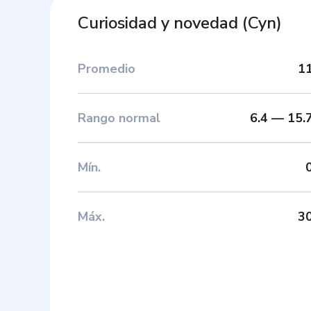
Curiosidad y novedad
(
Cyn
)
Promedio
1
Rango normal
6.4
—
15.
Mín
.
Máx
.
3