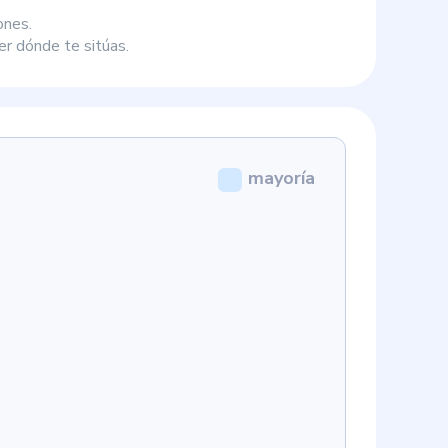
ones.
r dónde te sitúas.
mayoría