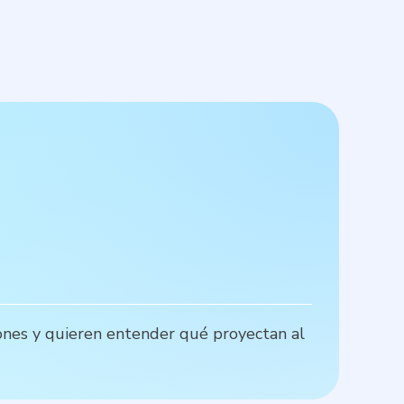
T
ones y quieren entender qué proyectan al
G