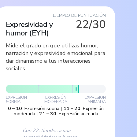
EJEMPLO DE PUNTUACIÓN
22/30
Expresividad y
humor
(
EYH
)
Mide el grado en que utilizas humor,
narración y expresividad emocional para
dar dinamismo a tus interacciones
sociales.
EXPRESIÓN
EXPRESIÓN
EXPRESIÓN
SOBRIA
MODERADA
ANIMADA
0
–
10
:
Expresión sobria
|
11
–
20
:
Expresión
moderada
|
21
–
30
:
Expresión animada
Con 22, tiendes a una