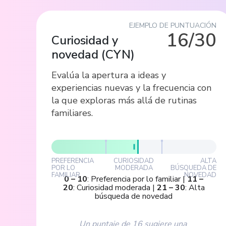
EJEMPLO DE PUNTUACIÓN
16/30
Curiosidad y
novedad
(
CYN
)
Evalúa la apertura a ideas y
experiencias nuevas y la frecuencia con
la que exploras más allá de rutinas
familiares.
PREFERENCIA
CURIOSIDAD
ALTA
POR LO
MODERADA
BÚSQUEDA DE
FAMILIAR
NOVEDAD
0
–
10
:
Preferencia por lo familiar
|
11
–
20
:
Curiosidad moderada
|
21
–
30
:
Alta
búsqueda de novedad
Un puntaje de 16 sugiere una