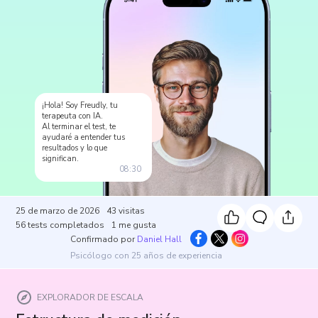
¡Hola! Soy Freudly, tu
terapeuta con IA.
Al terminar el test, te
ayudaré a entender tus
resultados y lo que
significan.
08:30
25 de marzo de 2026
43
visitas
56
tests completados
1
me gusta
Confirmado por
Daniel Hall
Psicólogo con 25 años de experiencia
EXPLORADOR DE ESCALA