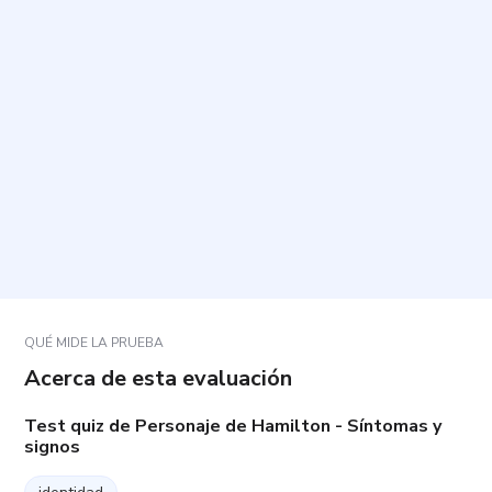
¿Cuánto tiempo toma y cuántas preguntas incluye?
¿Cómo debo responder para obtener un resultado
más útil?
¿Qué pasa si me quedo en blanco o una pregunta
no aplica?
¿Qué incluye el resultado y cómo debo
interpretarlo?
QUÉ MIDE LA PRUEBA
Acerca de esta evaluación
Test quiz de Personaje de Hamilton - Síntomas y
signos