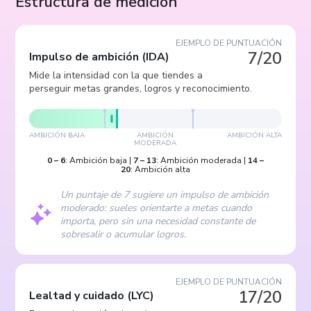
Estructura de medición
EJEMPLO DE PUNTUACIÓN
7/20
Impulso de ambición
(
IDA
)
Mide la intensidad con la que tiendes a
perseguir metas grandes, logros y reconocimiento.
AMBICIÓN BAJA
AMBICIÓN
AMBICIÓN ALTA
MODERADA
0
–
6
:
Ambición baja
|
7
–
13
:
Ambición moderada
|
14
–
20
:
Ambición alta
Un puntaje de 7 sugiere un impulso de ambición
moderado: sueles orientarte a metas cuando
importa, pero sin una necesidad constante de
sobresalir o acumular logros.
EJEMPLO DE PUNTUACIÓN
17/20
Lealtad y cuidado
(
LYC
)