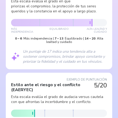
Esta escala evalúa el grado en que
priorizas el compromiso, la protección de tus seres
queridos y la constancia en el apoyo a largo plazo.
MÁS
EQUILIBRADO
ALTA LEALTAD Y
INDEPENDENCIA
CUIDADO
0
–
6
:
Más independencia
|
7
–
13
:
Equilibrado
|
14
–
20
:
Alta
lealtad y cuidado
Un puntaje de 17 indica una tendencia alta a
sostener compromisos, brindar apoyo constante y
priorizar la fidelidad y el cuidado en tus vínculos.
EJEMPLO DE PUNTUACIÓN
5/20
Estilo ante el riesgo y el conflicto
(
EAERYEC
)
Esta escala evalúa el grado de audacia versus cautela
con que afrontas la incertidumbre y el conflicto.