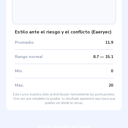
Estilo ante el riesgo y el conflicto
(
Eaeryec
)
Promedio
11.9
Rango normal
8.7
—
15.1
Mín
.
0
Máx
.
20
Esta curva muestra cómo se distribuyen normalmente las puntuaciones.
Una vez que completes la prueba, tu resultado aparecerá aquí para que
puedas ver dónde te sitúas.
Iniciar prueba en línea