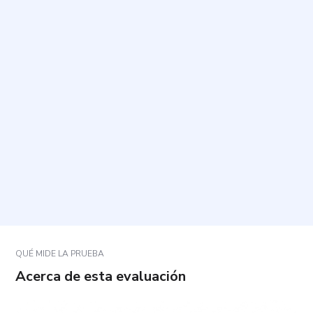
¿Qué evalúa esta evaluación?
¿Cómo debo responder las preguntas?
¿Cuánto tiempo toma y cuántas preguntas
contiene?
¿Qué significan los resultados?
¿Qué hago si una pregunta no se ajusta a mi
situación?
QUÉ MIDE LA PRUEBA
Acerca de esta evaluación