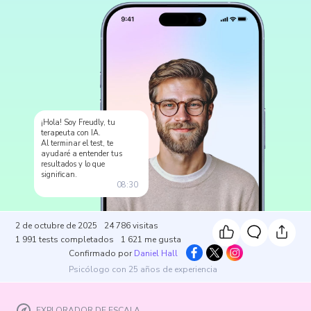
¡Hola! Soy Freudly, tu
terapeuta con IA.
Al terminar el test, te
ayudaré a entender tus
resultados y lo que
significan.
08:30
2 de octubre de 2025
24 786
visitas
1 991
tests completados
1 621
me gusta
Confirmado por
Daniel Hall
Psicólogo con 25 años de experiencia
EXPLORADOR DE ESCALA