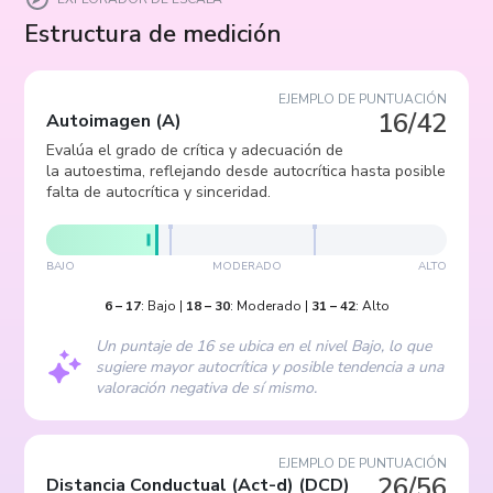
Estructura de medición
EJEMPLO DE PUNTUACIÓN
16/42
Autoimagen
(
A
)
Evalúa el grado de crítica y adecuación de
la autoestima, reflejando desde autocrítica hasta posible
falta de autocrítica y sinceridad.
BAJO
MODERADO
ALTO
6
–
17
:
Bajo
|
18
–
30
:
Moderado
|
31
–
42
:
Alto
Un puntaje de 16 se ubica en el nivel Bajo, lo que
sugiere mayor autocrítica y posible tendencia a una
valoración negativa de sí mismo.
EJEMPLO DE PUNTUACIÓN
26/56
Distancia Conductual (Act-d)
(
DCD
)