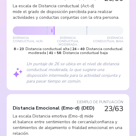
La escala de Distancia conductual (Act-d)
mide el grado de disposición percibida para realizar
actividades y conductas conjuntas con la otra persona.
DISTANCIA
DISTANCIA
DISTANCIA
CONDUCTUAL ALTA
CONDUCTUAL
CONDUCTUAL BAJA
MODERADA
8
–
23
:
Distancia conductual alta
|
24
–
40
:
Distancia conductual
moderada
|
41
–
56
:
Distancia conductual baja
Un puntaje de 26 se ubica en el nivel de distancia
conductual moderada, lo que sugiere una
disposición intermedia para la actividad conjunta y
para pasar tiempo en común.
EJEMPLO DE PUNTUACIÓN
23/63
Distancia Emocional (Emo-d)
(
DED
)
La escala Distancia emotiva (Emo-d) mide
el balance entre sentimientos de cercanía/confianza y
sentimientos de alejamiento o frialdad emocional en una
relación.