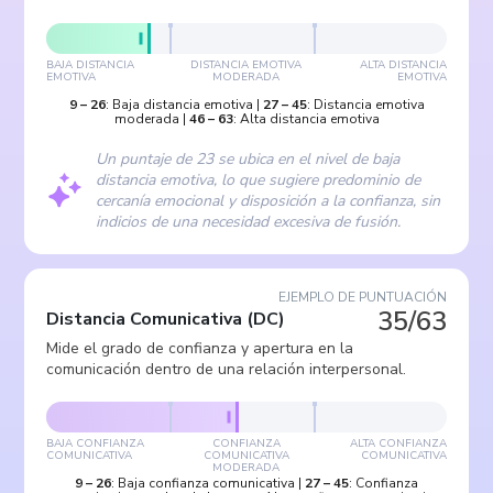
BAJA DISTANCIA
DISTANCIA EMOTIVA
ALTA DISTANCIA
EMOTIVA
MODERADA
EMOTIVA
9
–
26
:
Baja distancia emotiva
|
27
–
45
:
Distancia emotiva
moderada
|
46
–
63
:
Alta distancia emotiva
Un puntaje de 23 se ubica en el nivel de baja
distancia emotiva, lo que sugiere predominio de
cercanía emocional y disposición a la confianza, sin
indicios de una necesidad excesiva de fusión.
EJEMPLO DE PUNTUACIÓN
35/63
Distancia Comunicativa
(
DC
)
Mide el grado de confianza y apertura en la
comunicación dentro de una relación interpersonal.
BAJA CONFIANZA
CONFIANZA
ALTA CONFIANZA
COMUNICATIVA
COMUNICATIVA
COMUNICATIVA
MODERADA
9
–
26
:
Baja confianza comunicativa
|
27
–
45
:
Confianza