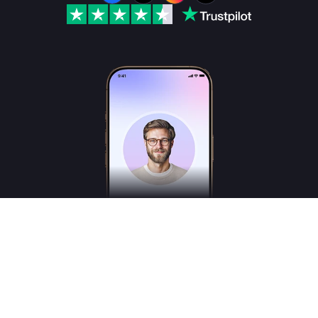
Freudly es un asistente de inteligencia artificial en el ámbito de la salud mental,
creado para ayudarte a comprender mejor tus emociones y estados internos. No es
un psicólogo, psicoterapeuta o psiquiatra titulado, y no presta servicios médicos.