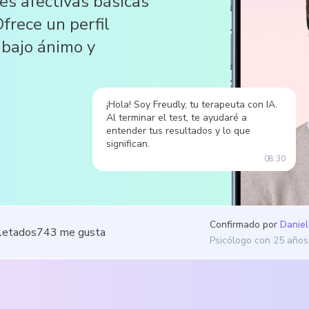
es afectivas básicas
frece un perfil
, bajo ánimo y
¡Hola! Soy Freudly, tu terapeuta con IA.
Al terminar el test, te ayudaré a
entender tus resultados y lo que
significan.
08:30
Confirmado por
Daniel
letados
743
me gusta
Psicólogo con 25 años