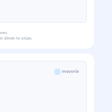
ones.
r dónde te sitúas.
mayoría