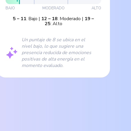
BAJO
MODERADO
ALTO
5
–
11
:
Bajo
|
12
–
18
:
Moderado
|
19
–
25
:
Alto
Un puntaje de 8 se ubica en el
nivel bajo, lo que sugiere una
presencia reducida de emociones
positivas de alta energía en el
momento evaluado.