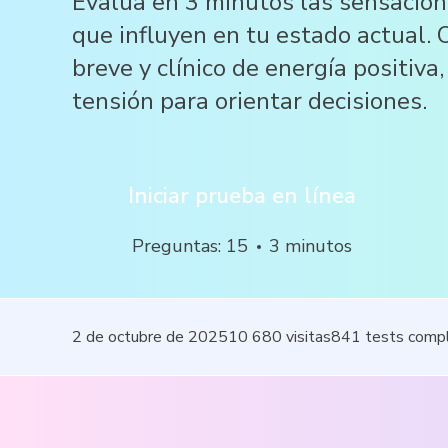
Evalúa en 3 minutos las sensacion
que influyen en tu estado actual. O
breve y clínico de energía positiva
tensión para orientar decisiones.
Iniciar prueba en línea
Preguntas
:
15
3
minutos
2 de octubre de 2025
10 680
visitas
841
tests comp