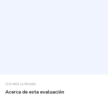
¿Cuál es el propósito de esta prueba?
¿Cuánto tiempo toma y cuántas preguntas incluye?
¿Cómo debo responder cada pregunta?
¿Hay respuestas correctas o incorrectas?
¿Cómo se interpretan los resultados?
QUÉ MIDE LA PRUEBA
Acerca de esta evaluación