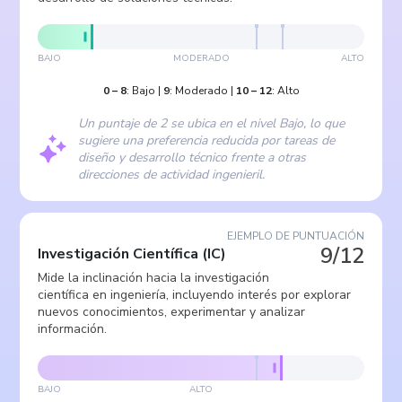
BAJO
MODERADO
ALTO
0
–
8
:
Bajo
|
9
:
Moderado
|
10
–
12
:
Alto
Un puntaje de 2 se ubica en el nivel Bajo, lo que
sugiere una preferencia reducida por tareas de
diseño y desarrollo técnico frente a otras
direcciones de actividad ingenieril.
EJEMPLO DE PUNTUACIÓN
9/12
Investigación Científica
(
IC
)
Mide la inclinación hacia la investigación
científica en ingeniería, incluyendo interés por explorar
nuevos conocimientos, experimentar y analizar
información.
BAJO
ALTO