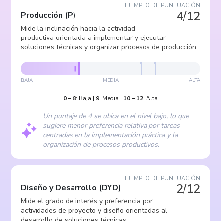
EJEMPLO DE PUNTUACIÓN
4/12
Producción
(
P
)
Mide la inclinación hacia la actividad
productiva orientada a implementar y ejecutar
soluciones técnicas y organizar procesos de producción.
BAJA
MEDIA
ALTA
0
–
8
:
Baja
|
9
:
Media
|
10
–
12
:
Alta
Un puntaje de 4 se ubica en el nivel bajo, lo que
sugiere menor preferencia relativa por tareas
centradas en la implementación práctica y la
organización de procesos productivos.
EJEMPLO DE PUNTUACIÓN
2/12
Diseño y Desarrollo
(
DYD
)
Mide el grado de interés y preferencia por
actividades de proyecto y diseño orientadas al
desarrollo de soluciones técnicas.