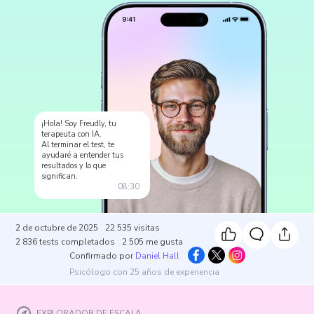
¡Hola! Soy Freudly, tu
terapeuta con IA.
Al terminar el test, te
ayudaré a entender tus
resultados y lo que
significan.
08:30
2 de octubre de 2025
22 535
visitas
2 836
tests completados
2 505
me gusta
Confirmado por
Daniel Hall
Psicólogo con 25 años de experiencia
EXPLORADOR DE ESCALA