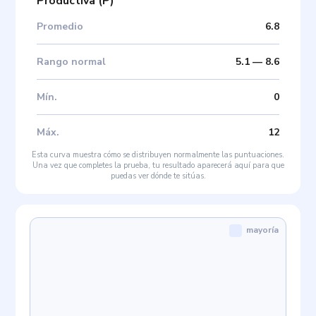
Productiva
(
P
)
Promedio
6.8
Rango normal
5.1
—
8.6
Mín
.
0
Máx
.
12
Esta curva muestra cómo se distribuyen normalmente las puntuaciones.
Una vez que completes la prueba, tu resultado aparecerá aquí para que
puedas ver dónde te sitúas.
mayoría