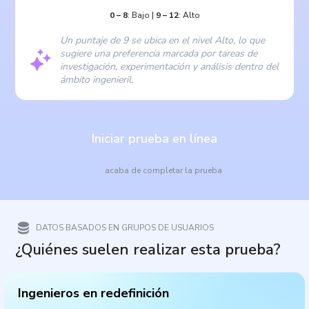
0
–
8
:
Bajo
|
9
–
12
:
Alto
Un puntaje de 9 se ubica en el nivel Alto, lo que
sugiere una preferencia marcada por tareas de
investigación, experimentación y análisis dentro del
ámbito ingenieril.
Iniciar prueba en línea
acaba de completar la prueba
DATOS BASADOS EN GRUPOS DE USUARIOS
¿Quiénes suelen realizar esta prueba?
Ingenieros en redefinición