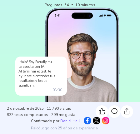
Preguntas
:
54
10
minutos
¡Hola! Soy Freudly, tu
terapeuta con IA.
Al terminar el test, te
ayudaré a entender tus
resultados y lo que
significan.
08:30
2 de octubre de 2025
11 790
visitas
927
tests completados
799
me gusta
Confirmado por
Daniel Hall
Psicólogo con 25 años de experiencia