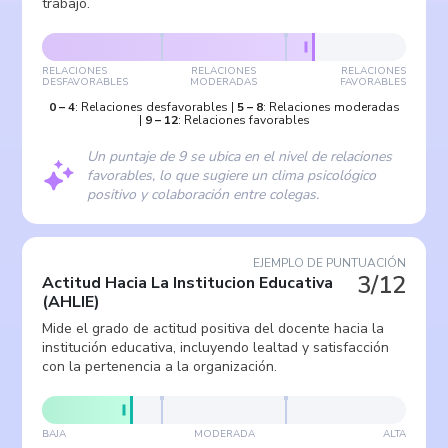
trabajo.
RELACIONES
RELACIONES
RELACIONES
DESFAVORABLES
MODERADAS
FAVORABLES
0
–
4
:
Relaciones desfavorables
|
5
–
8
:
Relaciones moderadas
|
9
–
12
:
Relaciones favorables
Un puntaje de 9 se ubica en el nivel de relaciones
favorables, lo que sugiere un clima psicológico
positivo y colaboración entre colegas.
EJEMPLO DE PUNTUACIÓN
3/12
Actitud Hacia La Institucion Educativa
(
AHLIE
)
Mide el grado de actitud positiva del docente hacia la
institución educativa, incluyendo lealtad y satisfacción
con la pertenencia a la organización.
BAJA
MODERADA
ALTA