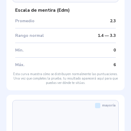
Escala de mentira
(
Edm
)
Promedio
2.3
Rango normal
1.4
—
3.3
Mín
.
0
Máx
.
6
Esta curva muestra cómo se distribuyen normalmente las puntuaciones.
Una vez que completes la prueba, tu resultado aparecerá aquí para que
puedas ver dónde te sitúas.
mayoría