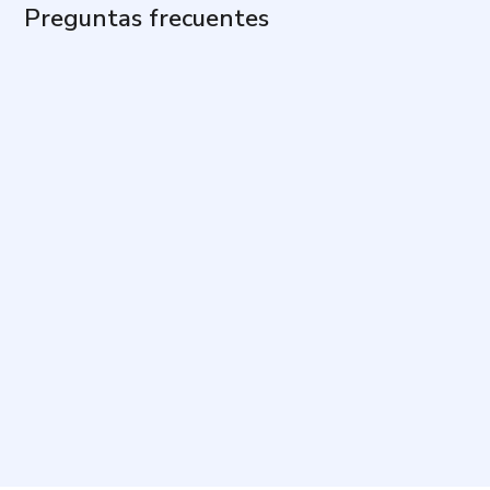
Preguntas frecuentes
¿Cuál es el propósito de esta evaluación?
¿Qué aspectos se evalúan en las preguntas?
¿Cuánto tiempo toma y cuántas preguntas incluye?
¿Cómo debo responder para que el resultado sea
útil?
¿Qué hago si una pregunta no se ajusta por
completo a mi situación?