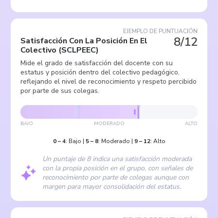
EJEMPLO DE PUNTUACIÓN
8/12
Satisfacción Con La Posición En El
Colectivo
(
SCLPEEC
)
Mide el grado de satisfacción del docente con su
estatus y posición dentro del colectivo pedagógico,
reflejando el nivel de reconocimiento y respeto percibido
por parte de sus colegas.
BAJO
MODERADO
ALTO
0
–
4
:
Bajo
|
5
–
8
:
Moderado
|
9
–
12
:
Alto
Un puntaje de 8 indica una satisfacción moderada
con la propia posición en el grupo, con señales de
reconocimiento por parte de colegas aunque con
margen para mayor consolidación del estatus.