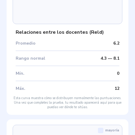
Relaciones entre los docentes
(
Reld
)
Promedio
6.2
Rango normal
4.3
—
8.1
Mín
.
0
Máx
.
12
Esta curva muestra cómo se distribuyen normalmente las puntuaciones.
Una vez que completes la prueba, tu resultado aparecerá aquí para que
puedas ver dónde te sitúas.
mayoría