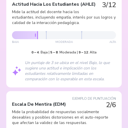
3/12
Actitud Hacia Los Estudiantes
(
AHLE
)
Mide la actitud del docente hacia los
estudiantes, incluyendo empatía, interés por sus logros y
calidad de la interacción pedagógica.
BAJA
MODERADA
ALTA
0
–
4
:
Baja
|
5
–
8
:
Moderada
|
9
–
12
:
Alta
Un puntaje de 3 se ubica en el nivel Bajo, lo que
sugiere una actitud e implicación con los
estudiantes relativamente limitadas en
comparación con lo esperable en esta escala.
EJEMPLO DE PUNTUACIÓN
2/6
Escala De Mentira
(
EDM
)
Mide la probabilidad de respuestas socialmente
deseables y posibles distorsiones en el auto-reporte
que afectan la validez de las respuestas.