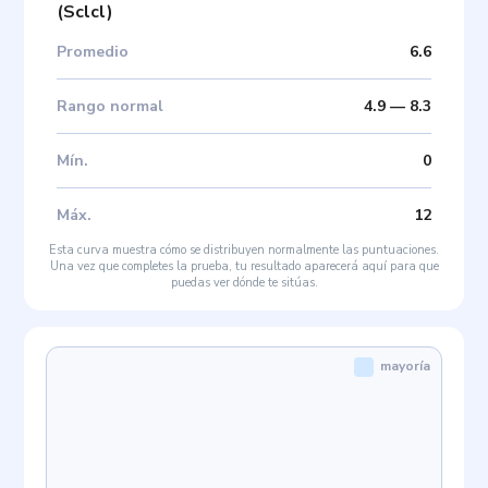
(
Sclcl
)
Promedio
6.6
Rango normal
4.9
—
8.3
Mín
.
0
Máx
.
12
Esta curva muestra cómo se distribuyen normalmente las puntuaciones.
Una vez que completes la prueba, tu resultado aparecerá aquí para que
puedas ver dónde te sitúas.
mayoría