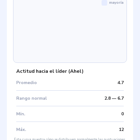
mayoría
Actitud hacia el líder
(
Ahel
)
Promedio
4.7
Rango normal
2.8
—
6.7
Mín
.
0
Máx
.
12
Esta curva muestra cómo se distribuyen normalmente las puntuaciones.