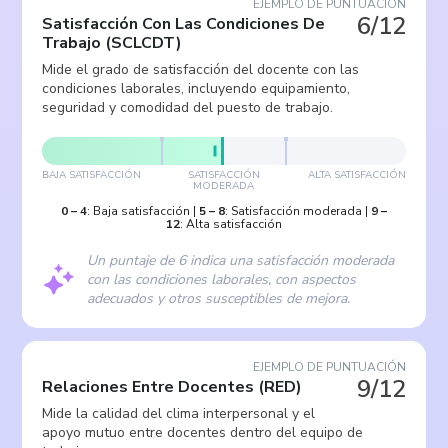
EJEMPLO DE PUNTUACIÓN
6/12
Satisfacción Con Las Condiciones De
Trabajo
(
SCLCDT
)
Mide el grado de satisfacción del docente con las
condiciones laborales, incluyendo equipamiento,
seguridad y comodidad del puesto de trabajo.
BAJA SATISFACCIÓN
SATISFACCIÓN
ALTA SATISFACCIÓN
MODERADA
0
–
4
:
Baja satisfacción
|
5
–
8
:
Satisfacción moderada
|
9
–
12
:
Alta satisfacción
Un puntaje de 6 indica una satisfacción moderada
con las condiciones laborales, con aspectos
adecuados y otros susceptibles de mejora.
EJEMPLO DE PUNTUACIÓN
9/12
Relaciones Entre Docentes
(
RED
)
Mide la calidad del clima interpersonal y el
apoyo mutuo entre docentes dentro del equipo de