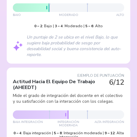
BAJO
MODERADO
ALTO
0
–
2
:
Bajo
|
3
–
4
:
Moderado
|
5
–
6
:
Alto
Un puntaje de 2 se ubica en el nivel Bajo, lo que
sugiere baja probabilidad de sesgo por
deseabilidad social y buena consistencia del auto-
reporte.
EJEMPLO DE PUNTUACIÓN
6/12
Actitud Hacia El Equipo De Trabajo
(
AHEEDT
)
Mide el grado de integración del docente en el colectivo
y su satisfacción con la interacción con los colegas.
BAJA INTEGRACIÓN
INTEGRACIÓN
ALTA INTEGRACIÓN
MODERADA
0
–
4
:
Baja integración
|
5
–
8
:
Integración moderada
|
9
–
12
:
Alta