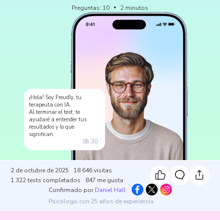
Preguntas
:
10
2
minutos
¡Hola! Soy Freudly, tu
terapeuta con IA.
Al terminar el test, te
ayudaré a entender tus
resultados y lo que
significan.
08:30
2 de octubre de 2025
18 646
visitas
1 322
tests completados
847
me gusta
Confirmado por
Daniel Hall
Psicólogo con 25 años de experiencia