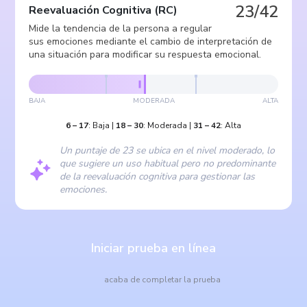
23/42
Reevaluación Cognitiva
(
RC
)
Mide la tendencia de la persona a regular
sus emociones mediante el cambio de interpretación de
una situación para modificar su respuesta emocional.
BAJA
MODERADA
ALTA
6
–
17
:
Baja
|
18
–
30
:
Moderada
|
31
–
42
:
Alta
Un puntaje de 23 se ubica en el nivel moderado, lo
que sugiere un uso habitual pero no predominante
de la reevaluación cognitiva para gestionar las
emociones.
Iniciar prueba en línea
acaba de completar la prueba