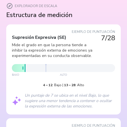
EXPLORADOR DE ESCALA
Estructura de medición
EJEMPLO DE PUNTUACIÓN
7/28
Supresión Expresiva
(
SE
)
Mide el grado en que la persona tiende a
inhibir la expresión externa de emociones ya
experimentadas en su conducta observable.
BAJO
ALTO
4
–
12
:
Bajo
|
13
–
28
:
Alto
Un puntaje de 7 se ubica en el nivel Bajo, lo que
sugiere una menor tendencia a contener o ocultar
la expresión externa de las emociones.
EJEMPLO DE PUNTUACIÓN