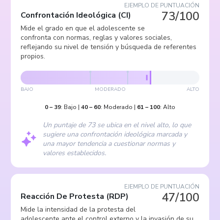
EJEMPLO DE PUNTUACIÓN
73/100
Confrontación Ideológica
(
CI
)
Mide el grado en que el adolescente se
confronta con normas, reglas y valores sociales,
reflejando su nivel de tensión y búsqueda de referentes
propios.
BAJO
MODERADO
ALTO
0
–
39
:
Bajo
|
40
–
60
:
Moderado
|
61
–
100
:
Alto
Un puntaje de 73 se ubica en el nivel alto, lo que
sugiere una confrontación ideológica marcada y
una mayor tendencia a cuestionar normas y
valores establecidos.
EJEMPLO DE PUNTUACIÓN
47/100
Reacción De Protesta
(
RDP
)
Mide la intensidad de la protesta del
adolescente ante el control externo y la invasión de su