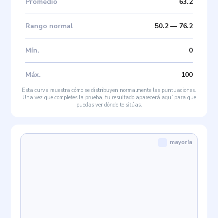
Promedio
63.2
Rango normal
50.2
—
76.2
Mín
.
0
Máx
.
100
Esta curva muestra cómo se distribuyen normalmente las puntuaciones.
Una vez que completes la prueba, tu resultado aparecerá aquí para que
puedas ver dónde te sitúas.
mayoría