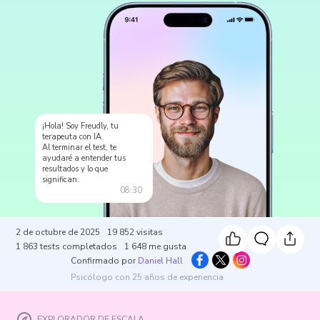
¡Hola! Soy Freudly, tu
terapeuta con IA.
Al terminar el test, te
ayudaré a entender tus
resultados y lo que
significan.
08:30
2 de octubre de 2025
19 852
visitas
1 863
tests completados
1 648
me gusta
Confirmado por
Daniel Hall
Psicólogo con 25 años de experiencia
EXPLORADOR DE ESCALA