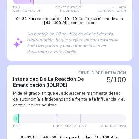
BAJA
CONFRONTACIÓN
ALTA
CONFRONTACIÓN
MODERADA
CONFRONTACIÓN
0
–
39
:
Baja confrontación
|
40
–
60
:
Confrontación moderada
|
61
–
100
:
Alta confrontación
Un puntaje de 18 se ubica en el nivel de baja
confrontación, lo que sugiere menor resistencia
hacia los padres y una autonomía aún en
desarrollo en este ámbito.
EJEMPLO DE PUNTUACIÓN
5/100
Intensidad De La Reacción De
Emancipación
(
IDLRDE
)
Mide el grado en que el adolescente manifiesta deseo
de autonomía e independencia frente a la influencia y el
control de los adultos.
BAJA
TÍPICA PARA LA EDAD
ALTA (REACTIVA)
0
–
39
:
Baja
|
40
–
60
:
Típica para la edad
|
61
–
100
:
Alta