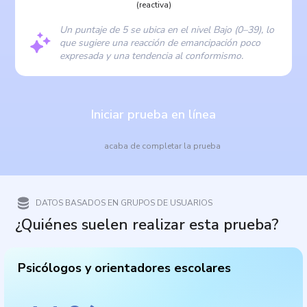
(reactiva)
Un puntaje de 5 se ubica en el nivel Bajo (0–39), lo
que sugiere una reacción de emancipación poco
expresada y una tendencia al conformismo.
Iniciar prueba en línea
acaba de completar la prueba
DATOS BASADOS EN GRUPOS DE USUARIOS
¿Quiénes suelen realizar esta prueba?
Psicólogos y orientadores escolares