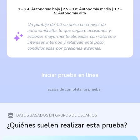
1
–
2.4
:
Autonomía baja
|
2.5
–
3.6
:
Autonomía media
|
3.7
–
5
:
Autonomía alta
Un puntaje de 4.0 se ubica en el nivel de
autonomía alta, lo que sugiere decisiones y
acciones mayormente alineadas con valores e
intereses internos y relativamente poco
condicionadas por presiones externas.
Iniciar prueba en línea
acaba de completar la prueba
DATOS BASADOS EN GRUPOS DE USUARIOS
¿Quiénes suelen realizar esta prueba?