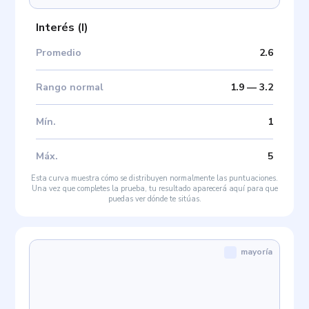
Interés
(
I
)
Promedio
2.6
Rango normal
1.9
—
3.2
Mín
.
1
Máx
.
5
Esta curva muestra cómo se distribuyen normalmente las puntuaciones.
Una vez que completes la prueba, tu resultado aparecerá aquí para que
puedas ver dónde te sitúas.
mayoría