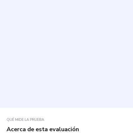
¿Cuál es el propósito de esta prueba?
¿Cuánto tiempo toma y cuántas preguntas incluye?
¿Cómo debo responder a las preguntas?
¿Qué evalúan las preguntas en términos
generales?
¿Cómo se interpretan los resultados?
QUÉ MIDE LA PRUEBA
Acerca de esta evaluación