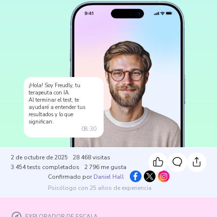
¡Hola! Soy Freudly, tu
terapeuta con IA.
Al terminar el test, te
ayudaré a entender tus
resultados y lo que
significan.
08:30
2 de octubre de 2025
28 468
visitas
3 454
tests completados
2 796
me gusta
Confirmado por
Daniel Hall
Psicólogo con 25 años de experiencia
EXPLORADOR DE ESCALA