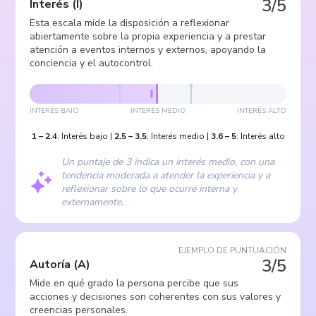
3/5
Interés
(
I
)
Esta escala mide la disposición a reflexionar
abiertamente sobre la propia experiencia y a prestar
atención a eventos internos y externos, apoyando la
conciencia y el autocontrol.
INTERÉS BAJO
INTERÉS MEDIO
INTERÉS ALTO
1
–
2.4
:
Interés bajo
|
2.5
–
3.5
:
Interés medio
|
3.6
–
5
:
Interés alto
Un puntaje de 3 indica un interés medio, con una
tendencia moderada a atender la experiencia y a
reflexionar sobre lo que ocurre interna y
externamente.
EJEMPLO DE PUNTUACIÓN
3/5
Autoría
(
A
)
Mide en qué grado la persona percibe que sus
acciones y decisiones son coherentes con sus valores y
creencias personales.