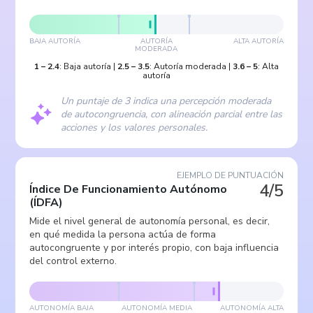
BAJA AUTORÍA
AUTORÍA
ALTA AUTORÍA
MODERADA
1
–
2.4
:
Baja autoría
|
2.5
–
3.5
:
Autoría moderada
|
3.6
–
5
:
Alta
autoría
Un puntaje de 3 indica una percepción moderada
de autocongruencia, con alineación parcial entre las
acciones y los valores personales.
EJEMPLO DE PUNTUACIÓN
4/5
Índice De Funcionamiento Autónomo
(
ÍDFA
)
Mide el nivel general de autonomía personal, es decir,
en qué medida la persona actúa de forma
autocongruente y por interés propio, con baja influencia
del control externo.
AUTONOMÍA BAJA
AUTONOMÍA MEDIA
AUTONOMÍA ALTA