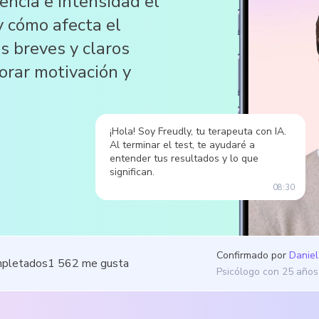
encia e intensidad el
 cómo afecta el
s breves y claros
jorar motivación y
¡Hola! Soy Freudly, tu terapeuta con IA.
Al terminar el test, te ayudaré a
entender tus resultados y lo que
significan.
08:30
Confirmado por
Daniel
mpletados
1 562
me gusta
Psicólogo con 25 años