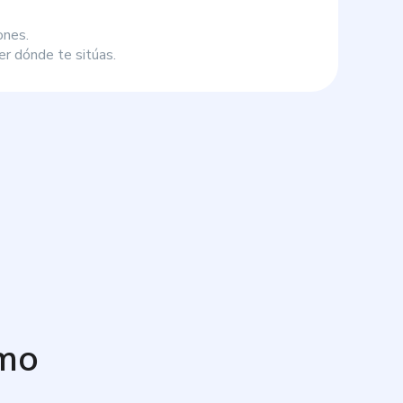
ones.
r dónde te sitúas.
mo