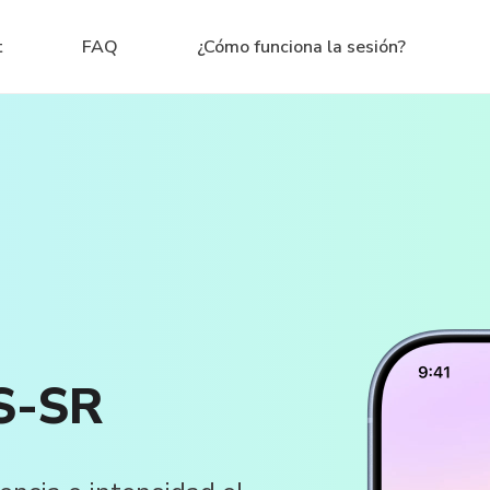
t
FAQ
¿Cómo funciona la sesión?
S-SR