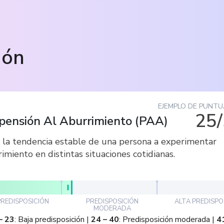
ión
EJEMPLO DE PUNTU
25
pensión Al Aburrimiento
(
PAA
)
 la tendencia estable de una persona a experimentar
imiento en distintas situaciones cotidianas.
PREDISPOSICIÓN
PREDISPOSICIÓN
ALTA PREDISPO
MODERADA
–
23
:
Baja predisposición
|
24
–
40
:
Predisposición moderada
|
4