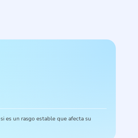
P
 si es un rasgo estable que afecta su
L
e