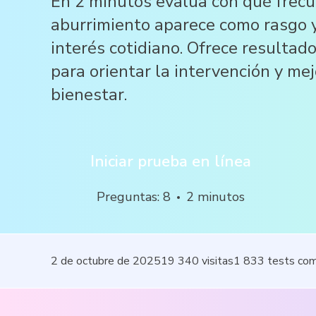
En 2 minutos evalúa con qué frecu
aburrimiento aparece como rasgo y
interés cotidiano. Ofrece resultado
para orientar la intervención y me
bienestar.
Iniciar prueba en línea
Preguntas
:
8
2
minutos
2 de octubre de 2025
19 340
visitas
1 833
tests co