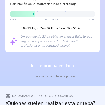
disminución de la motivación hacia el trabajo.
BAJO
MODERADO
ALTO
10
–
23
:
Bajo
|
24
–
36
:
Moderado
|
37
–
50
:
Alto
Un puntaje de 22 se ubica en el nivel Bajo, lo que
sugiere una presencia reducida de apatía
profesional en la actividad laboral.
Iniciar prueba en línea
acaba de completar la prueba
DATOS BASADOS EN GRUPOS DE USUARIOS
¿Quiénes suelen realizar esta prueba?