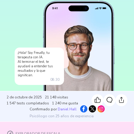
¡Hola! Soy Freudly, tu
terapeuta con IA.
Al terminar el test, te
ayudaré a entender tus
resultados y lo que
significan.
08:30
2 de octubre de 2025
21 148
visitas
1 547
tests completados
1 240
me gusta
Confirmado por
Daniel Hall
Psicólogo con 25 años de experiencia
EXPLORADOR DE ESCALA