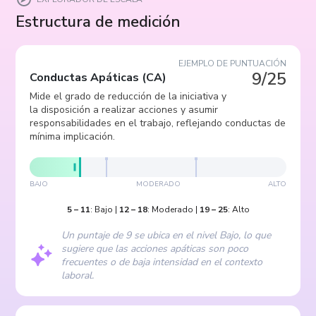
Estructura de medición
EJEMPLO DE PUNTUACIÓN
9/25
Conductas Apáticas
(
CA
)
Mide el grado de reducción de la iniciativa y
la disposición a realizar acciones y asumir
responsabilidades en el trabajo, reflejando conductas de
mínima implicación.
BAJO
MODERADO
ALTO
5
–
11
:
Bajo
|
12
–
18
:
Moderado
|
19
–
25
:
Alto
Un puntaje de 9 se ubica en el nivel Bajo, lo que
sugiere que las acciones apáticas son poco
frecuentes o de baja intensidad en el contexto
laboral.