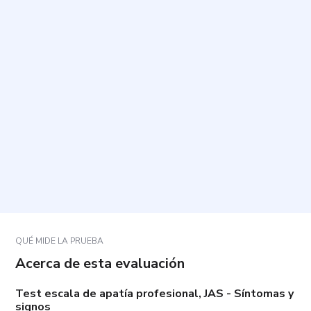
¿Cuál es el propósito de esta evaluación?
¿Cuánto tiempo toma y cuántas preguntas incluye?
¿Qué tipo de aspectos evalúan las preguntas?
¿Cómo debo responder para que el resultado sea
útil?
¿Para qué se utilizarán los resultados?
QUÉ MIDE LA PRUEBA
Acerca de esta evaluación
Test escala de apatía profesional, JAS - Síntomas y
signos