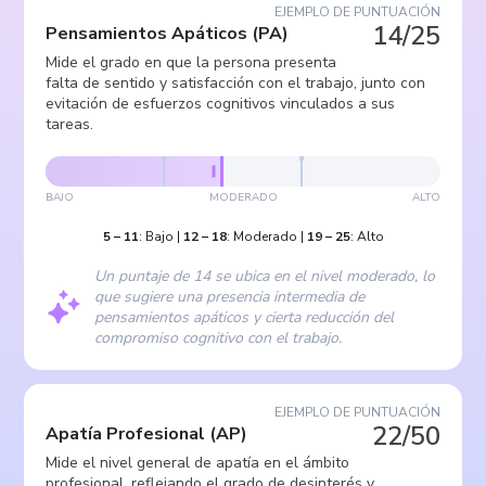
EJEMPLO DE PUNTUACIÓN
14/25
Pensamientos Apáticos
(
PA
)
Mide el grado en que la persona presenta
falta de sentido y satisfacción con el trabajo, junto con
evitación de esfuerzos cognitivos vinculados a sus
tareas.
BAJO
MODERADO
ALTO
5
–
11
:
Bajo
|
12
–
18
:
Moderado
|
19
–
25
:
Alto
Un puntaje de 14 se ubica en el nivel moderado, lo
que sugiere una presencia intermedia de
pensamientos apáticos y cierta reducción del
compromiso cognitivo con el trabajo.
EJEMPLO DE PUNTUACIÓN
22/50
Apatía Profesional
(
AP
)
Mide el nivel general de apatía en el ámbito
profesional, reflejando el grado de desinterés y