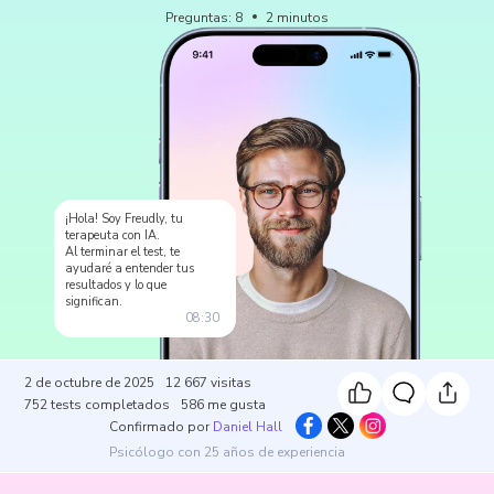
Preguntas
:
8
2
minutos
¡Hola! Soy Freudly, tu
terapeuta con IA.
Al terminar el test, te
ayudaré a entender tus
resultados y lo que
significan.
08:30
2 de octubre de 2025
12 667
visitas
752
tests completados
586
me gusta
Confirmado por
Daniel Hall
Psicólogo con 25 años de experiencia