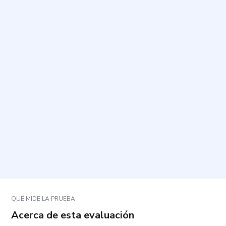
¿Cuál es el propósito de este cuestionario?
¿Cuánto tiempo tarda y cuántas preguntas incluye?
¿Cómo debo responder las preguntas?
¿Qué pasa si una pregunta no se ajusta del todo a
mi situación?
¿Qué significan los resultados?
QUÉ MIDE LA PRUEBA
Acerca de esta evaluación