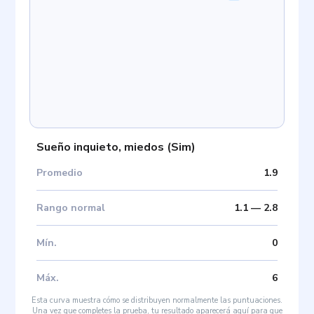
Sueño inquieto, miedos
(
Sim
)
Promedio
1.9
Rango normal
1.1
—
2.8
Mín
.
0
Máx
.
6
Esta curva muestra cómo se distribuyen normalmente las puntuaciones.
Una vez que completes la prueba, tu resultado aparecerá aquí para que