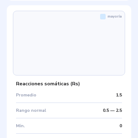
mayoría
Reacciones somáticas
(
Rs
)
Promedio
1.5
Rango normal
0.5
—
2.5
Mín
.
0