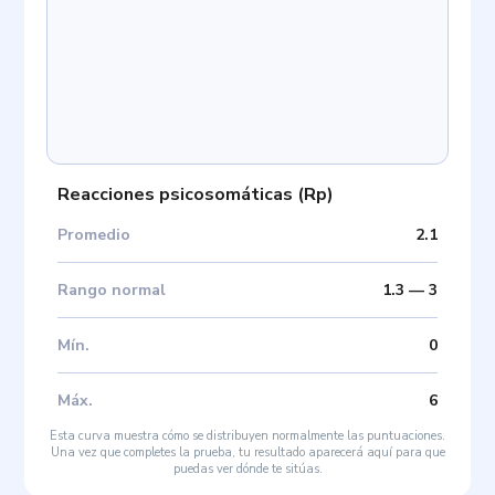
Reacciones psicosomáticas
(
Rp
)
Promedio
2.1
Rango normal
1.3
—
3
Mín
.
0
Máx
.
6
Esta curva muestra cómo se distribuyen normalmente las puntuaciones.
Una vez que completes la prueba, tu resultado aparecerá aquí para que
puedas ver dónde te sitúas.