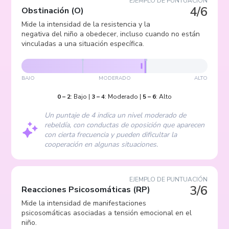
EJEMPLO DE PUNTUACIÓN
4/6
Obstinación
(
O
)
Mide la intensidad de la resistencia y la
negativa del niño a obedecer, incluso cuando no están
vinculadas a una situación específica.
BAJO
MODERADO
ALTO
0
–
2
:
Bajo
|
3
–
4
:
Moderado
|
5
–
6
:
Alto
Un puntaje de 4 indica un nivel moderado de
rebeldía, con conductas de oposición que aparecen
con cierta frecuencia y pueden dificultar la
cooperación en algunas situaciones.
EJEMPLO DE PUNTUACIÓN
3/6
Reacciones Psicosomáticas
(
RP
)
Mide la intensidad de manifestaciones
psicosomáticas asociadas a tensión emocional en el
niño.