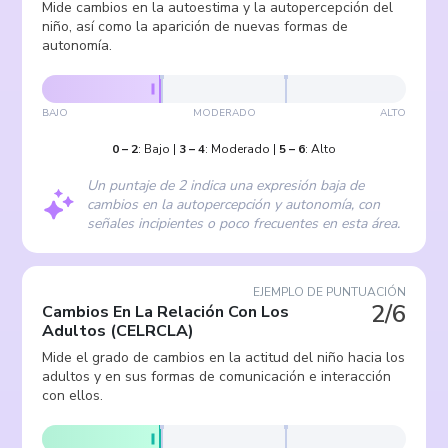
Mide cambios en la autoestima y la autopercepción del
niño, así como la aparición de nuevas formas de
autonomía.
BAJO
MODERADO
ALTO
0
–
2
:
Bajo
|
3
–
4
:
Moderado
|
5
–
6
:
Alto
Un puntaje de 2 indica una expresión baja de
cambios en la autopercepción y autonomía, con
señales incipientes o poco frecuentes en esta área.
EJEMPLO DE PUNTUACIÓN
2/6
Cambios En La Relación Con Los
Adultos
(
CELRCLA
)
Mide el grado de cambios en la actitud del niño hacia los
adultos y en sus formas de comunicación e interacción
con ellos.