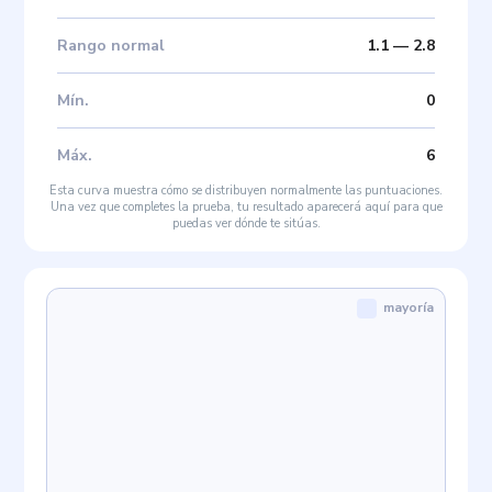
Rango normal
1.1
—
2.8
Mín
.
0
Máx
.
6
Esta curva muestra cómo se distribuyen normalmente las puntuaciones.
Una vez que completes la prueba, tu resultado aparecerá aquí para que
puedas ver dónde te sitúas.
mayoría