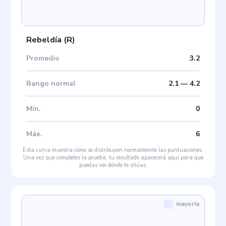
Rebeldía
(
R
)
Promedio
3.2
Rango normal
2.1
—
4.2
Mín
.
0
Máx
.
6
Esta curva muestra cómo se distribuyen normalmente las puntuaciones.
Una vez que completes la prueba, tu resultado aparecerá aquí para que
puedas ver dónde te sitúas.
mayoría