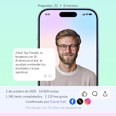
Preguntas
:
32
6
minutos
¡Hola! Soy Freudly, tu
terapeuta con IA.
Al terminar el test, te
ayudaré a entender tus
resultados y lo que
significan.
08:30
2 de octubre de 2025
16 829
visitas
1 341
tests completados
1 120
me gusta
Confirmado por
Daniel Hall
Psicólogo con 25 años de experiencia