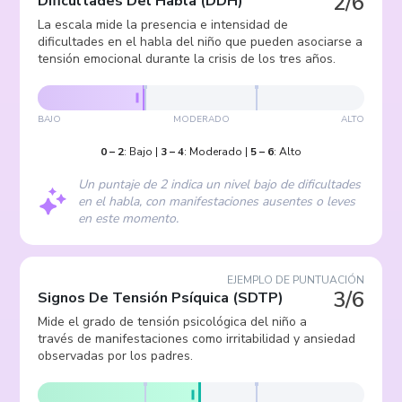
2/6
Dificultades Del Habla
(
DDH
)
La escala mide la presencia e intensidad de
dificultades en el habla del niño que pueden asociarse a
tensión emocional durante la crisis de los tres años.
BAJO
MODERADO
ALTO
0
–
2
:
Bajo
|
3
–
4
:
Moderado
|
5
–
6
:
Alto
Un puntaje de 2 indica un nivel bajo de dificultades
en el habla, con manifestaciones ausentes o leves
en este momento.
EJEMPLO DE PUNTUACIÓN
3/6
Signos De Tensión Psíquica
(
SDTP
)
Mide el grado de tensión psicológica del niño a
través de manifestaciones como irritabilidad y ansiedad
observadas por los padres.