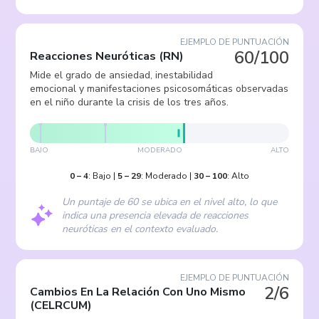
EJEMPLO DE PUNTUACIÓN
60/100
Reacciones Neuróticas
(
RN
)
Mide el grado de ansiedad, inestabilidad
emocional y manifestaciones psicosomáticas observadas
en el niño durante la crisis de los tres años.
BAJO
MODERADO
ALTO
0
–
4
:
Bajo
|
5
–
29
:
Moderado
|
30
–
100
:
Alto
Un puntaje de 60 se ubica en el nivel alto, lo que
indica una presencia elevada de reacciones
neuróticas en el contexto evaluado.
EJEMPLO DE PUNTUACIÓN
2/6
Cambios En La Relación Con Uno Mismo
(
CELRCUM
)