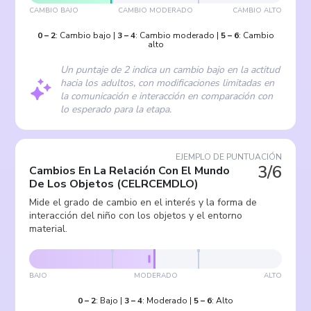
CAMBIO BAJO
CAMBIO MODERADO
CAMBIO ALTO
0
–
2
:
Cambio bajo
|
3
–
4
:
Cambio moderado
|
5
–
6
:
Cambio
alto
Un puntaje de 2 indica un cambio bajo en la actitud
hacia los adultos, con modificaciones limitadas en
la comunicación e interacción en comparación con
lo esperado para la etapa.
EJEMPLO DE PUNTUACIÓN
3/6
Cambios En La Relación Con El Mundo
De Los Objetos
(
CELRCEMDLO
)
Mide el grado de cambio en el interés y la forma de
interacción del niño con los objetos y el entorno
material.
BAJO
MODERADO
ALTO
0
–
2
:
Bajo
|
3
–
4
:
Moderado
|
5
–
6
:
Alto