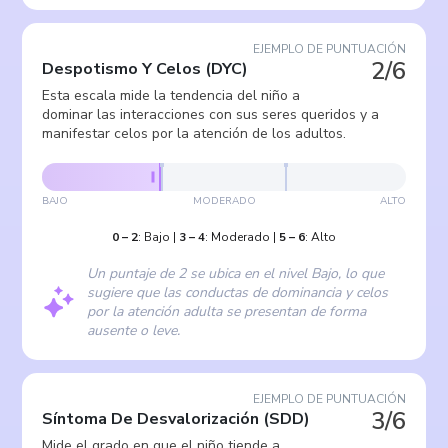
EJEMPLO DE PUNTUACIÓN
2/6
Despotismo Y Celos
(
DYC
)
Esta escala mide la tendencia del niño a
dominar las interacciones con sus seres queridos y a
manifestar celos por la atención de los adultos.
BAJO
MODERADO
ALTO
0
–
2
:
Bajo
|
3
–
4
:
Moderado
|
5
–
6
:
Alto
Un puntaje de 2 se ubica en el nivel Bajo, lo que
sugiere que las conductas de dominancia y celos
por la atención adulta se presentan de forma
ausente o leve.
EJEMPLO DE PUNTUACIÓN
3/6
Síntoma De Desvalorización
(
SDD
)
Mide el grado en que el niño tiende a