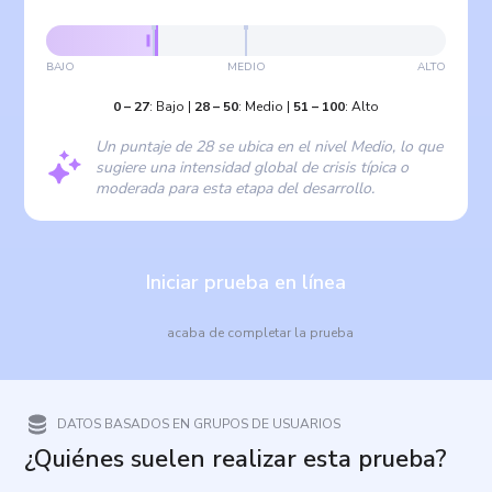
BAJO
MEDIO
ALTO
0
–
27
:
Bajo
|
28
–
50
:
Medio
|
51
–
100
:
Alto
Un puntaje de 28 se ubica en el nivel Medio, lo que
sugiere una intensidad global de crisis típica o
moderada para esta etapa del desarrollo.
Iniciar prueba en línea
acaba de completar la prueba
DATOS BASADOS EN GRUPOS DE USUARIOS
¿Quiénes suelen realizar esta prueba?