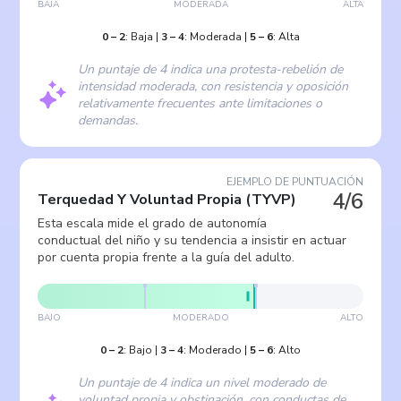
BAJA
MODERADA
ALTA
0
–
2
:
Baja
|
3
–
4
:
Moderada
|
5
–
6
:
Alta
Un puntaje de 4 indica una protesta-rebelión de
intensidad moderada, con resistencia y oposición
relativamente frecuentes ante limitaciones o
demandas.
EJEMPLO DE PUNTUACIÓN
4/6
Terquedad Y Voluntad Propia
(
TYVP
)
Esta escala mide el grado de autonomía
conductual del niño y su tendencia a insistir en actuar
por cuenta propia frente a la guía del adulto.
BAJO
MODERADO
ALTO
0
–
2
:
Bajo
|
3
–
4
:
Moderado
|
5
–
6
:
Alto
Un puntaje de 4 indica un nivel moderado de
voluntad propia y obstinación, con conductas de