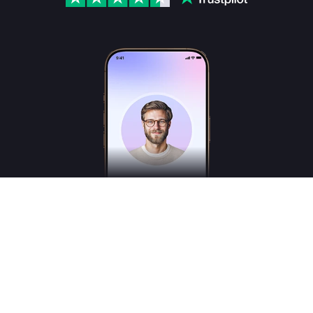
Freudly es un asistente de inteligencia artificial en el ámbito de la salud mental,
creado para ayudarte a comprender mejor tus emociones y estados internos. No es
un psicólogo, psicoterapeuta o psiquiatra titulado, y no presta servicios médicos.
*Los servicios tienen carácter consultivo y no sustituyen la atención de un
profesional de la medicina.