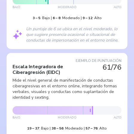
BAJO
MODERADO
ALTO
3
–
5
:
Bajo
|
6
–
8
:
Moderado
|
9
–
12
:
Alto
Un puntaje de 6 se ubica en el nivel moderado, lo
que sugiere presencia ocasional o situacional de
conductas de impersonación en el entorno online.
EJEMPLO DE PUNTUACIÓN
61/76
Escala Integradora de
Ciberagresión
(
EIDC
)
Mide el nivel general de manifestación de conductas
ciberagresivas en el entorno online, integrando formas
verbales, visuales y conductas como suplantación de
identidad y sexting.
BAJO
MODERADO
ALTO
19
–
37
:
Bajo
|
38
–
56
:
Moderado
|
57
–
76
:
Alto