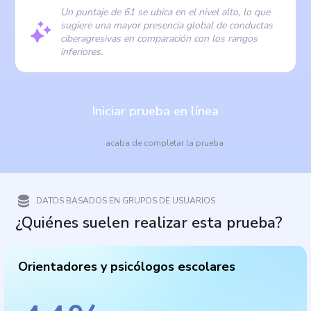
Un puntaje de 61 se ubica en el nivel alto, lo que
sugiere una mayor presencia global de conductas
ciberagresivas en comparación con los rangos
inferiores.
Iniciar prueba en línea
acaba de completar la prueba
DATOS BASADOS EN GRUPOS DE USUARIOS
¿Quiénes suelen realizar esta prueba?
Orientadores y psicólogos escolares