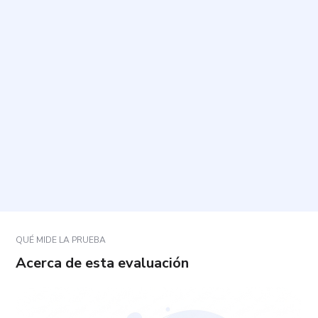
¿Qué tipo de situaciones y conductas se
preguntan?
¿Cómo debo responder las preguntas?
¿Cuánto tiempo toma y cuántas preguntas tiene?
¿Qué pasa si una pregunta no se ajusta del todo a
mi experiencia?
QUÉ MIDE LA PRUEBA
Acerca de esta evaluación