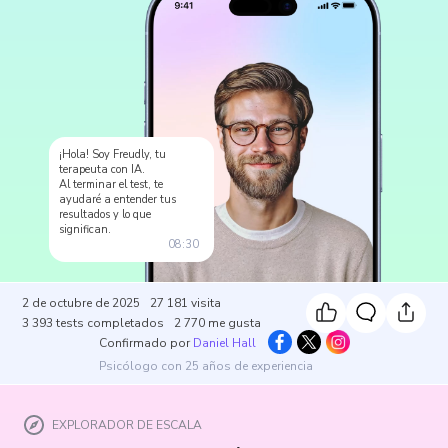
¡Hola! Soy Freudly, tu
terapeuta con IA.
Al terminar el test, te
ayudaré a entender tus
resultados y lo que
significan.
08:30
2 de octubre de 2025
27 181
visita
3 393
tests completados
2 770
me gusta
Confirmado por
Daniel Hall
Psicólogo con 25 años de experiencia
EXPLORADOR DE ESCALA