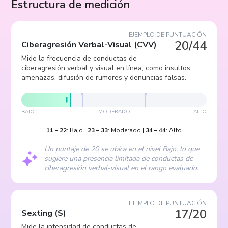
Estructura de medición
EJEMPLO DE PUNTUACIÓN
20/44
Ciberagresión Verbal-Visual
(
CVV
)
Mide la frecuencia de conductas de
ciberagresión verbal y visual en línea, como insultos,
amenazas, difusión de rumores y denuncias falsas.
BAJO
MODERADO
ALTO
11
–
22
:
Bajo
|
23
–
33
:
Moderado
|
34
–
44
:
Alto
Un puntaje de 20 se ubica en el nivel Bajo, lo que
sugiere una presencia limitada de conductas de
ciberagresión verbal-visual en el rango evaluado.
EJEMPLO DE PUNTUACIÓN
17/20
Sexting
(
S
)
Mide la intensidad de conductas de