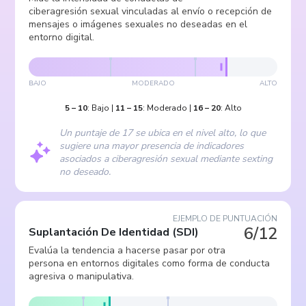
ciberagresión sexual vinculadas al envío o recepción de
mensajes o imágenes sexuales no deseadas en el
entorno digital.
BAJO
MODERADO
ALTO
5
–
10
:
Bajo
|
11
–
15
:
Moderado
|
16
–
20
:
Alto
Un puntaje de 17 se ubica en el nivel alto, lo que
sugiere una mayor presencia de indicadores
asociados a ciberagresión sexual mediante sexting
no deseado.
EJEMPLO DE PUNTUACIÓN
6/12
Suplantación De Identidad
(
SDI
)
Evalúa la tendencia a hacerse pasar por otra
persona en entornos digitales como forma de conducta
agresiva o manipulativa.