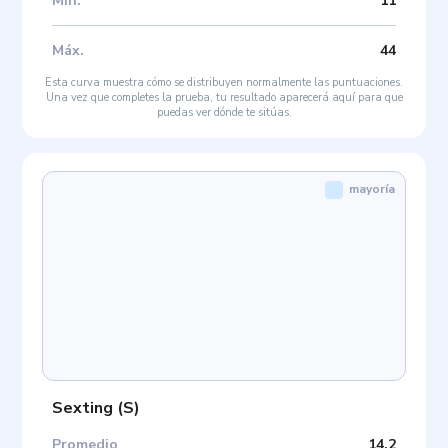
Mín
.
11
Máx
.
44
Esta curva muestra cómo se distribuyen normalmente las puntuaciones.
Una vez que completes la prueba, tu resultado aparecerá aquí para que
puedas ver dónde te sitúas.
mayoría
Sexting
(
S
)
Promedio
14.2