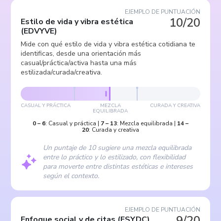
EJEMPLO DE PUNTUACIÓN
10/20
Estilo de vida y vibra estética
(
EDVYVE
)
Mide con qué estilo de vida y vibra estética cotidiana te
identificas, desde una orientación más
casual/práctica/activa hasta una más
estilizada/curada/creativa.
CASUAL Y PRÁCTICA
MEZCLA
CURADA Y CREATIVA
EQUILIBRADA
0
–
6
:
Casual y práctica
|
7
–
13
:
Mezcla equilibrada
|
14
–
20
:
Curada y creativa
Un puntaje de 10 sugiere una mezcla equilibrada
entre lo práctico y lo estilizado, con flexibilidad
para moverte entre distintas estéticas e intereses
según el contexto.
EJEMPLO DE PUNTUACIÓN
9/20
Enfoque social y de citas
(
ESYDC
)