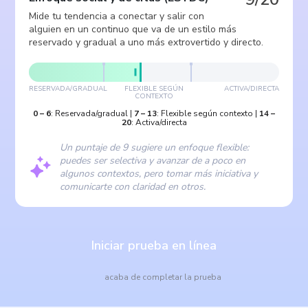
Mide tu tendencia a conectar y salir con
alguien en un continuo que va de un estilo más
reservado y gradual a uno más extrovertido y directo.
RESERVADA/GRADUAL
FLEXIBLE SEGÚN
ACTIVA/DIRECTA
CONTEXTO
0
–
6
:
Reservada/gradual
|
7
–
13
:
Flexible según contexto
|
14
–
20
:
Activa/directa
Un puntaje de 9 sugiere un enfoque flexible:
puedes ser selectiva y avanzar de a poco en
algunos contextos, pero tomar más iniciativa y
comunicarte con claridad en otros.
Iniciar prueba en línea
acaba de completar la prueba