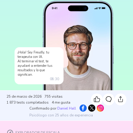
¡Hola! Soy Freudly, tu
terapeuta con IA.
Al terminar el test, te
ayudaré a entender tus
resultados y lo que
significan.
08:30
25 de marzo de 2026
755
visitas
1 873
tests completados
4
me gusta
Confirmado por
Daniel Hall
Psicólogo con 25 años de experiencia
EXPLORADOR DE ESCALA