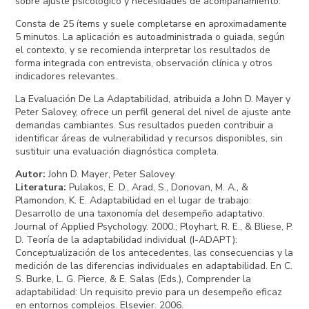
sobre ajuste psicológico y necesidades de acompañamiento.
Consta de 25 ítems y suele completarse en aproximadamente
5 minutos. La aplicación es autoadministrada o guiada, según
el contexto, y se recomienda interpretar los resultados de
forma integrada con entrevista, observación clínica y otros
indicadores relevantes.
La Evaluación De La Adaptabilidad, atribuida a John D. Mayer y
Peter Salovey, ofrece un perfil general del nivel de ajuste ante
demandas cambiantes. Sus resultados pueden contribuir a
identificar áreas de vulnerabilidad y recursos disponibles, sin
sustituir una evaluación diagnóstica completa.
Autor
:
John D. Mayer, Peter Salovey
Literatura
:
Pulakos, E. D., Arad, S., Donovan, M. A., &
Plamondon, K. E. Adaptabilidad en el lugar de trabajo:
Desarrollo de una taxonomía del desempeño adaptativo.
Journal of Applied Psychology. 2000.; Ployhart, R. E., & Bliese, P.
D. Teoría de la adaptabilidad individual (I-ADAPT):
Conceptualización de los antecedentes, las consecuencias y la
medición de las diferencias individuales en adaptabilidad. En C.
S. Burke, L. G. Pierce, & E. Salas (Eds.), Comprender la
adaptabilidad: Un requisito previo para un desempeño eficaz
en entornos complejos. Elsevier. 2006.