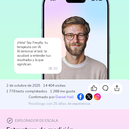
¡Hola! Soy Freudly, tu
terapeuta con IA.
Al terminar el test, te
ayudaré a entender tus
resultados y lo que
significan.
08:30
2 de octubre de 2025
14 404
visitas
1 778
tests completados
1 268
me gusta
Confirmado por
Daniel Hall
Psicólogo con 25 años de experiencia
EXPLORADOR DE ESCALA