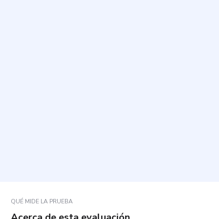
¿Cuál es el propósito de este cuestionario?
¿Cuánto tiempo toma y cuántas preguntas incluye?
¿Qué tipo de aspectos preguntará?
¿Este cuestionario sirve para diagnosticar o para
una detección inicial?
¿Cómo debo responder para que los resultados
sean útiles?
QUÉ MIDE LA PRUEBA
Acerca de esta evaluación