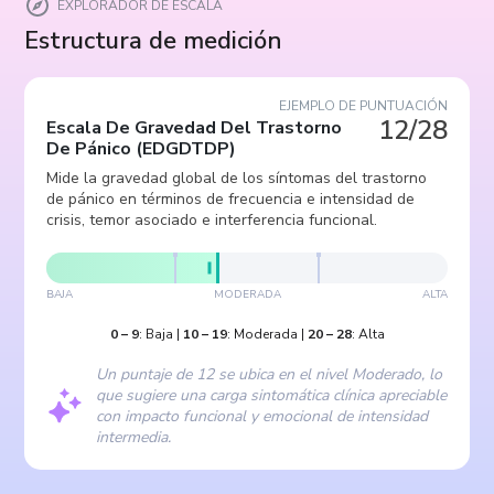
EXPLORADOR DE ESCALA
Estructura de medición
EJEMPLO DE PUNTUACIÓN
12/28
Escala De Gravedad Del Trastorno
De Pánico
(
EDGDTDP
)
Mide la gravedad global de los síntomas del trastorno
de pánico en términos de frecuencia e intensidad de
crisis, temor asociado e interferencia funcional.
BAJA
MODERADA
ALTA
0
–
9
:
Baja
|
10
–
19
:
Moderada
|
20
–
28
:
Alta
Un puntaje de 12 se ubica en el nivel Moderado, lo
que sugiere una carga sintomática clínica apreciable
con impacto funcional y emocional de intensidad
intermedia.