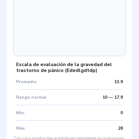
Escala de evaluación de la gravedad del
trastorno de pánico
(
Ededlgdtdp
)
Promedio
13.9
Rango normal
10
—
17.9
Mín
.
0
Máx
.
28
Esta curva muestra cómo se distribuyen normalmente las puntuaciones.