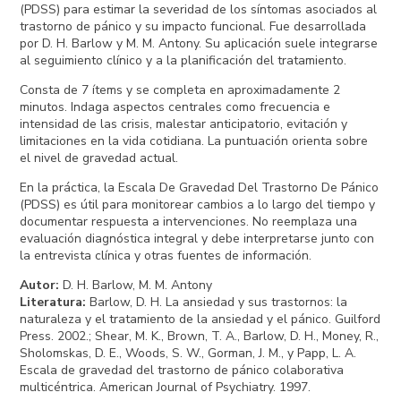
(PDSS) para estimar la severidad de los síntomas asociados al
trastorno de pánico y su impacto funcional. Fue desarrollada
por D. H. Barlow y M. M. Antony. Su aplicación suele integrarse
al seguimiento clínico y a la planificación del tratamiento.
Consta de 7 ítems y se completa en aproximadamente 2
minutos. Indaga aspectos centrales como frecuencia e
intensidad de las crisis, malestar anticipatorio, evitación y
limitaciones en la vida cotidiana. La puntuación orienta sobre
el nivel de gravedad actual.
En la práctica, la Escala De Gravedad Del Trastorno De Pánico
(PDSS) es útil para monitorear cambios a lo largo del tiempo y
documentar respuesta a intervenciones. No reemplaza una
evaluación diagnóstica integral y debe interpretarse junto con
la entrevista clínica y otras fuentes de información.
Autor
:
D. H. Barlow, M. M. Antony
Literatura
:
Barlow, D. H. La ansiedad y sus trastornos: la
naturaleza y el tratamiento de la ansiedad y el pánico. Guilford
Press. 2002.; Shear, M. K., Brown, T. A., Barlow, D. H., Money, R.,
Sholomskas, D. E., Woods, S. W., Gorman, J. M., y Papp, L. A.
Escala de gravedad del trastorno de pánico colaborativa
multicéntrica. American Journal of Psychiatry. 1997.