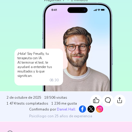
Preguntas
:
7
2
minutos
¡Hola! Soy Freudly, tu
terapeuta con IA.
Al terminar el test, te
ayudaré a entender tus
resultados y lo que
significan.
08:30
2 de octubre de 2025
18 506
visitas
1 474
tests completados
1 236
me gusta
Confirmado por
Daniel Hall
Psicólogo con 25 años de experiencia