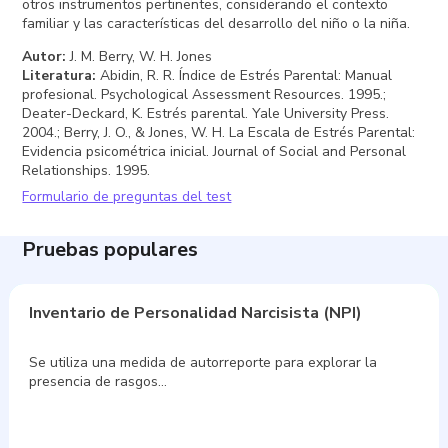
mediante autoinforme, el nivel de estrés asociado al ejercicio
del rol parental. Fue propuesta por J. M. Berry y W. H. Jones. Su
aplicación es breve y se orienta a identificar experiencias de
sobrecarga y aspectos de satisfacción vinculados con la
crianza.
Consta de 18 ítems y suele completarse en aproximadamente
4 minutos. Las respuestas permiten obtener un indicador
global del malestar relacionado con la parentalidad y, según el
enfoque de interpretación empleado, explorar componentes
diferenciales del estrés y la gratificación.
La información obtenida con la Escala de Estrés Parental (PSS)
puede apoyar la formulación clínica y la detección de
necesidades de apoyo psicoeducativo o intervención. Se
recomienda interpretarla en conjunto con entrevista clínica y
otros instrumentos pertinentes, considerando el contexto
familiar y las características del desarrollo del niño o la niña.
Autor
:
J. M. Berry, W. H. Jones
Literatura
:
Abidin, R. R. Índice de Estrés Parental: Manual
profesional. Psychological Assessment Resources. 1995.;
Deater-Deckard, K. Estrés parental. Yale University Press.
2004.; Berry, J. O., & Jones, W. H. La Escala de Estrés Parental: