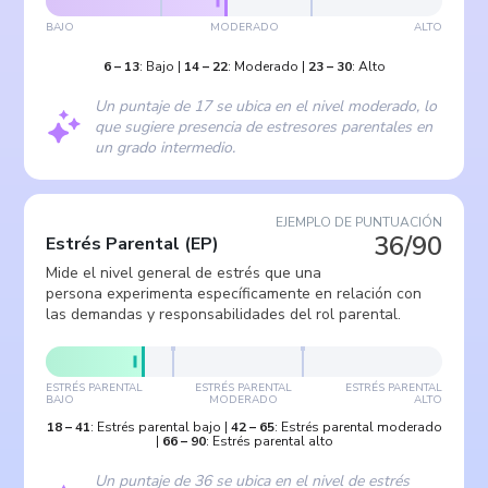
BAJO
MODERADO
ALTO
6
–
13
:
Bajo
|
14
–
22
:
Moderado
|
23
–
30
:
Alto
Un puntaje de 17 se ubica en el nivel moderado, lo
que sugiere presencia de estresores parentales en
un grado intermedio.
EJEMPLO DE PUNTUACIÓN
36/90
Estrés Parental
(
EP
)
Mide el nivel general de estrés que una
persona experimenta específicamente en relación con
las demandas y responsabilidades del rol parental.
ESTRÉS PARENTAL
ESTRÉS PARENTAL
ESTRÉS PARENTAL
BAJO
MODERADO
ALTO
18
–
41
:
Estrés parental bajo
|
42
–
65
:
Estrés parental moderado
|
66
–
90
:
Estrés parental alto
Un puntaje de 36 se ubica en el nivel de estrés