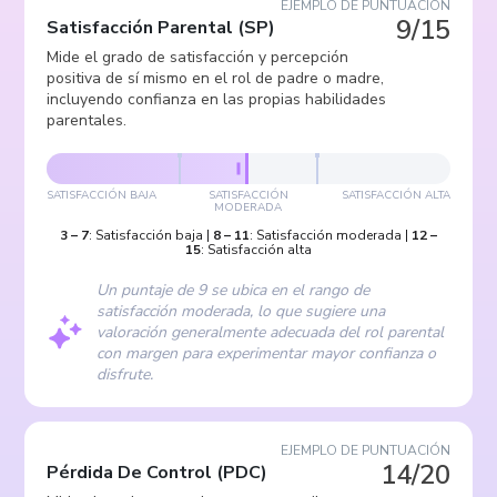
EJEMPLO DE PUNTUACIÓN
9/15
Satisfacción Parental
(
SP
)
Mide el grado de satisfacción y percepción
positiva de sí mismo en el rol de padre o madre,
incluyendo confianza en las propias habilidades
parentales.
SATISFACCIÓN BAJA
SATISFACCIÓN
SATISFACCIÓN ALTA
MODERADA
3
–
7
:
Satisfacción baja
|
8
–
11
:
Satisfacción moderada
|
12
–
15
:
Satisfacción alta
Un puntaje de 9 se ubica en el rango de
satisfacción moderada, lo que sugiere una
valoración generalmente adecuada del rol parental
con margen para experimentar mayor confianza o
disfrute.
EJEMPLO DE PUNTUACIÓN
14/20
Pérdida De Control
(
PDC
)