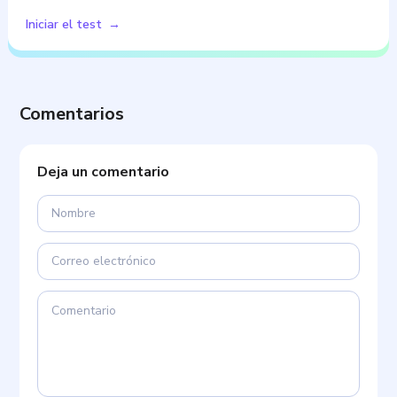
Evidencia psicométrica inicial. Journal of Social and Personal
Relationships. 1995.
Formulario de preguntas del test
Pruebas populares
Inventario de Personalidad Narcisista (NPI)
Se utiliza una medida de autorreporte para explorar la
presencia de rasgos…
Iniciar el test
Comentarios