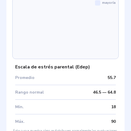
mayoría
Escala de estrés parental
(
Edep
)
Promedio
55.7
Rango normal
46.5
—
64.8
Mín
.
18
Máx
.
90
Esta curva muestra cómo se distribuyen normalmente las puntuaciones.