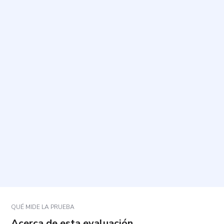
¿Cuál es el propósito de este cuestionario?
¿Cómo debo responder a las afirmaciones?
¿Cuánto tiempo toma y cuántas preguntas incluye?
¿Qué aspectos se consideran al interpretar los
resultados?
¿Qué hago si una afirmación no se ajusta del todo
a mi situación?
QUÉ MIDE LA PRUEBA
Acerca de esta evaluación