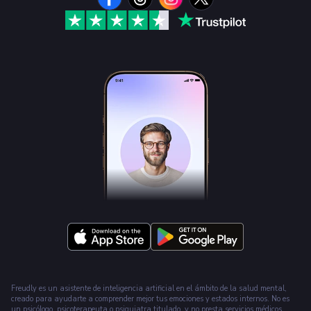
Freudly es un asistente de inteligencia artificial en el ámbito de la salud mental,
creado para ayudarte a comprender mejor tus emociones y estados internos. No es
un psicólogo, psicoterapeuta o psiquiatra titulado, y no presta servicios médicos.