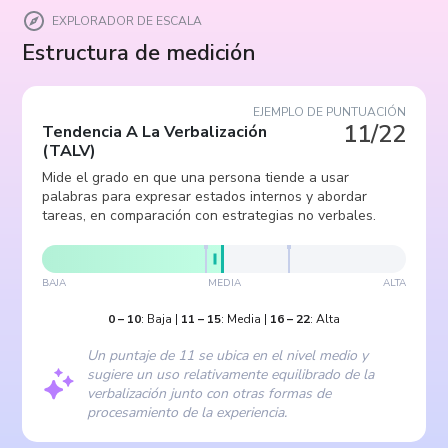
EXPLORADOR DE ESCALA
Estructura de medición
EJEMPLO DE PUNTUACIÓN
11/22
Tendencia A La Verbalización
(
TALV
)
Mide el grado en que una persona tiende a usar
palabras para expresar estados internos y abordar
tareas, en comparación con estrategias no verbales.
BAJA
MEDIA
ALTA
0
–
10
:
Baja
|
11
–
15
:
Media
|
16
–
22
:
Alta
Un puntaje de 11 se ubica en el nivel medio y
sugiere un uso relativamente equilibrado de la
verbalización junto con otras formas de
procesamiento de la experiencia.