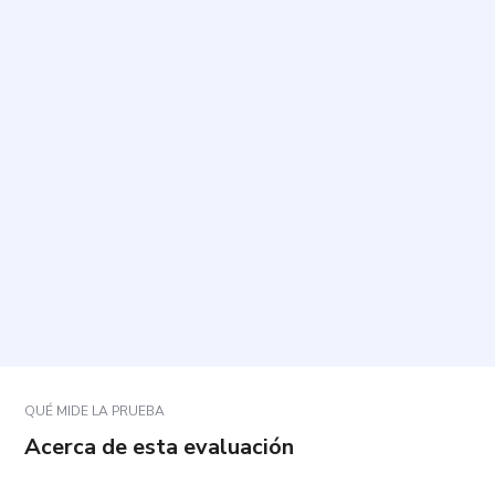
¿Cuál es el propósito de este cuestionario?
¿Cuánto tiempo toma y cuántas preguntas incluye?
¿Cómo debo responder a las preguntas?
¿Qué pasa si una pregunta no se ajusta
exactamente a mi situación?
¿Cómo se interpretan los resultados?
QUÉ MIDE LA PRUEBA
Acerca de esta evaluación