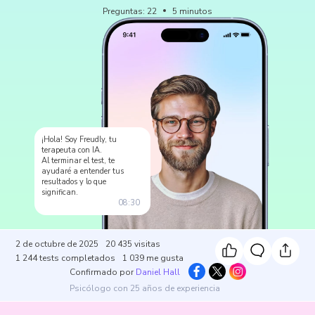
Preguntas
:
22
5
minutos
¡Hola! Soy Freudly, tu
terapeuta con IA.
Al terminar el test, te
ayudaré a entender tus
resultados y lo que
significan.
08:30
2 de octubre de 2025
20 435
visitas
1 244
tests completados
1 039
me gusta
Confirmado por
Daniel Hall
Psicólogo con 25 años de experiencia