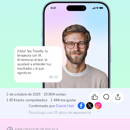
¡Hola! Soy Freudly, tu
terapeuta con IA.
Al terminar el test, te
ayudaré a entender tus
resultados y lo que
significan.
08:30
2 de octubre de 2025
20 804
visitas
1 874
tests completados
1 444
me gusta
Confirmado por
Daniel Hall
Psicólogo con 25 años de experiencia
EXPLORADOR DE ESCALA