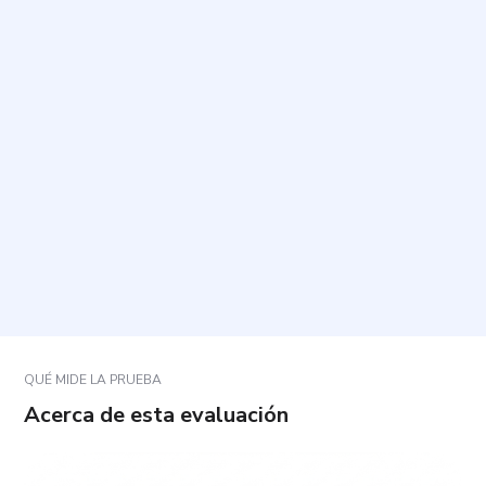
¿Qué evalúa este cuestionario?
¿Cuánto tiempo toma y cuántas preguntas incluye?
¿Cómo debo responder las preguntas?
¿Existen respuestas correctas o incorrectas?
¿Qué pasa si no me identifico con una pregunta o
me genera duda?
QUÉ MIDE LA PRUEBA
Acerca de esta evaluación