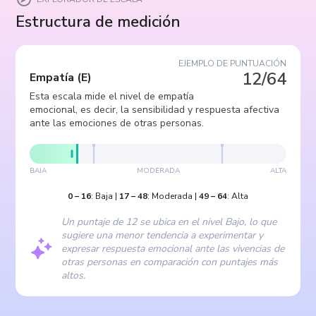
Estructura de medición
EJEMPLO DE PUNTUACIÓN
12/64
Empatía
(
E
)
Esta escala mide el nivel de empatía
emocional, es decir, la sensibilidad y respuesta afectiva
ante las emociones de otras personas.
BAJA
MODERADA
ALTA
0
–
16
:
Baja
|
17
–
48
:
Moderada
|
49
–
64
:
Alta
Un puntaje de 12 se ubica en el nivel Bajo, lo que
sugiere una menor tendencia a experimentar y
expresar respuesta emocional ante las vivencias de
otras personas en comparación con puntajes más
altos.