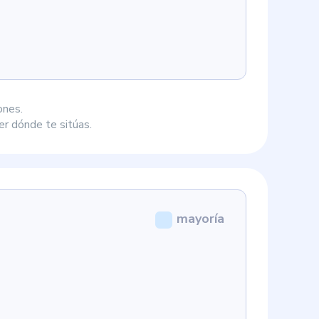
ones.
r dónde te sitúas.
mayoría