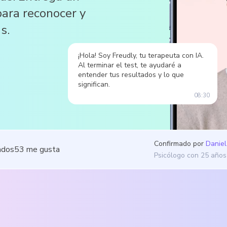
para reconocer y
s.
¡Hola! Soy Freudly, tu terapeuta con IA.
Al terminar el test, te ayudaré a
entender tus resultados y lo que
significan.
08:30
Confirmado por
Daniel
ados
53
me gusta
Psicólogo con 25 años