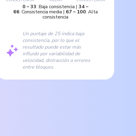
0
–
33
:
Baja consistencia
|
34
–
66
:
Consistencia media
|
67
–
100
:
Alta
consistencia
Un puntaje de 25 indica baja
consistencia, por lo que el
resultado puede estar más
influido por variabilidad de
velocidad, distracción o errores
entre bloques.