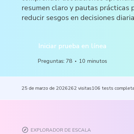
resumen claro y pautas prácticas 
reducir sesgos en decisiones diaria
Iniciar prueba en línea
Preguntas
:
78
10
minutos
25 de marzo de 2026
262
visitas
106
tests complet
EXPLORADOR DE ESCALA