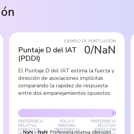
ión
EJEMPLO DE PUNTUACIÓN
0/NaN
Puntaje D del IAT
(
PDDI
)
El Puntaje D del IAT estima la fuerza y
dirección de asociaciones implícitas
comparando la rapidez de respuesta
entre dos emparejamientos opuestos.
PREFERENCIA
POCA O
PREFERENCIA
RELATIVA
NINGUNA
RELATIVA
(DIRECCIÓN
PREFERENCIA
(DIRECCIÓN
NaN
–
NaN
:
Preferencia relativa (dirección
NEGATIVA)
MEDIBLE
POSITIVA)