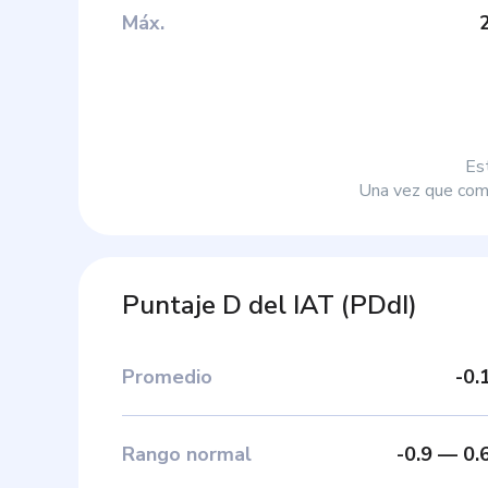
Máx
.
Es
Una vez que comp
Puntaje D del IAT
(
PDdI
)
Promedio
-0.
Rango normal
-0.9
—
0.