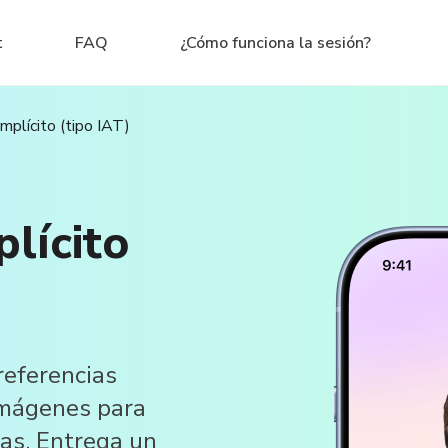
t
FAQ
¿Cómo funciona la sesión?
mplícito (tipo IAT)
lícito
referencias
 imágenes para
as. Entrega un