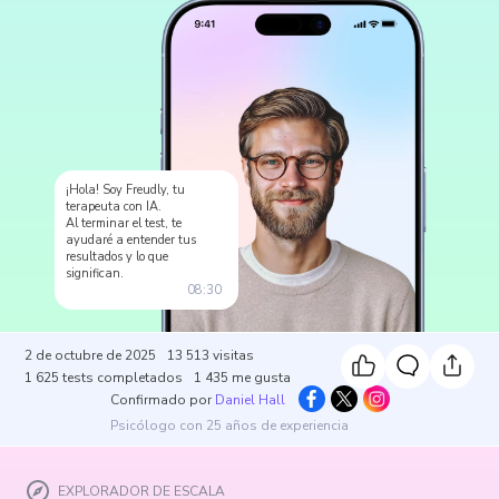
¡Hola! Soy Freudly, tu
terapeuta con IA.
Al terminar el test, te
ayudaré a entender tus
resultados y lo que
significan.
08:30
2 de octubre de 2025
13 513
visitas
1 625
tests completados
1 435
me gusta
Confirmado por
Daniel Hall
Psicólogo con 25 años de experiencia
EXPLORADOR DE ESCALA