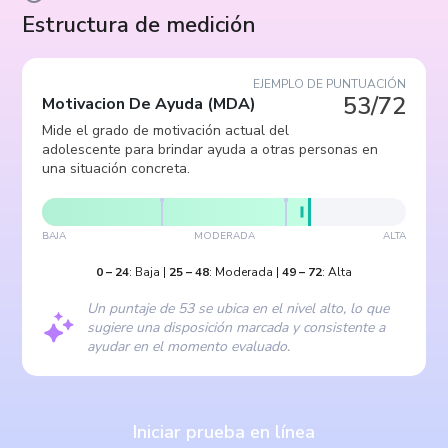
Estructura de medición
EJEMPLO DE PUNTUACIÓN
53/72
Motivacion De Ayuda
(
MDA
)
Mide el grado de motivación actual del
adolescente para brindar ayuda a otras personas en
una situación concreta.
BAJA
MODERADA
ALTA
0
–
24
:
Baja
|
25
–
48
:
Moderada
|
49
–
72
:
Alta
Un puntaje de 53 se ubica en el nivel alto, lo que
sugiere una disposición marcada y consistente a
ayudar en el momento evaluado.
Iniciar prueba en línea