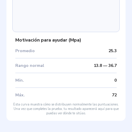
Motivación para ayudar
(
Mpa
)
Promedio
25.3
Rango normal
13.8
—
36.7
Mín
.
0
Máx
.
72
Esta curva muestra cómo se distribuyen normalmente las puntuaciones.
Una vez que completes la prueba, tu resultado aparecerá aquí para que
puedas ver dónde te sitúas.