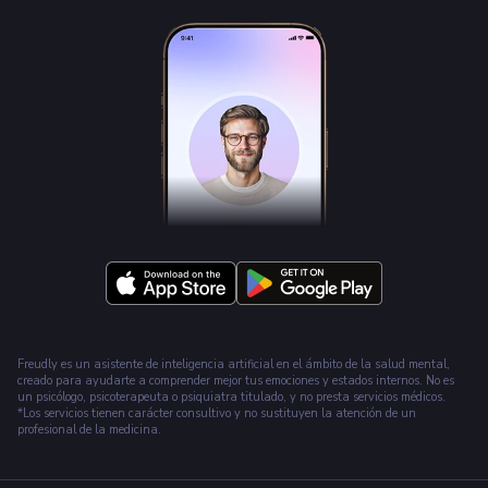
Freudly es un asistente de inteligencia artificial en el ámbito de la salud mental,
creado para ayudarte a comprender mejor tus emociones y estados internos. No es
un psicólogo, psicoterapeuta o psiquiatra titulado, y no presta servicios médicos.
*Los servicios tienen carácter consultivo y no sustituyen la atención de un
profesional de la medicina.