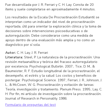
Fue desarrollada por J. R. Ferrari y C. H. Lay. Consta de 20
ítems y suele completarse en aproximadamente 4 minutos.
Los resultados de la Escala De Procrastinación Estudiantil se
interpretan como un indicador del nivel de procrastinación
reportada, útil para orientar la exploración clínica y la toma de
decisiones sobre intervenciones psicoeducativas o de
autorregulación. Debe considerarse como una medida de
apoyo dentro de una evaluación más amplia y no como un
diagnóstico por sí sola.
Autor
:
C. H. Lay, J. R. Ferrari
Literatura
:
Steel, P. La naturaleza de la procrastinación: Una
revisión metaanalítica y teórica del fracaso autorregulatorio
por excelencia. Psychological Bulletin. 2007.; Tice, D. M., &
Baumeister, R. F. Estudio longitudinal de la procrastinación, el
desempeño, el estrés y la salud: Los costos y beneficios de
postergar. Psychological Science. 1997.; Ferrari, J. R., Johnson, J.
L., & McCown, W. G. Procrastinación y evitación de tareas:
Teoría, investigación y tratamiento. Plenum Press. 1995.; Lay, C.
H. Por fin, mi artículo de investigación sobre la procrastinación.
Journal of Research in Personality. 1986.
Formulario de preguntas del test