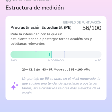
Estructura de medición
EJEMPLO DE PUNTUACIÓN
56/100
Procrastinación Estudiantil
(
PE
)
Mide la intensidad con la que un
estudiante tiende a postergar tareas académicas y
cotidianas relevantes.
BAJO
MODERADO
ALTO
20
–
42
:
Bajo
|
43
–
67
:
Moderado
|
68
–
100
:
Alto
Un puntaje de 56 se ubica en el nivel moderado, lo
que sugiere una tendencia apreciable a postergar
tareas, sin alcanzar los valores más elevados de la
escala.