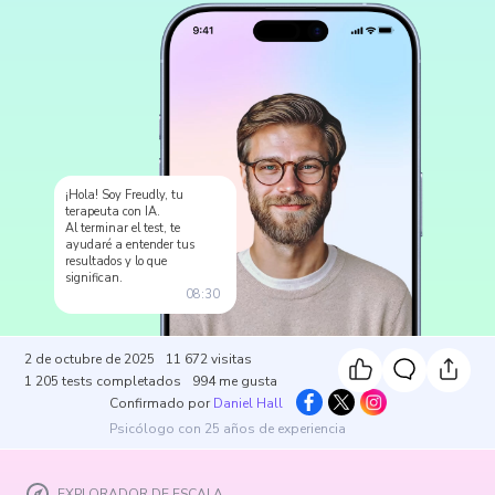
¡Hola! Soy Freudly, tu
terapeuta con IA.
Al terminar el test, te
ayudaré a entender tus
resultados y lo que
significan.
08:30
2 de octubre de 2025
11 672
visitas
1 205
tests completados
994
me gusta
Confirmado por
Daniel Hall
Psicólogo con 25 años de experiencia
EXPLORADOR DE ESCALA