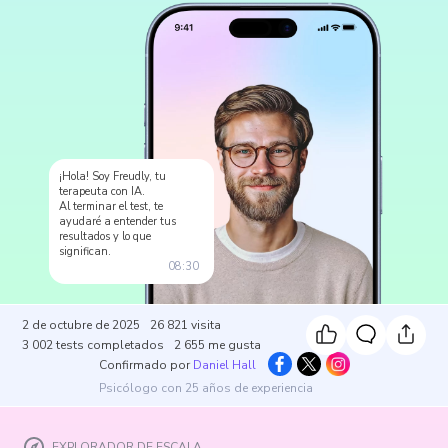
¡Hola! Soy Freudly, tu
terapeuta con IA.
Al terminar el test, te
ayudaré a entender tus
resultados y lo que
significan.
08:30
2 de octubre de 2025
26 821
visita
3 002
tests completados
2 655
me gusta
Confirmado por
Daniel Hall
Psicólogo con 25 años de experiencia
EXPLORADOR DE ESCALA