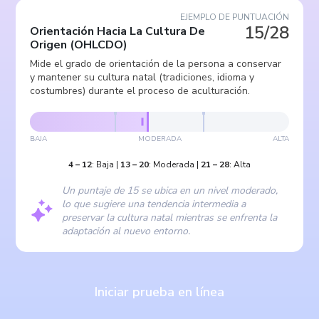
EJEMPLO DE PUNTUACIÓN
15/28
Orientación Hacia La Cultura De
Origen
(
OHLCDO
)
Mide el grado de orientación de la persona a conservar
y mantener su cultura natal (tradiciones, idioma y
costumbres) durante el proceso de aculturación.
BAJA
MODERADA
ALTA
4
–
12
:
Baja
|
13
–
20
:
Moderada
|
21
–
28
:
Alta
Un puntaje de 15 se ubica en un nivel moderado,
lo que sugiere una tendencia intermedia a
preservar la cultura natal mientras se enfrenta la
adaptación al nuevo entorno.
Iniciar prueba en línea