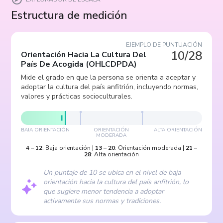
Estructura de medición
EJEMPLO DE PUNTUACIÓN
10/28
Orientación Hacia La Cultura Del
País De Acogida
(
OHLCDPDA
)
Mide el grado en que la persona se orienta a aceptar y
adoptar la cultura del país anfitrión, incluyendo normas,
valores y prácticas socioculturales.
BAJA ORIENTACIÓN
ORIENTACIÓN
ALTA ORIENTACIÓN
MODERADA
4
–
12
:
Baja orientación
|
13
–
20
:
Orientación moderada
|
21
–
28
:
Alta orientación
Un puntaje de 10 se ubica en el nivel de baja
orientación hacia la cultura del país anfitrión, lo
que sugiere menor tendencia a adoptar
activamente sus normas y tradiciones.