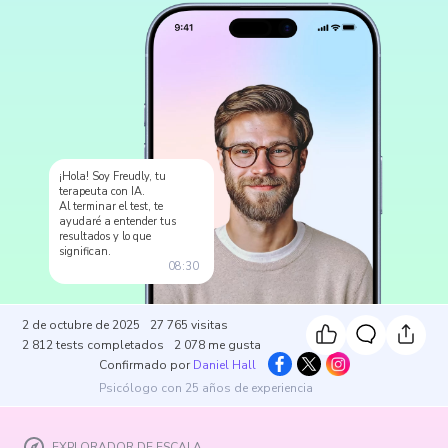
¡Hola! Soy Freudly, tu
terapeuta con IA.
Al terminar el test, te
ayudaré a entender tus
resultados y lo que
significan.
08:30
2 de octubre de 2025
27 765
visitas
2 812
tests completados
2 078
me gusta
Confirmado por
Daniel Hall
Psicólogo con 25 años de experiencia
EXPLORADOR DE ESCALA