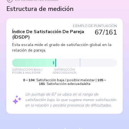
Estructura de medición
EJEMPLO DE PUNTUACIÓN
67/161
Índice De Satisfacción De Pareja
(
ÍDSDP
)
Esta escala mide el grado de satisfacción global en la
relación de pareja.
SATISFACCIÓN BAJA /
SATISFACCIÓN
POSIBLE MALESTAR
ADECUADA/ALTA
0
–
104
:
Satisfacción baja / posible malestar
|
105
–
161
:
Satisfacción adecuada/alta
Un puntaje de 67 se ubica en el rango de
satisfacción baja, lo que sugiere menor satisfacción
en la relación y posible presencia de dificultades.