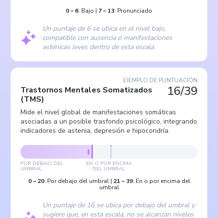
0
–
6
:
Bajo
|
7
–
13
:
Pronunciado
Un puntaje de 6 se ubica en el nivel bajo,
compatible con ausencia o manifestaciones
asténicas leves dentro de esta escala.
EJEMPLO DE PUNTUACIÓN
16/39
Trastornos Mentales Somatizados
(
TMS
)
Mide el nivel global de manifestaciones somáticas
asociadas a un posible trasfondo psicológico, integrando
indicadores de astenia, depresión e hipocondría.
POR DEBAJO DEL
EN O POR ENCIMA
UMBRAL
DEL UMBRAL
0
–
20
:
Por debajo del umbral
|
21
–
39
:
En o por encima del
umbral
Un puntaje de 16 se ubica por debajo del umbral y
sugiere que, en esta escala, no se alcanzan niveles