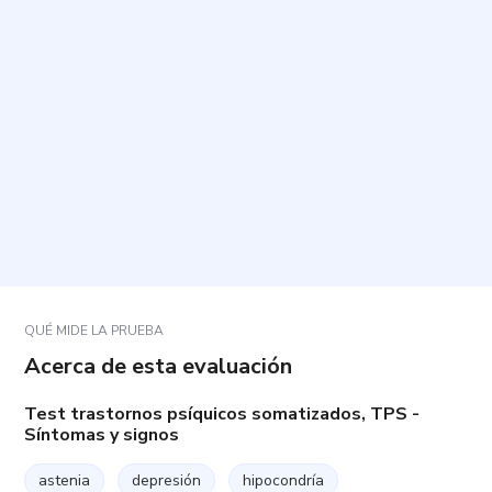
¿Cuánto tiempo toma y cuántas preguntas tiene?
¿Cómo debo responder las preguntas?
¿Necesito alguna preparación previa?
¿El resultado es un diagnóstico médico o
psicológico?
QUÉ MIDE LA PRUEBA
Acerca de esta evaluación
Test trastornos psíquicos somatizados, TPS -
Síntomas y signos
astenia
depresión
hipocondría