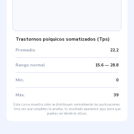
Trastornos psíquicos somatizados
(
Tps
)
Promedio
22.2
Rango normal
15.6
—
28.8
Mín
.
0
Máx
.
39
Esta curva muestra cómo se distribuyen normalmente las puntuaciones.
Una vez que completes la prueba, tu resultado aparecerá aquí para que
puedas ver dónde te sitúas.