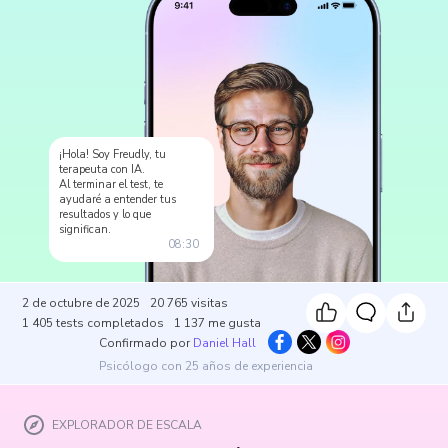
¡Hola! Soy Freudly, tu
terapeuta con IA.
Al terminar el test, te
ayudaré a entender tus
resultados y lo que
significan.
08:30
2 de octubre de 2025
20 765
visitas
1 405
tests completados
1 137
me gusta
Confirmado por
Daniel Hall
Psicólogo con 25 años de experiencia
EXPLORADOR DE ESCALA