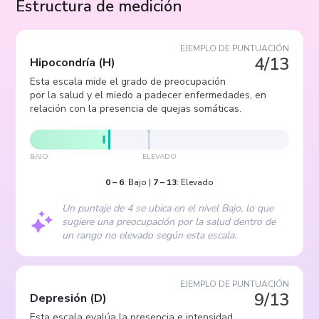
Estructura de medición
EJEMPLO DE PUNTUACIÓN
4/13
Hipocondría
(
H
)
Esta escala mide el grado de preocupación
por la salud y el miedo a padecer enfermedades, en
relación con la presencia de quejas somáticas.
BAJO
ELEVADO
0
–
6
:
Bajo
|
7
–
13
:
Elevado
Un puntaje de 4 se ubica en el nivel Bajo, lo que
sugiere una preocupación por la salud dentro de
un rango no elevado según esta escala.
EJEMPLO DE PUNTUACIÓN
9/13
Depresión
(
D
)
Esta escala evalúa la presencia e intensidad