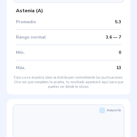
Astenia
(
A
)
Promedio
5.3
Rango normal
3.6
—
7
Mín
.
0
Máx
.
13
Esta curva muestra cómo se distribuyen normalmente las puntuaciones.
Una vez que completes la prueba, tu resultado aparecerá aquí para que
puedas ver dónde te sitúas.
mayoría