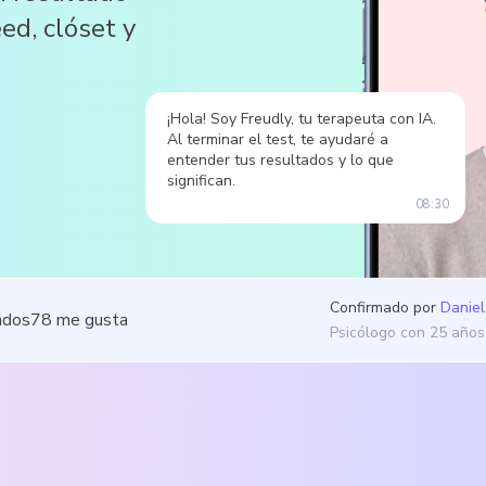
ed, clóset y
¡Hola! Soy Freudly, tu terapeuta con IA.
Al terminar el test, te ayudaré a
entender tus resultados y lo que
significan.
08:30
Confirmado por
Daniel
ados
78
me gusta
Psicólogo con 25 años