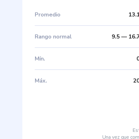
Promedio
13.
Rango normal
9.5
—
16.
Mín
.
Máx
.
2
Es
Una vez que comp