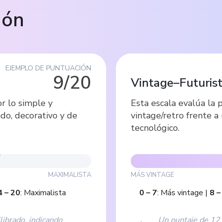
ión
EJEMPLO DE PUNTUACIÓN
9/20
Vintage–Futuris
or lo simple y
Esta escala evalúa la p
do, decorativo y de
vintage/retro frente a
tecnológico.
MAXIMALISTA
MÁS VINTAGE
4
–
20
:
Maximalista
0
–
7
:
Más vintage
|
8
librado, indicando
Un puntaje de 12 