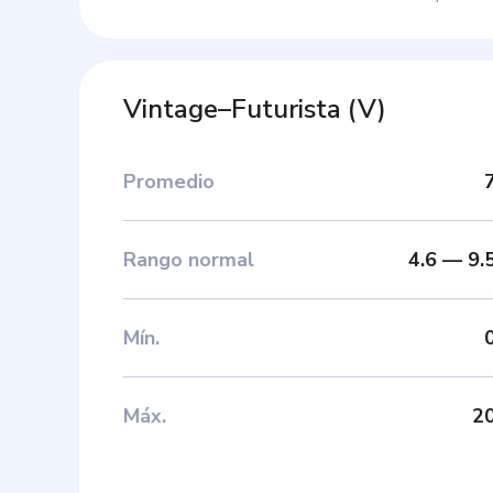
Vintage–Futurista
(
V
)
Promedio
Rango normal
4.6
—
9.
Mín
.
Máx
.
2