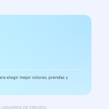
C
ra elegir mejor colores, prendas y
Q
c
 USUARIOS DE FREUDLY.