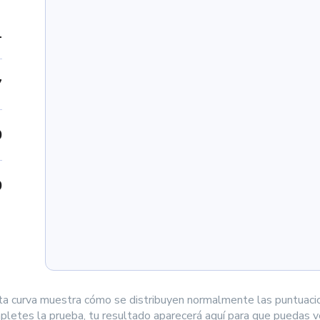
1
7
0
0
ta curva muestra cómo se distribuyen normalmente las puntuaci
letes la prueba, tu resultado aparecerá aquí para que puedas ve