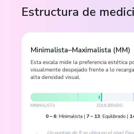
Estructura de medic
Minimalista–Maximalista
(
MM
)
Esta escala mide la preferencia estética p
visualmente despejado frente a lo recarga
alta densidad visual.
MINIMALISTA
EQUILIBRADO
0
–
6
:
Minimalista
|
7
–
13
:
Equilibrado
|
1
Un puntaje de 9 se ubica en el nivel Equi