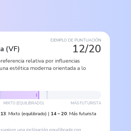
EJEMPLO DE PUNTUACIÓN
12/20
ta
(
VF
)
referencia relativa por influencias
 una estética moderna orientada a lo
MIXTO (EQUILIBRADO)
MÁS FUTURISTA
–
13
:
Mixto (equilibrado)
|
14
–
20
:
Más futurista
sugiere una inclinación equilibrada con