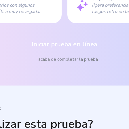
rios con algunos
ligera preferenc
ética muy recargada.
rasgos retro en la
Iniciar prueba en línea
acaba de completar la prueba
S
lizar esta prueba?