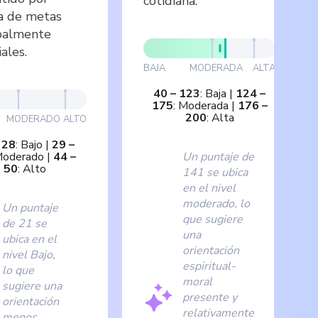
cotidiana.
a de metas
ipalmente
ales.
BAJA
MODERADA
ALTA
40
–
123
:
Baja
|
124
–
175
:
Moderada
|
176
–
200
:
Alta
MODERADO
ALTO
–
28
:
Bajo
|
29
–
oderado
|
44
–
Un puntaje de
50
:
Alto
141 se ubica
en el nivel
moderado, lo
Un puntaje
que sugiere
de 21 se
una
ubica en el
orientación
nivel Bajo,
espiritual-
lo que
moral
sugiere una
presente y
orientación
relativamente
menos