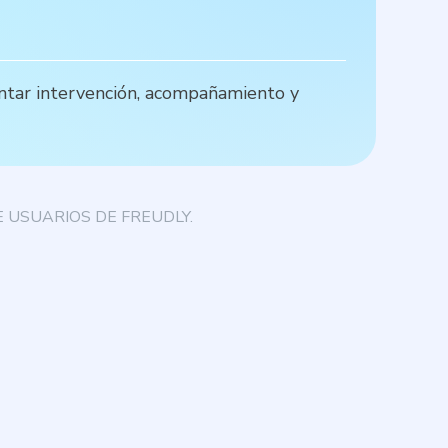
ientar intervención, acompañamiento y
L
s
 USUARIOS DE FREUDLY.