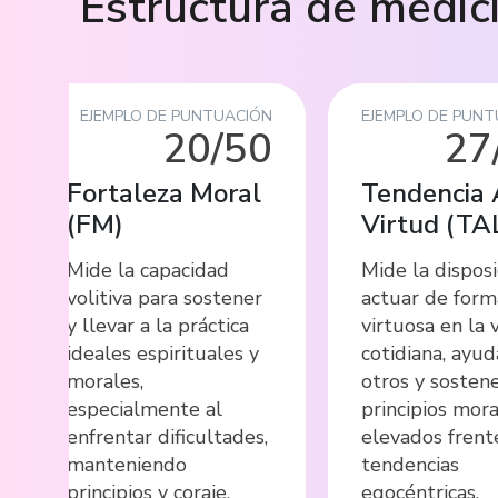
Estructura de medic
EJEMPLO DE PUNTUACIÓN
EJEMPLO DE PUN
20/50
27
Fortaleza Moral
Tendencia 
(
FM
)
Virtud
(
TA
Mide la capacidad
Mide la disposi
volitiva para sostener
actuar de form
y llevar a la práctica
virtuosa en la 
ideales espirituales y
cotidiana, ayud
morales,
otros y sosten
especialmente al
principios mor
enfrentar dificultades,
elevados frent
manteniendo
tendencias
principios y coraje.
egocéntricas.