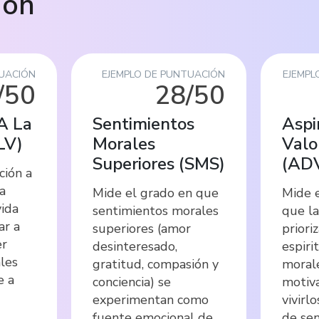
ión
TUACIÓN
EJEMPLO DE PUNTUACIÓN
EJEMPL
/50
28/50
A La
Sentimientos
Aspi
LV
)
Morales
Valo
Superiores
(
SMS
)
(
AD
ción a
a
Mide el grado en que
Mide 
vida
sentimientos morales
que l
ar a
superiores (amor
priori
er
desinteresado,
espiri
ales
gratitud, compasión y
morale
e a
conciencia) se
motiva
experimentan como
vivirl
fuente emocional de
de sen