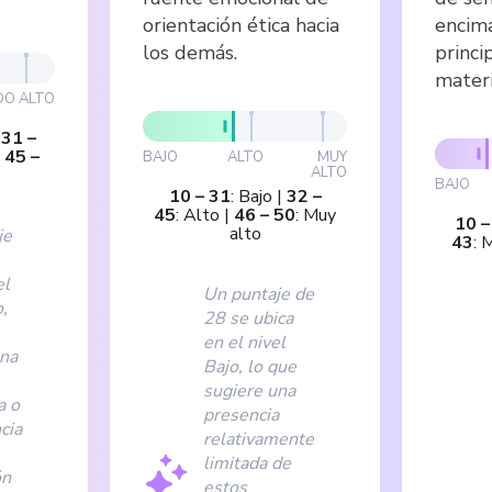
orientación ética hacia
encim
los demás.
princ
materi
DO
ALTO
|
31
–
|
45
–
BAJO
ALTO
MUY
ALTO
BAJO
10
–
31
:
Bajo
|
32
–
45
:
Alto
|
46
–
50
:
Muy
10
alto
je
43
:
M
el
Un puntaje de
o,
28 se ubica
en el nivel
una
Bajo, lo que
sugiere una
a o
presencia
cia
relativamente
limitada de
ón
estos