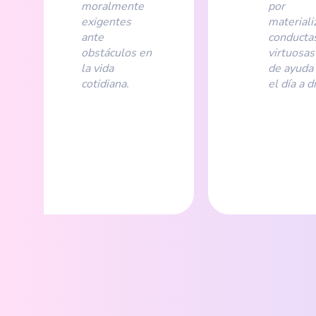
moralmente
por
exigentes
materiali
ante
conducta
obstáculos en
virtuosas
la vida
de ayuda
cotidiana.
el día a dí