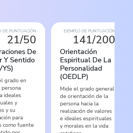
O DE PUNTUACIÓN
EJEMPLO DE PUNTUACIÓN
21/50
141/200
raciones De
Orientación
r Y Sentido
Espiritual De La
VYS
)
Personalidad
(
OEDLP
)
el grado en
a persona
Mide el grado general
za ideales
de orientación de la
tuales y
persona hacia la
s y su
realización de valores
ción para
e ideales espirituales
os como fuente
y morales en la vida
tido por