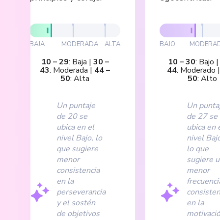
BAJA
MODERADA
ALTA
BAJO
MODERA
10
–
29
:
Baja
|
30
–
10
–
30
:
Bajo
43
:
Moderada
|
44
–
44
:
Moderado
50
:
Alta
50
:
Alto
Un puntaje
Un punta
de 20 se
de 27 se
ubica en el
ubica en 
nivel Bajo, lo
nivel Baj
que sugiere
lo que
menor
sugiere 
consistencia
menor
en la
frecuenci
perseverancia
consisten
y el sostén
en la
de objetivos
motivaci