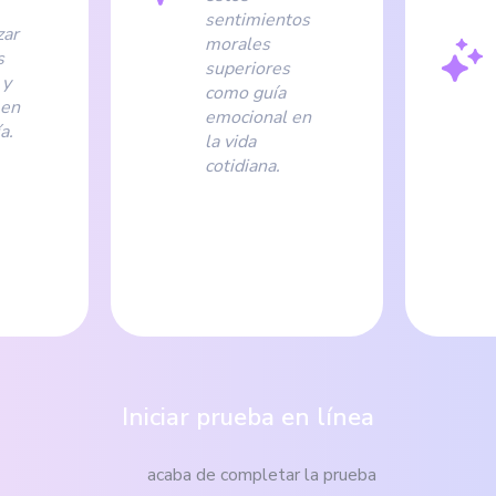
sentimientos
zar
morales
s
superiores
 y
como guía
 en
emocional en
a.
la vida
cotidiana.
Iniciar prueba en línea
acaba de completar la prueba