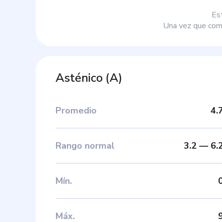
Es
Una vez que comp
Asténico
(
A
)
Promedio
4.
Rango normal
3.2
—
6.
Mín
.
Máx
.