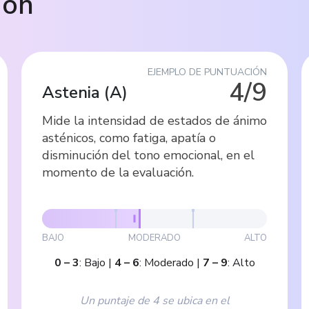
ión
EJEMPLO DE PUNTUACIÓN
4/9
Astenia
(
A
)
Mide la intensidad de estados de ánimo
asténicos, como fatiga, apatía o
disminución del tono emocional, en el
momento de la evaluación.
BAJO
MODERADO
ALTO
0
–
3
:
Bajo
|
4
–
6
:
Moderado
|
7
–
9
:
Alto
Un puntaje de 4 se ubica en el