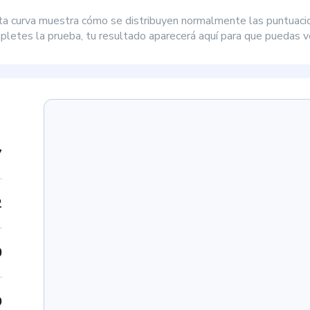
ta curva muestra cómo se distribuyen normalmente las puntuaci
letes la prueba, tu resultado aparecerá aquí para que puedas ve
7
2
0
9