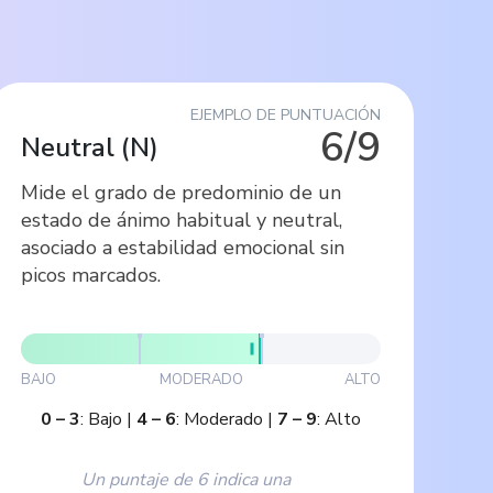
EJEMPLO DE PUNTUACIÓN
6/9
Neutral
(
N
)
Mide el grado de predominio de un
estado de ánimo habitual y neutral,
asociado a estabilidad emocional sin
picos marcados.
BAJO
MODERADO
ALTO
0
–
3
:
Bajo
|
4
–
6
:
Moderado
|
7
–
9
:
Alto
Un puntaje de 6 indica una