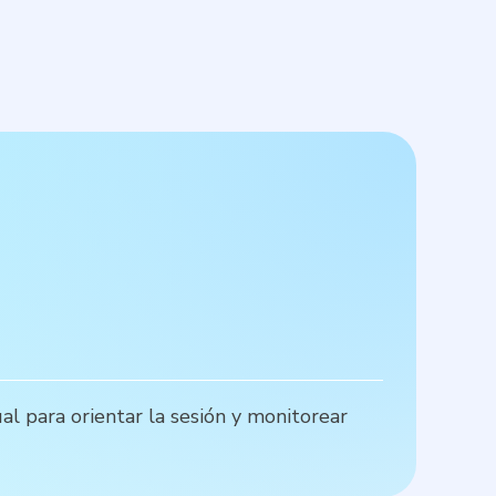
S
al para orientar la sesión y monitorear
P
d