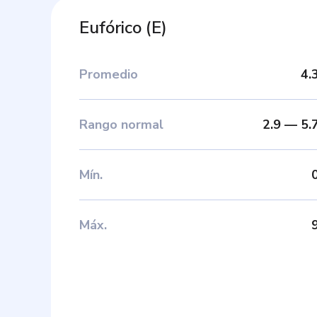
Eufórico
(
E
)
Promedio
4.
Rango normal
2.9
—
5.
Mín
.
Máx
.