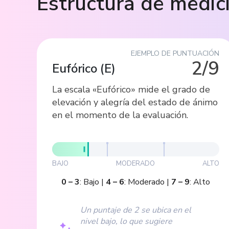
Estructura de medic
EJEMPLO DE PUNTUACIÓN
2/9
Eufórico
(
E
)
La escala «Eufórico» mide el grado de
elevación y alegría del estado de ánimo
en el momento de la evaluación.
BAJO
MODERADO
ALTO
0
–
3
:
Bajo
|
4
–
6
:
Moderado
|
7
–
9
:
Alto
Un puntaje de 2 se ubica en el
nivel bajo, lo que sugiere