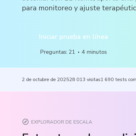
para monitoreo y ajuste terapéutic
Iniciar prueba en línea
Preguntas
:
21
4
minutos
2 de octubre de 2025
28 013
visitas
1 690
tests co
EXPLORADOR DE ESCALA