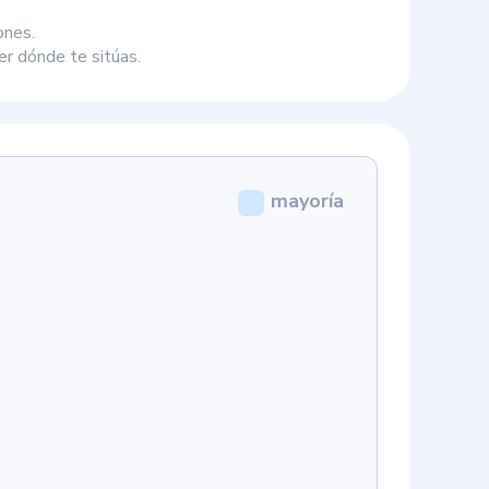
ones.
r dónde te sitúas.
mayoría