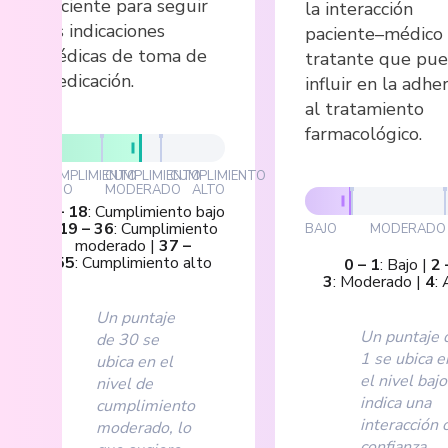
paciente para seguir
la interacción
las indicaciones
paciente–médico
médicas de toma de
tratante que pu
medicación.
influir en la adhe
al tratamiento
farmacológico.
CUMPLIMIENTO
CUMPLIMIENTO
CUMPLIMIENTO
BAJO
MODERADO
ALTO
0
–
18
:
Cumplimiento bajo
|
19
–
36
:
Cumplimiento
BAJO
MODERADO
moderado
|
37
–
55
:
Cumplimiento alto
0
–
1
:
Bajo
|
2
3
:
Moderado
|
4
:
Un puntaje
Un puntaje 
de 30 se
1 se ubica e
ubica en el
el nivel bajo
nivel de
indica una
cumplimiento
interacción 
moderado, lo
confianza