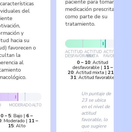
paciente para tomar la
 características
medicación prescrita
ividuales del
como parte de su
iente
tratamiento.
tivación,
ormación y
itud hacia su
ud) favorecen o
ACTITUD
ACTITUD
ACTITUD
icultan la
DESFAVORABLE
MIXTA
FAVORABLE
erencia al
0
–
10
:
Actitud
desfavorable
|
11
–
tamiento
20
:
Actitud mixta
|
21
–
macológico.
31
:
Actitud favorable
Un puntaje de
23 se ubica
O
MODERADO
ALTO
en el nivel de
actitud
0
–
5
:
Bajo
|
6
–
favorable, lo
0
:
Moderado
|
11
–
15
:
Alto
que sugiere