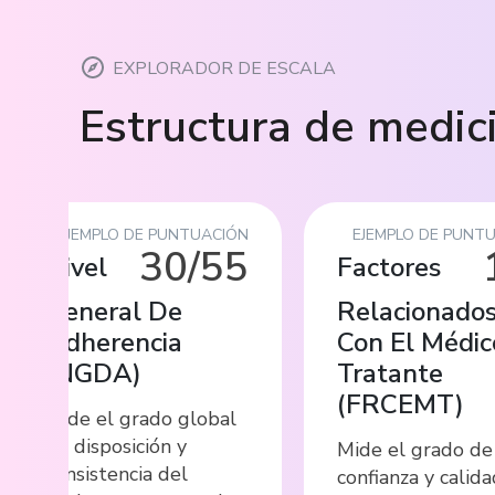
EXPLORADOR DE ESCALA
Estructura de medic
EJEMPLO DE PUNTUACIÓN
EJEMPLO DE PUNT
30/55
Nivel
Factores
General De
Relacionado
Adherencia
Con El Médic
(
NGDA
)
Tratante
(
FRCEMT
)
Mide el grado global
de disposición y
Mide el grado de
consistencia del
confianza y calid