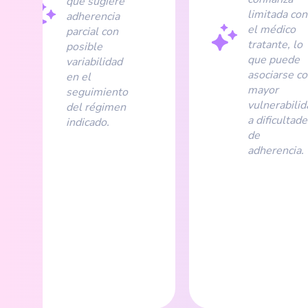
que sugiere
limitada con
adherencia
el médico
parcial con
tratante, lo
posible
que puede
variabilidad
asociarse c
en el
mayor
seguimiento
vulnerabilid
del régimen
a dificultad
indicado.
de
adherencia.