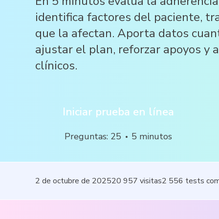
En 5 minutos evalúa la adherencia
identifica factores del paciente, t
que la afectan. Aporta datos cuant
ajustar el plan, reforzar apoyos y 
clínicos.
Iniciar prueba en línea
Preguntas
:
25
5
minutos
2 de octubre de 2025
20 957
visitas
2 556
tests co