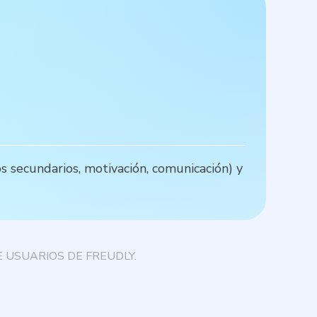
E
s secundarios, motivación, comunicación) y
L
p
 USUARIOS DE FREUDLY.