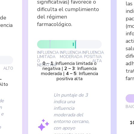
significativas) favorece o
las
dificulta el cumplimiento
ind
del régimen
ede
pac
farmacológico.
rencia
(mo
inf
act
sal
INFLUENCIA
INFLUENCIA
INFLUENCIA
dif
LIMITADA
MODERADA
POSITIVA
O
ALTA
adh
0
–
1
:
Influencia limitada o
NEGATIVA
negativa
|
2
–
3
:
Influencia
ALTO
tra
moderada
|
4
–
5
:
Influencia
far
positiva alta
–
Alto
Un puntaje de 3
de
indica una
n
BAJ
influencia
 e
moderada del
entorno cercano,
1
o
con apoyo