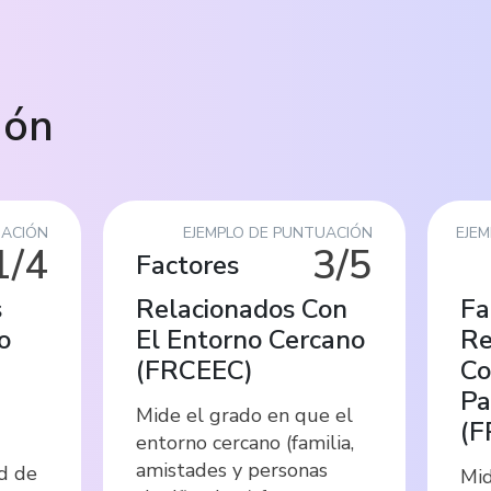
ión
UACIÓN
EJEMPLO DE PUNTUACIÓN
EJE
1/4
3/5
Factores
s
Relacionados Con
Fa
o
El Entorno Cercano
Re
(
FRCEEC
)
Co
Pa
Mide el grado en que el
(
F
entorno cercano (familia,
amistades y personas
ad de
Mid