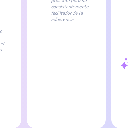
presente pero no
consistentemente
facilitador de la
adherencia.
on
ad
es