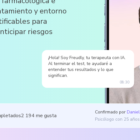
 farmacológica e
ratamiento y entorno
ificables para
anticipar riesgos
¡Hola! Soy Freudly, tu terapeuta con IA.
Al terminar el test, te ayudaré a
entender tus resultados y lo que
significan.
08:30
Confirmado por
Daniel
mpletados
2 194
me gusta
Psicólogo con 25 años