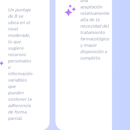
una
aceptación
Un puntaje
relativamente
de 8 se
alta de la
ubica en el
necesidad del
nivel
tratamiento
moderado,
farmacológico
lo que
y mayor
sugiere
disposición a
recursos
cumplirlo.
personales
e
información
variables
que
pueden
sostener la
adherencia
de forma
parcial.