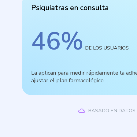
Psiquiatras en consulta
46
%
DE LOS USUARIOS
La aplican para medir rápidamente la adher
ajustar el plan farmacológico.
BASADO EN DATOS 