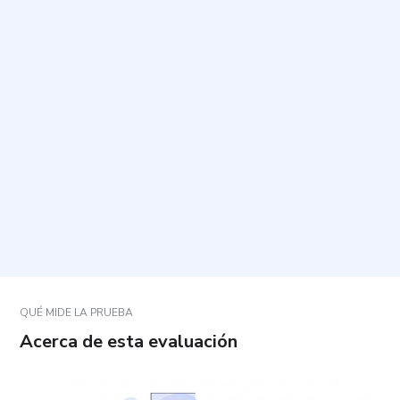
¿Cuál es el propósito de este cuestionario?
¿Cuánto tiempo toma y cuántas preguntas tiene?
¿A qué periodo de tiempo se refieren las
preguntas?
¿Cómo debo responder cada pregunta?
¿Este cuestionario sirve para dar un diagnóstico?
QUÉ MIDE LA PRUEBA
Acerca de esta evaluación