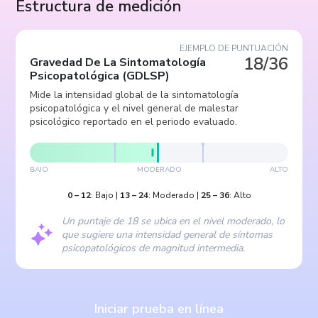
Estructura de medición
EJEMPLO DE PUNTUACIÓN
18/36
Gravedad De La Sintomatología
Psicopatológica
(
GDLSP
)
Mide la intensidad global de la sintomatología
psicopatológica y el nivel general de malestar
psicológico reportado en el periodo evaluado.
BAJO
MODERADO
ALTO
0
–
12
:
Bajo
|
13
–
24
:
Moderado
|
25
–
36
:
Alto
Un puntaje de 18 se ubica en el nivel moderado, lo
que sugiere una intensidad general de síntomas
psicopatológicos de magnitud intermedia.
Iniciar prueba en línea