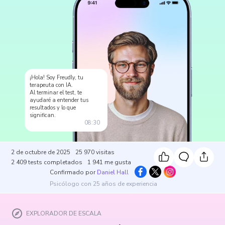
¡Hola! Soy Freudly, tu
terapeuta con IA.
Al terminar el test, te
ayudaré a entender tus
resultados y lo que
significan.
08:30
2 de octubre de 2025
25 970
visitas
2 409
tests completados
1 941
me gusta
Confirmado por
Daniel Hall
Psicólogo con 25 años de experiencia
EXPLORADOR DE ESCALA