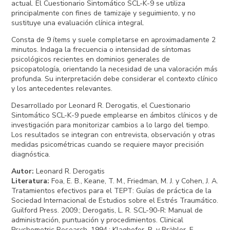
actual. El Cuestionario Sintomático SCL-K-9 se utiliza
principalmente con fines de tamizaje y seguimiento, y no
sustituye una evaluación clínica integral.
Consta de 9 ítems y suele completarse en aproximadamente 2
minutos. Indaga la frecuencia o intensidad de síntomas
psicológicos recientes en dominios generales de
psicopatología, orientando la necesidad de una valoración más
profunda. Su interpretación debe considerar el contexto clínico
y los antecedentes relevantes.
Desarrollado por Leonard R. Derogatis, el Cuestionario
Sintomático SCL-K-9 puede emplearse en ámbitos clínicos y de
investigación para monitorizar cambios a lo largo del tiempo.
Los resultados se integran con entrevista, observación y otras
medidas psicométricas cuando se requiere mayor precisión
diagnóstica.
Autor
:
Leonard R. Derogatis
Literatura
:
Foa, E. B., Keane, T. M., Friedman, M. J. y Cohen, J. A.
Tratamientos efectivos para el TEPT: Guías de práctica de la
Sociedad Internacional de Estudios sobre el Estrés Traumático.
Guilford Press. 2009.; Derogatis, L. R. SCL-90-R: Manual de
administración, puntuación y procedimientos. Clinical
Psychometric Research. 1994.; Klaghofer, R. y Brähler, E.