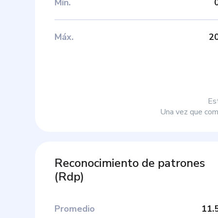
Mín
.
Máx
.
2
Es
Una vez que comp
Reconocimiento de patrones
(
Rdp
)
Promedio
11.