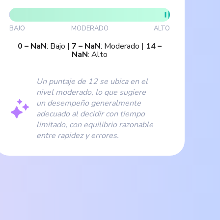
BAJO
MODERADO
ALTO
0
–
NaN
:
Bajo
|
7
–
NaN
:
Moderado
|
14
–
NaN
:
Alto
Un puntaje de 12 se ubica en el
nivel moderado, lo que sugiere
un desempeño generalmente
adecuado al decidir con tiempo
limitado, con equilibrio razonable
entre rapidez y errores.