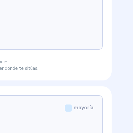
ones.
r dónde te sitúas.
mayoría