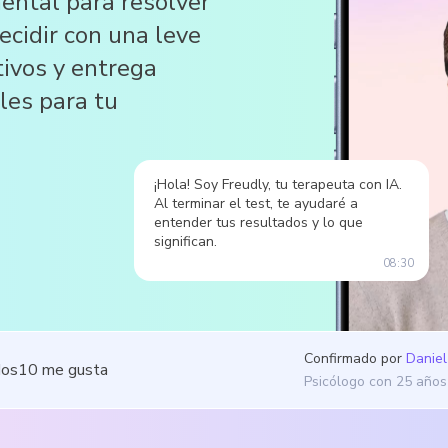
ental para resolver
ecidir con una leve
tivos y entrega
les para tu
¡Hola! Soy Freudly, tu terapeuta con IA.
Al terminar el test, te ayudaré a
entender tus resultados y lo que
significan.
08:30
Confirmado por
Daniel
dos
10
me gusta
Psicólogo con 25 años