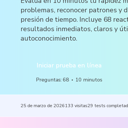
Evalúa en 10 minutos tu rapidez m
problemas, reconocer patrones y d
presión de tiempo. Incluye 68 reac
resultados inmediatos, claros y úti
autoconocimiento.
Iniciar prueba en línea
Preguntas
:
68
10
minutos
25 de marzo de 2026
133
visitas
29
tests completa