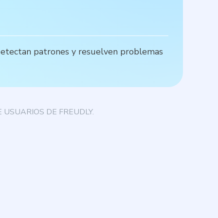
o detectan patrones y resuelven problemas
E
d
 USUARIOS DE FREUDLY.