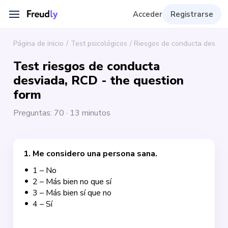
Acceder
Registrarse
Página de inicio
Test psicológicos
Riesgos de conducta desvia
Test riesgos de conducta
desviada, RCD - the question
form
Preguntas: 70
·
13 minutos
1
.
Me considero una persona sana.
1 – No
2 – Más bien no que sí
3 – Más bien sí que no
4 – Sí