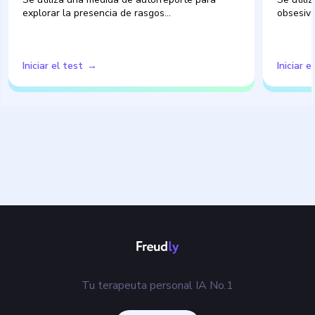
explorar la presencia de rasgos…
obsesiv
Iniciar el test
Iniciar e
Tu terapeuta personal IA No.1