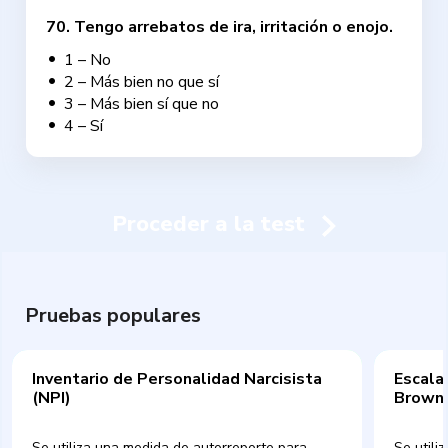
70
.
Tengo arrebatos de ira, irritación o enojo.
1 – No
2 – Más bien no que sí
3 – Más bien sí que no
4 – Sí
Proceder a la test
Pruebas populares
Inventario de Personalidad Narcisista
Escala
(NPI)
Brown
Se utiliza una medida de autorreporte para
Se utili