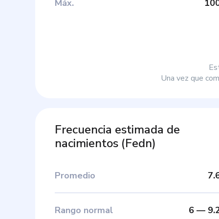
Máx
.
10
Es
Una vez que comp
Frecuencia estimada de
nacimientos
(
Fedn
)
Promedio
7.
Rango normal
6
—
9.