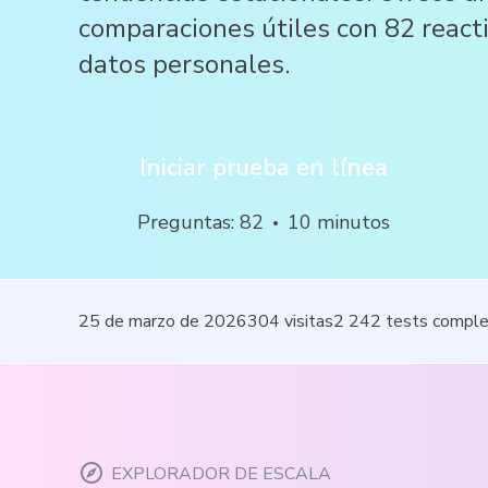
comparaciones útiles con 82 reacti
datos personales.
Iniciar prueba en línea
Preguntas
:
82
10
minutos
25 de marzo de 2026
304
visitas
2 242
tests compl
EXPLORADOR DE ESCALA