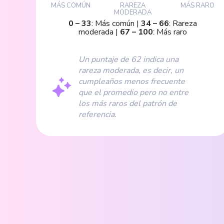
MÁS COMÚN
RAREZA
MÁS RARO
MODERADA
0
–
33
:
Más común
|
34
–
66
:
Rareza
moderada
|
67
–
100
:
Más raro
Un puntaje de 62 indica una
rareza moderada, es decir, un
cumpleaños menos frecuente
que el promedio pero no entre
los más raros del patrón de
referencia.