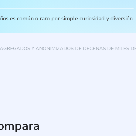
os es común o raro por simple curiosidad y diversión.
AGREGADOS Y ANONIMIZADOS DE DECENAS DE MILES DE
compara