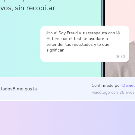
vos, sin recopilar
¡Hola! Soy Freudly, tu terapeuta con IA.
Al terminar el test, te ayudaré a
entender tus resultados y lo que
significan.
08:30
Confirmado por
Daniel
etados
8
me gusta
Psicólogo con 25 años