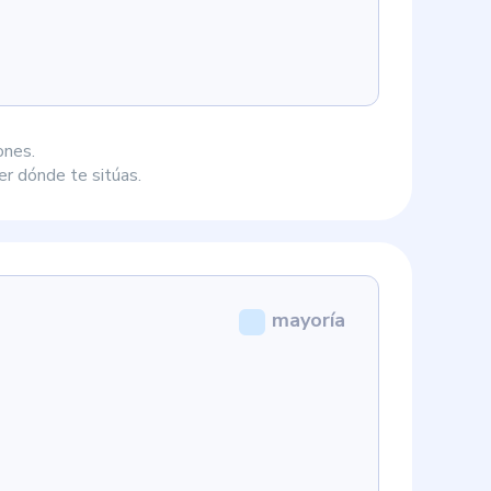
ones.
r dónde te sitúas.
mayoría