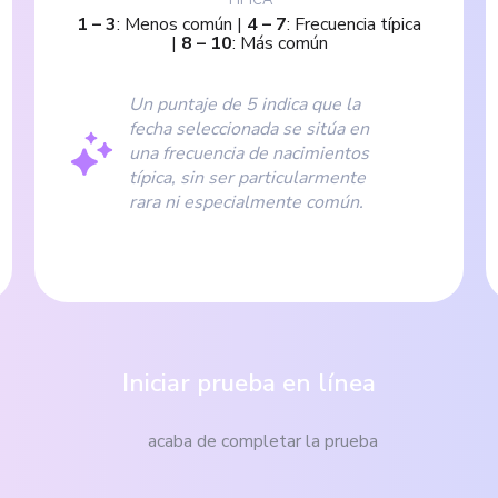
1
–
3
:
Menos común
|
4
–
7
:
Frecuencia típica
|
8
–
10
:
Más común
Un puntaje de 5 indica que la
fecha seleccionada se sitúa en
una frecuencia de nacimientos
típica, sin ser particularmente
rara ni especialmente común.
Iniciar prueba en línea
acaba de completar la prueba