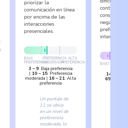
dificultades
priorizar la
control del
comunicación en línea
consecuenci
por encima de las
negativas y
interacciones
preferencia 
presenciales.
interacción v
O
BAJA
PREFERENCIA
ALTA
PREFERENCIA
MODERADA
PREFERENCIA
BAJO
MOD
3
–
9
:
Baja preferencia
|
10
–
15
:
Preferencia
14
–
41
:
B
moderada
|
16
–
21
:
Alta
69
:
Moder
preferencia
98
:
A
Un puntaje de
Un pu
11 se ubica
de 31
en un nivel de
ubica 
preferencia
nivel 
moderada, lo
que s