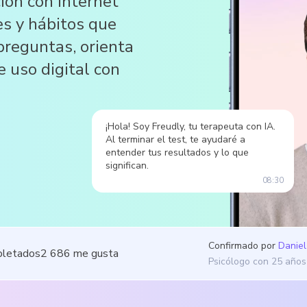
ión con Internet
s y hábitos que
preguntas, orienta
e uso digital con
¡Hola! Soy Freudly, tu terapeuta con IA.
Al terminar el test, te ayudaré a
entender tus resultados y lo que
significan.
08:30
Confirmado por
Daniel
pletados
2 686
me gusta
Psicólogo con 25 años