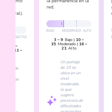
cionamiento
la permanencia en la
social,
red.
 o laboral).
BAJO
MODERADO
ALTO
ODERADAS
ALTAS
3
–
9
:
Bajo
|
10
–
15
:
Moderado
|
16
–
Bajas
|
7
–
21
:
Alto
radas
|
11
–
:
Altas
Un puntaje
de 10 se
puntaje de
ubica en un
ndica
nivel
secuencias
moderado,
ativas
lo que
as, con
sugiere
acto
presencia de
itado del
dificultades
 de
ocasionales