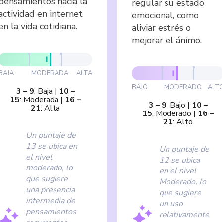
pensamientos hacia la
regular su estado
actividad en internet
emocional, como
en la vida cotidiana.
aliviar estrés o
mejorar el ánimo.
BAJA
MODERADA
ALTA
BAJO
MODERADO
ALT
3
–
9
:
Baja
|
10
–
15
:
Moderada
|
16
–
3
–
9
:
Bajo
|
10
–
21
:
Alta
15
:
Moderado
|
16
–
21
:
Alto
Un puntaje de
13 se ubica en
Un puntaje de
el nivel
12 se ubica
moderado, lo
en el nivel
que sugiere
Moderado, lo
una presencia
que sugiere
intermedia de
un uso
pensamientos
relativamente