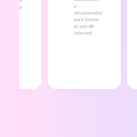
ernet en la
o
a cotidiana
situacionales
ún esta
para limitar
ala.
el uso de
internet.