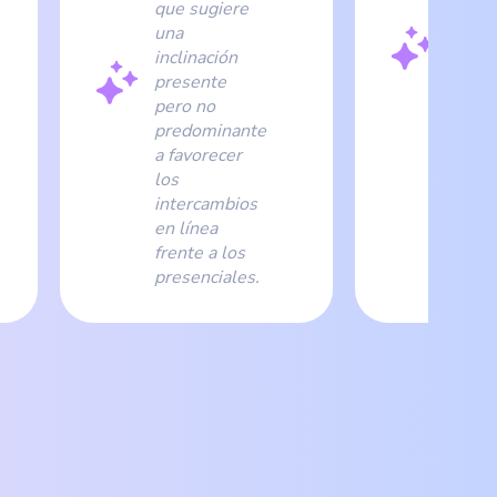
que sugiere
una b
una
tende
inclinación
gener
presente
uso
pero no
probl
predominante
de In
a favorecer
en lo
los
domin
intercambios
evalu
en línea
frente a los
presenciales.