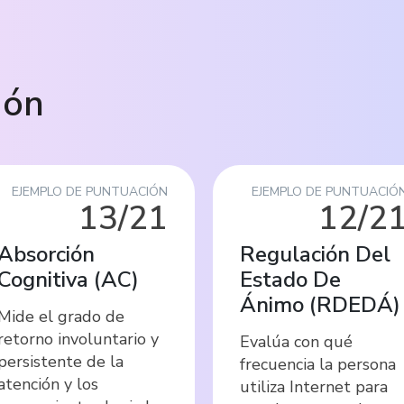
ión
EJEMPLO DE PUNTUACIÓN
EJEMPLO DE PUNTUACIÓ
13/21
12/2
Absorción
Regulación Del
Cognitiva
(
AC
)
Estado De
Ánimo
(
RDEDÁ
)
Mide el grado de
retorno involuntario y
Evalúa con qué
persistente de la
frecuencia la persona
atención y los
utiliza Internet para