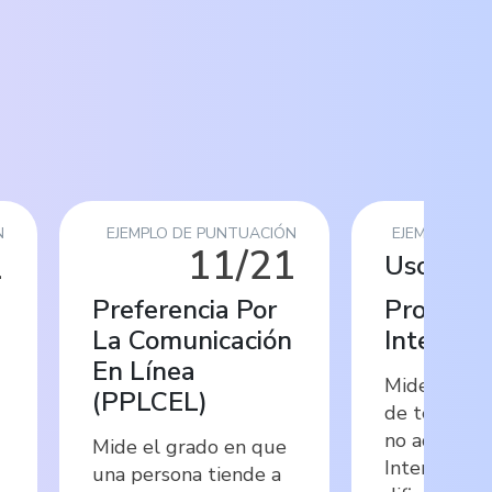
N
EJEMPLO DE PUNTUACIÓN
EJEMPLO DE 
1
11/21
Uso
Preferencia Por
Problemá
La Comunicación
Internet
En Línea
Mide el niv
(
PPLCEL
)
de tendenci
no adaptati
Mide el grado en que
Internet, i
una persona tiende a