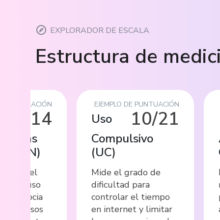
EXPLORADOR DE ESCALA
Estructura de medic
DE PUNTUACIÓN
EJEMPLO DE PUNTUACIÓN
6/14
10/21
Uso
uencias
Compulsivo
vas
(
CN
)
(
UC
)
la mide el
Mide el grado de
que el uso
dificultad para
t se asocia
controlar el tiempo
os adversos
en internet y limitar