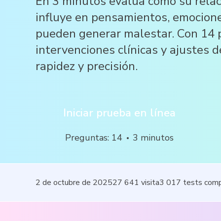
En 3 minutos evalúa cómo su relac
influye en pensamientos, emocione
pueden generar malestar. Con 14 
intervenciones clínicas y ajustes d
rapidez y precisión.
Iniciar prueba en línea
Preguntas
:
14
3
minutos
2 de octubre de 2025
27 641
visita
3 017
tests com