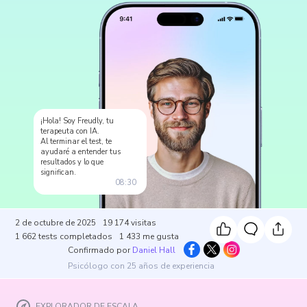
¡Hola! Soy Freudly, tu
terapeuta con IA.
Al terminar el test, te
ayudaré a entender tus
resultados y lo que
significan.
08:30
2 de octubre de 2025
19 174
visitas
1 662
tests completados
1 433
me gusta
Confirmado por
Daniel Hall
Psicólogo con 25 años de experiencia
EXPLORADOR DE ESCALA