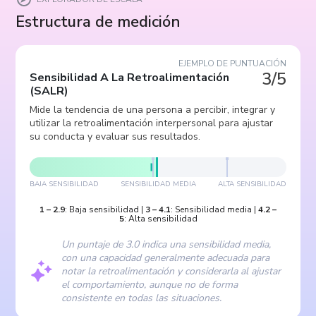
Estructura de medición
EJEMPLO DE PUNTUACIÓN
3/5
Sensibilidad A La Retroalimentación
(
SALR
)
Mide la tendencia de una persona a percibir, integrar y
utilizar la retroalimentación interpersonal para ajustar
su conducta y evaluar sus resultados.
BAJA SENSIBILIDAD
SENSIBILIDAD MEDIA
ALTA SENSIBILIDAD
1
–
2.9
:
Baja sensibilidad
|
3
–
4.1
:
Sensibilidad media
|
4.2
–
5
:
Alta sensibilidad
Un puntaje de 3.0 indica una sensibilidad media,
con una capacidad generalmente adecuada para
notar la retroalimentación y considerarla al ajustar
el comportamiento, aunque no de forma
consistente en todas las situaciones.