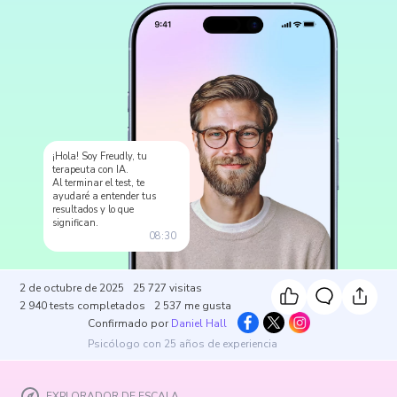
¡Hola! Soy Freudly, tu
terapeuta con IA.
Al terminar el test, te
ayudaré a entender tus
resultados y lo que
significan.
08:30
2 de octubre de 2025
25 727
visitas
2 940
tests completados
2 537
me gusta
Confirmado por
Daniel Hall
Psicólogo con 25 años de experiencia
EXPLORADOR DE ESCALA