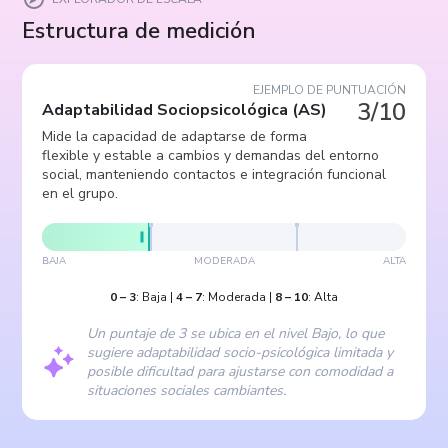
Estructura de medición
EJEMPLO DE PUNTUACIÓN
3/10
Adaptabilidad Sociopsicológica
(
AS
)
Mide la capacidad de adaptarse de forma
flexible y estable a cambios y demandas del entorno
social, manteniendo contactos e integración funcional
en el grupo.
BAJA
MODERADA
ALTA
0
–
3
:
Baja
|
4
–
7
:
Moderada
|
8
–
10
:
Alta
Un puntaje de 3 se ubica en el nivel Bajo, lo que
sugiere adaptabilidad socio-psicológica limitada y
posible dificultad para ajustarse con comodidad a
situaciones sociales cambiantes.