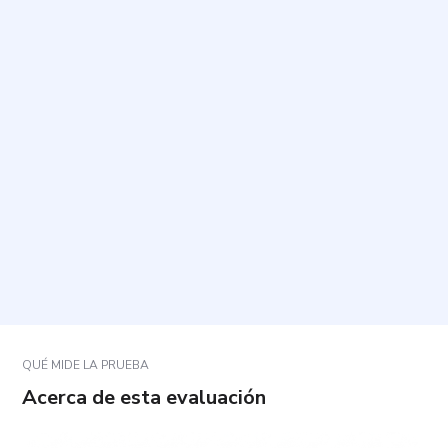
¿Para qué sirve esta autoevaluación?
¿Cuánto tiempo toma y cuántas preguntas tiene?
¿Cómo debo responder para que el resultado sea
útil?
¿Qué se evalúa en las preguntas?
¿Qué significan los resultados y qué puedo hacer
con ellos?
QUÉ MIDE LA PRUEBA
Acerca de esta evaluación