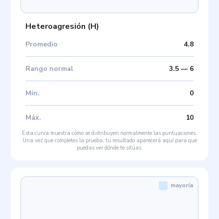
Heteroagresión
(
H
)
Promedio
4.8
Rango normal
3.5
—
6
Mín
.
0
Máx
.
10
Esta curva muestra cómo se distribuyen normalmente las puntuaciones.
Una vez que completes la prueba, tu resultado aparecerá aquí para que
puedas ver dónde te sitúas.
mayoría