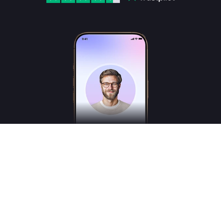
Freudly es un asistente de inteligencia artificial en el ámbito de la salud mental,
creado para ayudarte a comprender mejor tus emociones y estados internos. No es
un psicólogo, psicoterapeuta o psiquiatra titulado, y no presta servicios médicos.
*Los servicios tienen carácter consultivo y no sustituyen la atención de un
profesional de la medicina.