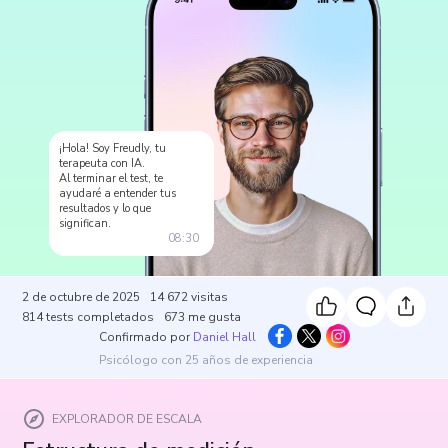
¡Hola! Soy Freudly, tu
terapeuta con IA.
Al terminar el test, te
ayudaré a entender tus
resultados y lo que
significan.
08:30
2 de octubre de 2025
14 672
visitas
814
tests completados
673
me gusta
Confirmado por
Daniel Hall
Psicólogo con 25 años de experiencia
EXPLORADOR DE ESCALA