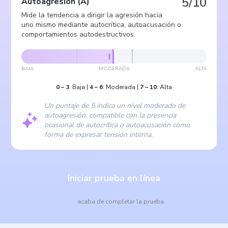
5/10
Autoagresión
(
A
)
Mide la tendencia a dirigir la agresión hacia
uno mismo mediante autocrítica, autoacusación o
comportamientos autodestructivos.
BAJA
MODERADA
ALTA
0
–
3
:
Baja
|
4
–
6
:
Moderada
|
7
–
10
:
Alta
Un puntaje de 5 indica un nivel moderado de
autoagresión, compatible con la presencia
ocasional de autocrítica o autoacusación como
forma de expresar tensión interna.
Iniciar prueba en línea
acaba de completar la prueba