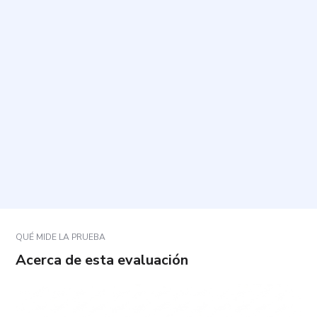
¿Cuánto tiempo toma y cuántas preguntas incluye?
¿Cómo debo responder las preguntas?
¿Qué significa que predomine la agresión hacia sí
mismo?
¿Qué significa que predomine la agresión hacia los
demás?
QUÉ MIDE LA PRUEBA
Acerca de esta evaluación