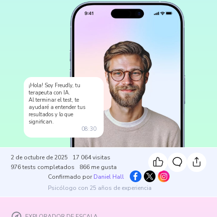
¡Hola! Soy Freudly, tu
terapeuta con IA.
Al terminar el test, te
ayudaré a entender tus
resultados y lo que
significan.
08:30
2 de octubre de 2025
17 064
visitas
976
tests completados
866
me gusta
Confirmado por
Daniel Hall
Psicólogo con 25 años de experiencia
EXPLORADOR DE ESCALA