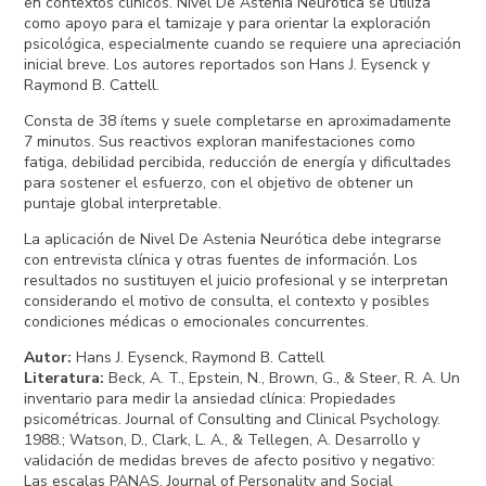
en contextos clínicos. Nivel De Astenia Neurótica se utiliza
como apoyo para el tamizaje y para orientar la exploración
psicológica, especialmente cuando se requiere una apreciación
inicial breve. Los autores reportados son Hans J. Eysenck y
Raymond B. Cattell.
Consta de 38 ítems y suele completarse en aproximadamente
7 minutos. Sus reactivos exploran manifestaciones como
fatiga, debilidad percibida, reducción de energía y dificultades
para sostener el esfuerzo, con el objetivo de obtener un
puntaje global interpretable.
La aplicación de Nivel De Astenia Neurótica debe integrarse
con entrevista clínica y otras fuentes de información. Los
resultados no sustituyen el juicio profesional y se interpretan
considerando el motivo de consulta, el contexto y posibles
condiciones médicas o emocionales concurrentes.
Autor
:
Hans J. Eysenck, Raymond B. Cattell
Literatura
:
Beck, A. T., Epstein, N., Brown, G., & Steer, R. A. Un
inventario para medir la ansiedad clínica: Propiedades
psicométricas. Journal of Consulting and Clinical Psychology.
1988.; Watson, D., Clark, L. A., & Tellegen, A. Desarrollo y
validación de medidas breves de afecto positivo y negativo:
Las escalas PANAS. Journal of Personality and Social