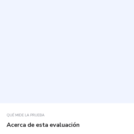
¿Cuál es el propósito de esta evaluación?
¿Cuánto tiempo toma y cuántas preguntas incluye?
¿Cómo debo responder las preguntas?
¿Qué sucede si una pregunta no se ajusta
exactamente a mi situación?
¿Qué significan los resultados?
QUÉ MIDE LA PRUEBA
Acerca de esta evaluación