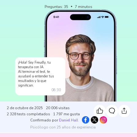
Preguntas
:
35
7
minutos
¡Hola! Soy Freudly, tu
terapeuta con IA.
Al terminar el test, te
ayudaré a entender tus
resultados y lo que
significan.
08:30
2 de octubre de 2025
20 006
visitas
2 328
tests completados
1 797
me gusta
Confirmado por
Daniel Hall
Psicólogo con 25 años de experiencia