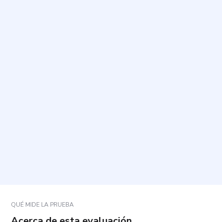
¿Para qué sirve este cuestionario?
¿Cuánto tiempo tarda y cuántas preguntas incluye?
¿Cómo debo responder las preguntas?
¿Qué ocurre si no consumo alcohol o lo hago muy
rara vez?
¿El resultado equivale a un diagnóstico?
QUÉ MIDE LA PRUEBA
Acerca de esta evaluación