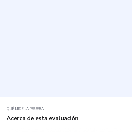
¿Qué evalúa este cuestionario?
¿Cuánto tiempo tarda y cuántas preguntas incluye?
¿Cómo debo responder para que el resultado sea
útil?
¿Hay respuestas correctas o incorrectas?
¿Cómo se interpretan los resultados?
QUÉ MIDE LA PRUEBA
Acerca de esta evaluación