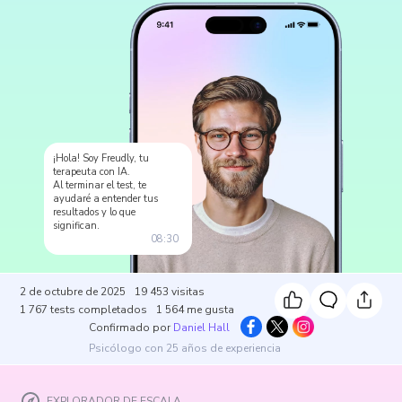
¡Hola! Soy Freudly, tu
terapeuta con IA.
Al terminar el test, te
ayudaré a entender tus
resultados y lo que
significan.
08:30
2 de octubre de 2025
19 453
visitas
1 767
tests completados
1 564
me gusta
Confirmado por
Daniel Hall
Psicólogo con 25 años de experiencia
EXPLORADOR DE ESCALA