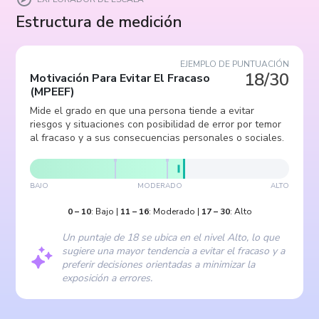
Estructura de medición
EJEMPLO DE PUNTUACIÓN
18/30
Motivación Para Evitar El Fracaso
(
MPEEF
)
Mide el grado en que una persona tiende a evitar
riesgos y situaciones con posibilidad de error por temor
al fracaso y a sus consecuencias personales o sociales.
BAJO
MODERADO
ALTO
0
–
10
:
Bajo
|
11
–
16
:
Moderado
|
17
–
30
:
Alto
Un puntaje de 18 se ubica en el nivel Alto, lo que
sugiere una mayor tendencia a evitar el fracaso y a
preferir decisiones orientadas a minimizar la
exposición a errores.