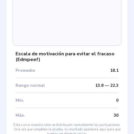
Escala de motivación para evitar el fracaso
(
Edmpeef
)
Promedio
18.1
Rango normal
13.8
—
22.3
Mín
.
0
Máx
.
30
Esta curva muestra cómo se distribuyen normalmente las puntuaciones.
Una vez que completes la prueba, tu resultado aparecerá aquí para que
puedas ver dónde te sitúas.