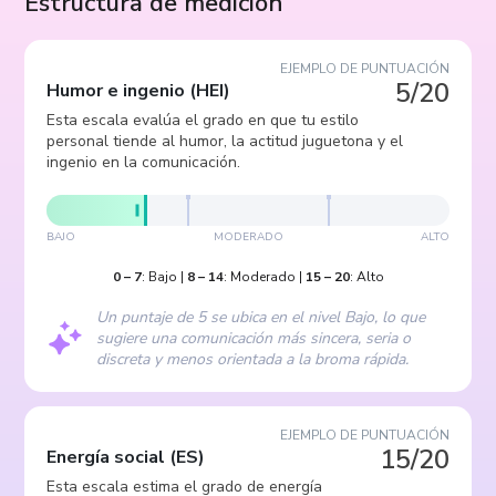
Estructura de medición
EJEMPLO DE PUNTUACIÓN
5/20
Humor e ingenio
(
HEI
)
Esta escala evalúa el grado en que tu estilo
personal tiende al humor, la actitud juguetona y el
ingenio en la comunicación.
BAJO
MODERADO
ALTO
0
–
7
:
Bajo
|
8
–
14
:
Moderado
|
15
–
20
:
Alto
Un puntaje de 5 se ubica en el nivel Bajo, lo que
sugiere una comunicación más sincera, seria o
discreta y menos orientada a la broma rápida.
EJEMPLO DE PUNTUACIÓN
15/20
Energía social
(
ES
)
Esta escala estima el grado de energía