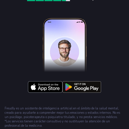
Freudly es un asistente de inteligencia artificial en el ámbito de la salud mental,
creado para ayudarte a comprender mejor tus emociones y estados internos. No es
un psicólogo, psicoterapeuta o psiquiatra titulado, y no presta servicios médicos.
*Los servicios tienen carácter consultivo y no sustituyen la atención de un
profesional de la medicina.