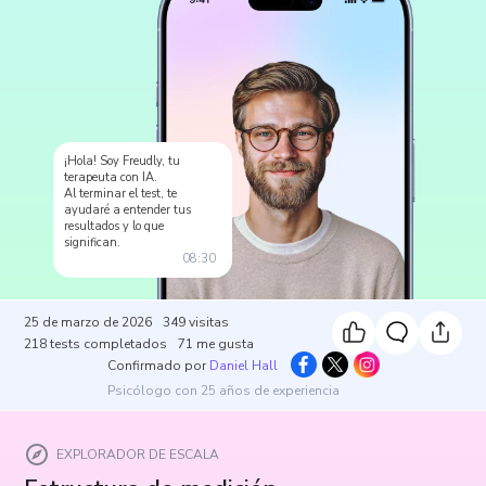
¡Hola! Soy Freudly, tu
terapeuta con IA.
Al terminar el test, te
ayudaré a entender tus
resultados y lo que
significan.
08:30
25 de marzo de 2026
349
visitas
218
tests completados
71
me gusta
Confirmado por
Daniel Hall
Psicólogo con 25 años de experiencia
EXPLORADOR DE ESCALA