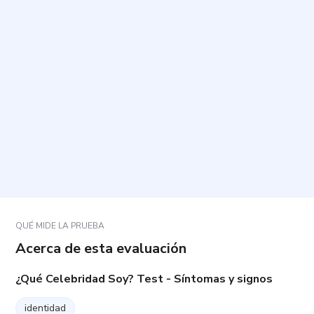
¿Cuánto tiempo toma y cuántas preguntas incluye?
¿Cómo debo responder para obtener un resultado
más útil?
¿Qué hago si varias opciones me parecen similares
o ninguna encaja del todo?
¿Qué significa el resultado y cómo se calcula?
QUÉ MIDE LA PRUEBA
Acerca de esta evaluación
¿Qué Celebridad Soy? Test - Síntomas y signos
identidad