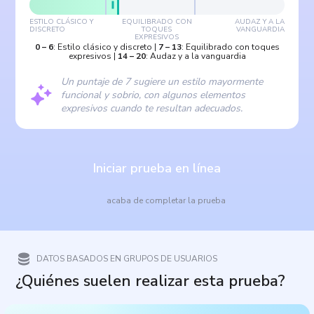
ESTILO CLÁSICO Y
EQUILIBRADO CON
AUDAZ Y A LA
DISCRETO
TOQUES
VANGUARDIA
EXPRESIVOS
0
–
6
:
Estilo clásico y discreto
|
7
–
13
:
Equilibrado con toques
expresivos
|
14
–
20
:
Audaz y a la vanguardia
Un puntaje de 7 sugiere un estilo mayormente
funcional y sobrio, con algunos elementos
expresivos cuando te resultan adecuados.
Iniciar prueba en línea
acaba de completar la prueba
DATOS BASADOS EN GRUPOS DE USUARIOS
¿Quiénes suelen realizar esta prueba?