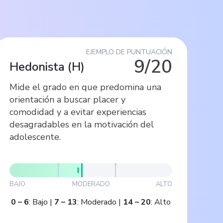
EJEMPLO DE PUNTUACIÓN
9/20
Hedonista
(
H
)
Mide el grado en que predomina una
orientación a buscar placer y
comodidad y a evitar experiencias
desagradables en la motivación del
adolescente.
BAJO
MODERADO
ALTO
0
–
6
:
Bajo
|
7
–
13
:
Moderado
|
14
–
20
:
Alto