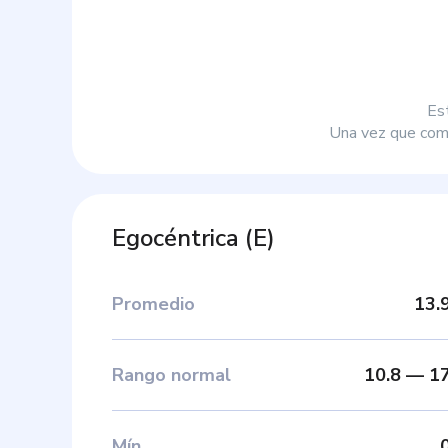
Es
Una vez que comp
Egocéntrica
(
E
)
Promedio
13.
Rango normal
10.8
—
1
Mín
.