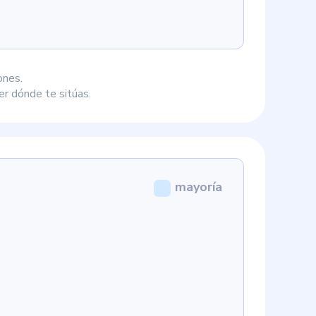
ones.
r dónde te sitúas.
mayoría