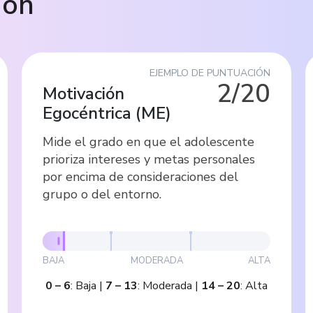
ión
EJEMPLO DE PUNTUACIÓN
2/20
Motivación
Egocéntrica
(
ME
)
Mide el grado en que el adolescente
prioriza intereses y metas personales
por encima de consideraciones del
grupo o del entorno.
BAJA
MODERADA
ALTA
0
–
6
:
Baja
|
7
–
13
:
Moderada
|
14
–
20
:
Alta