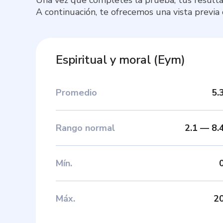
A continuación, te ofrecemos una vista previa
Espiritual y moral
(
Eym
)
Promedio
5.
Rango normal
2.1
—
8.
Mín
.
Máx
.
2