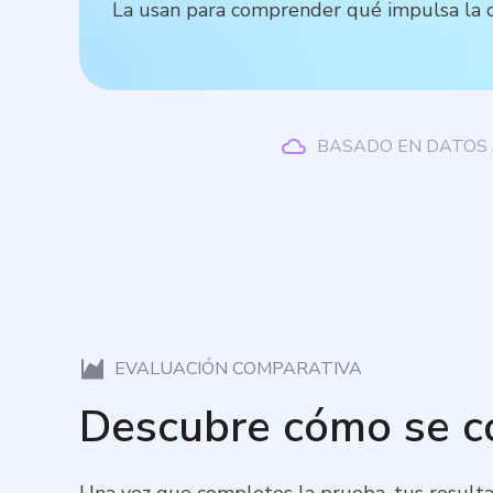
La usan para comprender qué impulsa la co
BASADO EN DATOS 
EVALUACIÓN COMPARATIVA
Descubre cómo se 
Una vez que completes la prueba, tus resulta