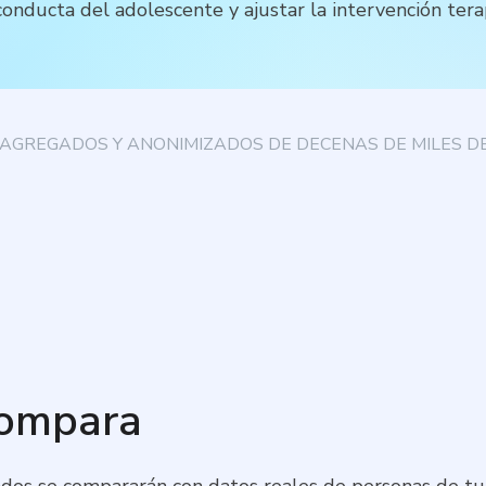
nducta del adolescente y ajustar la intervención tera
AGREGADOS Y ANONIMIZADOS DE DECENAS DE MILES DE
compara
dos se compararán con datos reales de personas de tu 