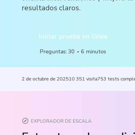
resultados claros.
Iniciar prueba en línea
Preguntas
:
30
6
minutos
2 de octubre de 2025
10 351
visita
753
tests compl
EXPLORADOR DE ESCALA